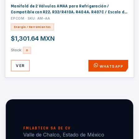
Manifold de 2 Válvulas AMAA para Refrigeración /
Compatible con R22, R32/R410A, R404A, R407C / Escala de
Manómetro Multigas / Interfaz 5/16" SAE / Rango de Vacío
EPCOM · SKU: AM-AA
-30 inHg / Presión Máxima 500 psi / Resistente
Energía / Herramientas
$1,301.64 MXN
Stock:
0
VER
WHATSAPP
FMLABTECH SA DE CV
Valle de Chalco, Estado de México