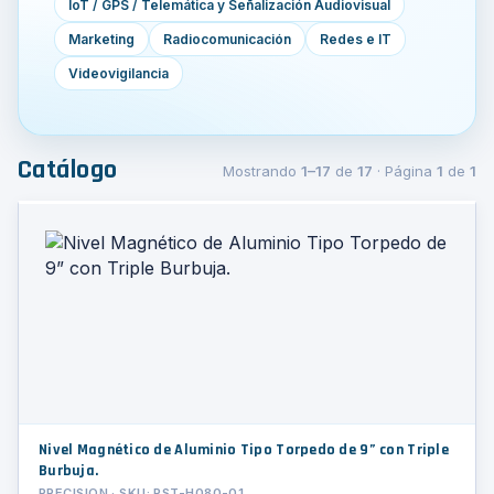
IoT / GPS / Telemática y Señalización Audiovisual
Marketing
Radiocomunicación
Redes e IT
Videovigilancia
Catálogo
Mostrando
1–17
de
17
· Página
1
de
1
Nivel Magnético de Aluminio Tipo Torpedo de 9” con Triple
Burbuja.
PRECISION · SKU: PST-H080-01