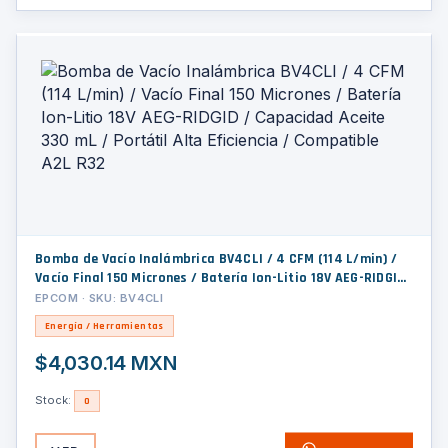
Bomba de Vacío Inalámbrica BV4CLI / 4 CFM (114 L/min) /
Vacío Final 150 Micrones / Batería Ion-Litio 18V AEG-RIDGID
/ Capacidad Aceite 330 mL / Portátil Alta Eficiencia /
EPCOM · SKU: BV4CLI
Compatible A2L R32
Energía / Herramientas
$4,030.14 MXN
Stock:
0