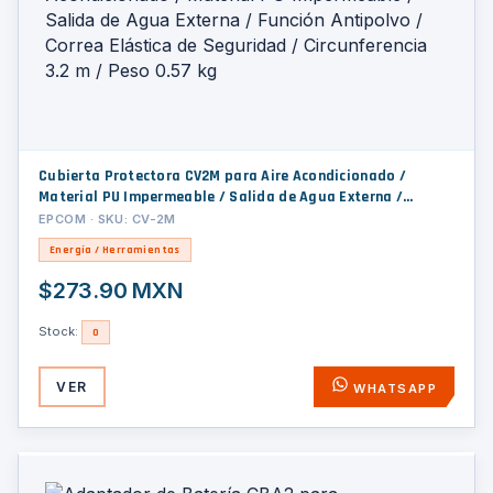
Cubierta Protectora CV2M para Aire Acondicionado /
Material PU Impermeable / Salida de Agua Externa /
Función Antipolvo / Correa Elástica de Seguridad /
EPCOM · SKU: CV-2M
Circunferencia 3.2 m / Peso 0.57 kg
Energía / Herramientas
$273.90 MXN
Stock:
0
VER
WHATSAPP