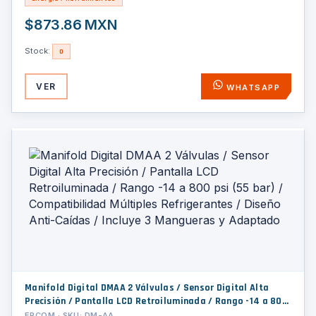
$873.86 MXN
Stock:
0
VER
WHATSAPP
Manifold Digital DMAA 2 Válvulas / Sensor Digital Alta
Precisión / Pantalla LCD Retroiluminada / Rango -14 a 800
psi (55 bar) / Compatibilidad Múltiples Refrigerantes /
EPCOM · SKU: DM-AA