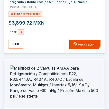
Integrado / Doble Presión 5-10 bar / Flujo 4L/min /
Encendido-Apagado Automático / Función Autoaspiración
EPCOM · SKU: CLP4L
/ Portátil 3.5 kg / 230V o 100-120V
Energía / Herramientas
$3,899.72 MXN
Stock:
0
VER
WHATSAPP