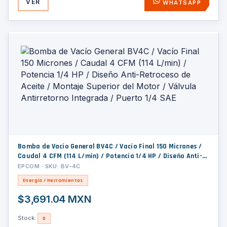
VER
WHATSAPP
Bomba de Vacío General BV4C / Vacío Final 150 Micrones /
Caudal 4 CFM (114 L/min) / Potencia 1/4 HP / Diseño Anti-
Retroceso de Aceite / Montaje Superior del Motor / Válvula
EPCOM · SKU: BV-4C
Antirretorno Integrada / Puerto 1/4 SAE
Energía / Herramientas
$3,691.04 MXN
Stock:
0