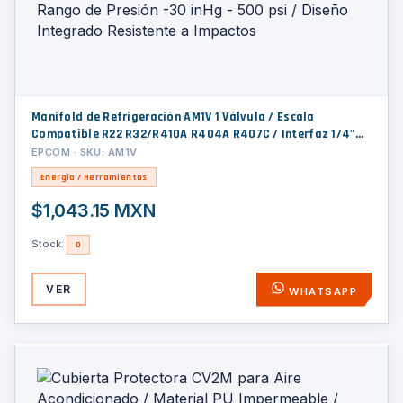
Manifold de Refrigeración AM1V 1 Válvula / Escala
Compatible R22 R32/R410A R404A R407C / Interfaz 1/4"
SAE / Diámetro 90 mm / Rango de Presión -30 inHg - 500
EPCOM · SKU: AM1V
psi / Diseño Integrado Resistente a Impactos
Energía / Herramientas
$1,043.15 MXN
Stock:
0
VER
WHATSAPP