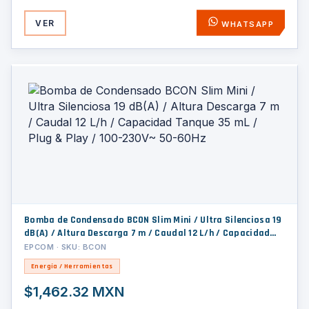
VER
WHATSAPP
Bomba de Condensado BCON Slim Mini / Ultra Silenciosa 19
dB(A) / Altura Descarga 7 m / Caudal 12 L/h / Capacidad
Tanque 35 mL / Plug & Play / 100-230V~ 50-60Hz
EPCOM · SKU: BCON
Energía / Herramientas
$1,462.32 MXN