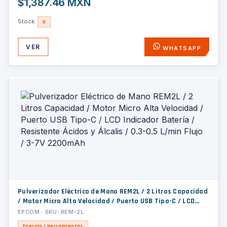
$1,387.46 MXN
Stock:
0
VER
WHATSAPP
Pulverizador Eléctrico de Mano REM2L / 2 Litros Capacidad
/ Motor Micro Alta Velocidad / Puerto USB Tipo-C / LCD
Indicador Batería / Resistente Ácidos y Álcalis / 0.3-0.5
EPCOM · SKU: REM-2L
L/min Flujo / 3-7V 2200mAh
Energía / Herramientas