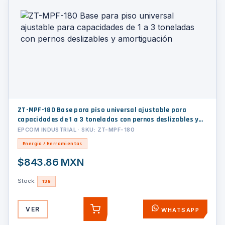
ZT-MPF-180 Base para piso universal ajustable para
capacidades de 1 a 3 toneladas con pernos deslizables y
amortiguación
EPCOM INDUSTRIAL · SKU: ZT-MPF-180
Energía / Herramientas
$843.86 MXN
Stock:
139
VER
WHATSAPP
AGREGAR