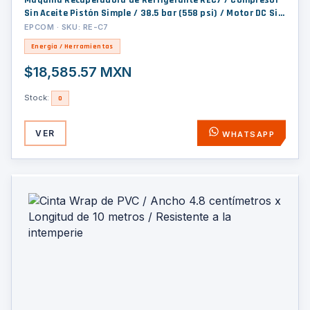
Máquina Recuperadora de Refrigerante REC7 / Compresor
Sin Aceite Pistón Simple / 38.5 bar (558 psi) / Motor DC Sin
Escobillas 1 HP / Operación Un Botón / Recuperación Vapor
EPCOM · SKU: RE-C7
0.22-0.25 kg/min / Recuperación L&iacute
Energía / Herramientas
$18,585.57 MXN
Stock:
0
VER
WHATSAPP