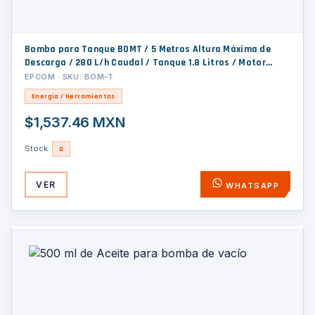
Bomba para Tanque BOMT / 5 Metros Altura Máxima de
Descarga / 280 L/h Caudal / Tanque 1.8 Litros / Motor
Ventilación Forzada / 5 Entradas Opcionales / Diseño Anti-
EPCOM · SKU: BOM-T
Retorno / Operación Estable 40 dB
Energía / Herramientas
$1,537.46 MXN
Stock:
0
VER
WHATSAPP