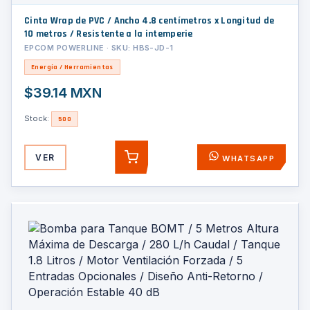
Cinta Wrap de PVC / Ancho 4.8 centímetros x Longitud de
10 metros / Resistente a la intemperie
EPCOM POWERLINE · SKU: HBS-JD-1
Energía / Herramientas
$39.14 MXN
Stock:
500
VER
WHATSAPP
AGREGAR