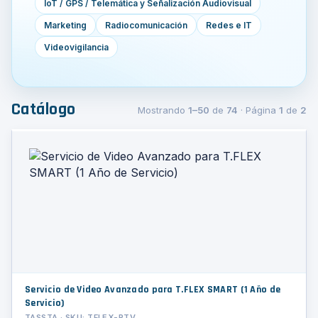
IoT / GPS / Telemática y Señalización Audiovisual
Marketing
Radiocomunicación
Redes e IT
Videovigilancia
Catálogo
Mostrando
1–50
de
74
· Página
1
de
2
Servicio de Video Avanzado para T.FLEX SMART (1 Año de
Servicio)
TASSTA · SKU: TFLEX-PTV