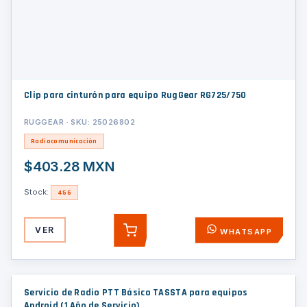
Clip para cinturón para equipo RugGear RG725/750
RUGGEAR · SKU: 25026802
Radiocomunicación
$403.28 MXN
Stock:
456
VER
WHATSAPP
AGREGAR
Servicio de Radio PTT Básico TASSTA para equipos
Android (1 Año de Servicio)