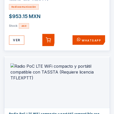
Radiocomunicación
$953.15 MXN
Stock:
463
VER
WHATSAPP
AGREGAR