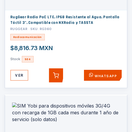
RugGear Radio PoC LTE, IP68 Resistente al Agua, Pantalla
Táctil 3", Compatible con NXRadio y TASSTA
RUGGEAR · SKU: RG360
Radiocomunicación
$8,816.73 MXN
Stock:
504
VER
WHATSAPP
AGREGAR