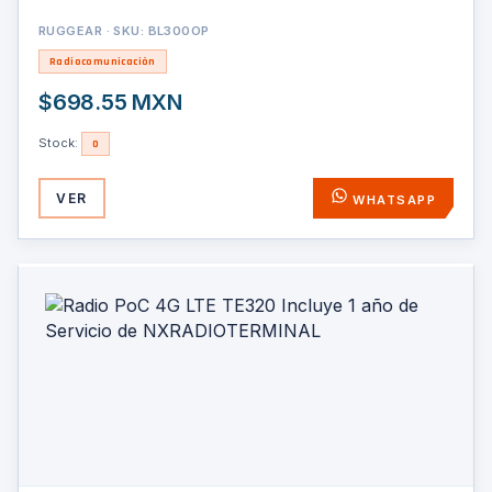
RUGGEAR · SKU: BL300OP
Radiocomunicación
$698.55 MXN
Stock:
0
VER
WHATSAPP