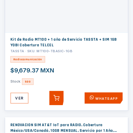
Kit de Radio MT100 + 1 año de Servicio TASSTA + SIM 1GB
YOBI Cobertura TELCEL
TASSTA · SKU: MT100-TBASIC-1GB
Radiocomunicación
$9,679.37 MXN
Stock:
500
VER
WHATSAPP
AGREGAR
RENOVACION SIM AT&T IoT para RADIO, Cobertura
México/USA/Canadá, 10GB MENSUAL, Servicio por 1 Año,