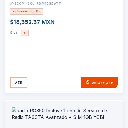
ACTIVACIÓN AUTOMATICA POR PANEL (SIN HUMANOS)
SYSCOM · SKU: RSIM10GBATT
Radiocomunicación
$18,352.37 MXN
Stock:
0
VER
WHATSAPP