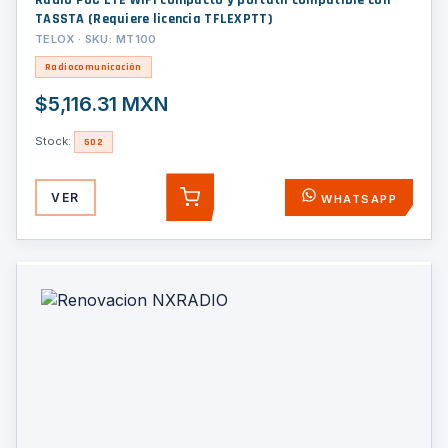
Radio PoC LTE WiFi compacto y portátil compatible con
TASSTA (Requiere licencia TFLEXPTT)
TELOX · SKU: MT100
Radiocomunicación
$5,116.31 MXN
Stock:
502
VER
WHATSAPP
AGREGAR