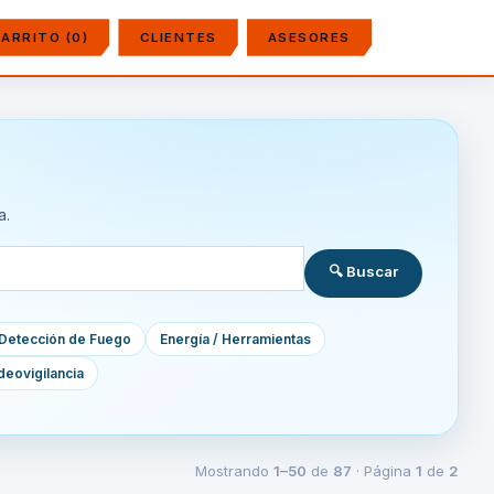
ARRITO (0)
CLIENTES
ASESORES
a.
🔍 Buscar
Detección de Fuego
Energía / Herramientas
deovigilancia
Mostrando
1–50
de
87
· Página
1
de
2