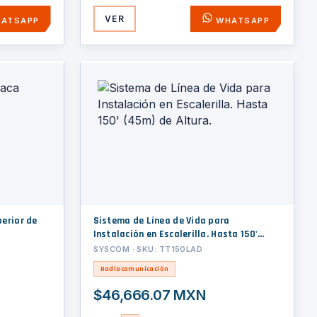
VER
ATSAPP
WHATSAPP
perior de
Sistema de Línea de Vida para
Instalación en Escalerilla. Hasta 150'
(45m) de Altura.
SYSCOM · SKU: TT150LAD
Radiocomunicación
$46,666.07 MXN