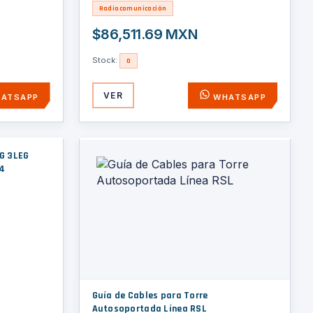
Autorizado
Radiocomunicación
$86,511.69 MXN
Stock:
0
VER
ATSAPP
WHATSAPP
G 3LEG
/4
Guía de Cables para Torre
Autosoportada Línea RSL