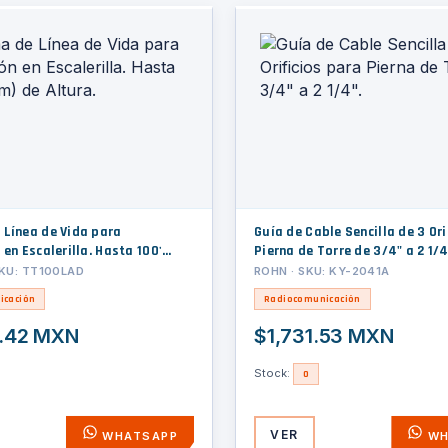
 Línea de Vida para
Guía de Cable Sencilla de 3 Ori
 en Escalerilla. Hasta 100'
Pierna de Torre de 3/4" a 2 1/4
ltura.
KU: TT100LAD
ROHN · SKU: KY-2041A
icación
Radiocomunicación
1.42 MXN
$1,731.53 MXN
Stock:
0
VER
WHATSAPP
WH