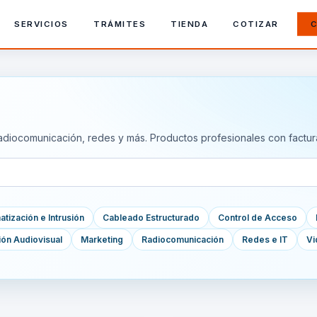
SERVICIOS
TRÁMITES
TIENDA
COTIZAR
C
adiocomunicación, redes y más. Productos profesionales con factur
tización e Intrusión
Cableado Estructurado
Control de Acceso
ión Audiovisual
Marketing
Radiocomunicación
Redes e IT
Vi