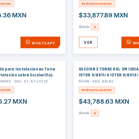
o
icación
Radiocomunicación
6.36 MXN
$33,877.89 MXN
Stock:
0
VER
WHATSAPP
WH
da para Instalación en Torre
SECCION 2 TORRE RSL 3M 12DIA
talación sobre Escalerilla).
15TOR 3/8X11/4 12TOR 5/8X13
ERS · SKU: ST-AT-LV72E
ROHN · SKU: RSLR2
icación
Radiocomunicación
5.27 MXN
$43,788.63 MXN
Stock:
0