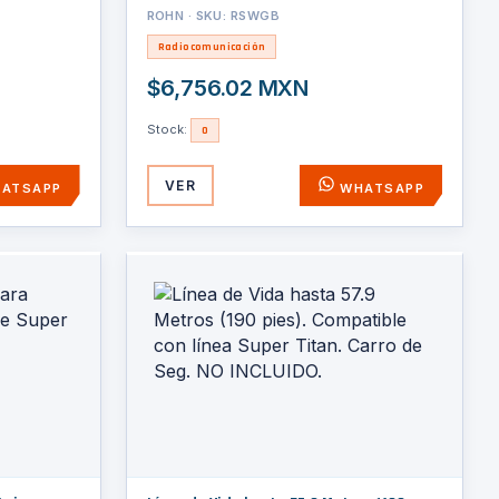
ROHN · SKU: RSWGB
Radiocomunicación
$6,756.02 MXN
Stock:
0
VER
ATSAPP
WHATSAPP