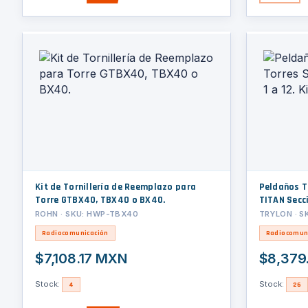
Kit de Tornillería de Reemplazo para
Peldaños T
Torre GTBX40, TBX40 o BX40.
TITAN Secci
ROHN · SKU: HWP-TBX40
TRYLON · S
Radiocomunicación
Radiocomun
$7,108.17 MXN
$8,379
Stock:
Stock:
4
26