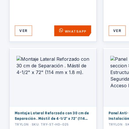
VER
VER
WHATSAPP
Montaje Lateral Reforzado con 30 cm de
Panel Anti-
Separación . Mástil de 4-1/2" x 72" (114
Instalación
mm x 1.8 m).
Seguridad 
TRYLON · SKU: TRY-ST-HD-025
TRYLON · S