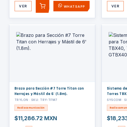
VER
VER
WHATSAPP
AGREGAR
Brazo para Sección #7 Torre Titan con
Sistema de
Herrajes y Mástil de 6' (1.8m).
Torres TBX
GTBX32, G
TRYLON · SKU: TRY-TFM7
SYSCOM · S
Radiocomunicación
Radiocomun
$11,286.72 MXN
$18,23