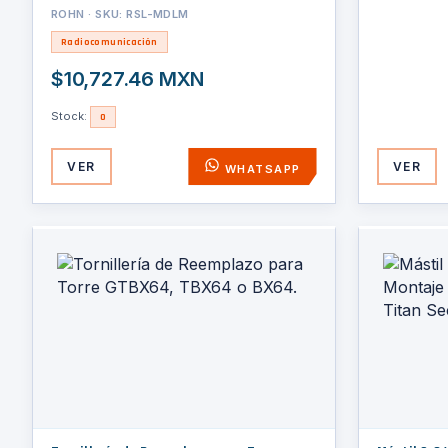
ROHN · SKU: RSL-MDLM
Radiocomunicación
$10,727.46 MXN
Stock:
0
VER
VER
WHATSAPP