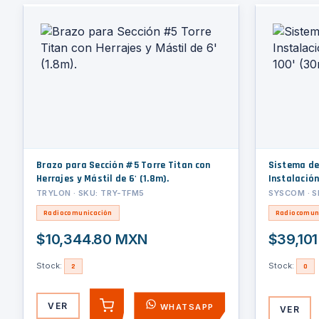
Brazo para Sección #5 Torre Titan con
Sistema de
Herrajes y Mástil de 6' (1.8m).
Instalación
(30m) de A
TRYLON · SKU: TRY-TFM5
SYSCOM · S
Radiocomunicación
Radiocomun
$10,344.80 MXN
$39,10
Stock:
Stock:
2
0
VER
WHATSAPP
VER
AGREGAR