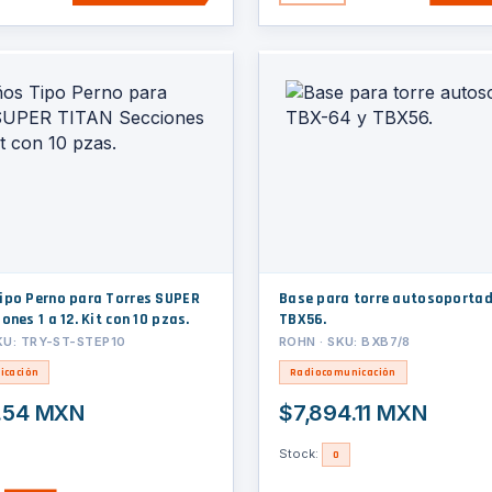
ipo Perno para Torres SUPER
Base para torre autosoporta
ones 1 a 12. Kit con 10 pzas.
TBX56.
KU: TRY-ST-STEP10
ROHN · SKU: BXB7/8
icación
Radiocomunicación
.54 MXN
$7,894.11 MXN
Stock:
0