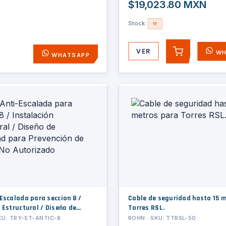
$19,023.80 MXN
Stock:
11
VER
WH
AGREGAR
WHATSAPP
Escalada para seccion 8 /
Cable de seguridad hasta 15 
 Estructural / Diseño de
Torres RSL.
para Prevención de Acceso No
KU: TRY-ST-ANTIC-8
ROHN · SKU: TTRSL-50