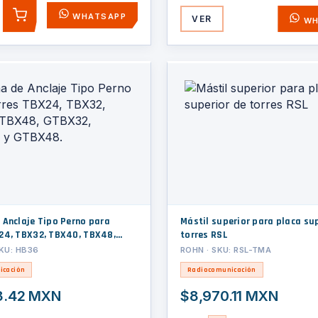
WHATSAPP
VER
AGREGAR
WH
 Anclaje Tipo Perno para
Mástil superior para placa su
24, TBX32, TBX40, TBX48,
torres RSL
TBX40 y GTBX48.
KU: HB36
ROHN · SKU: RSL-TMA
icación
Radiocomunicación
3.42 MXN
$8,970.11 MXN