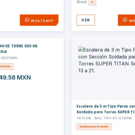
Stock:
0
VER
WHATSAPP
WH
NH DE TORRE SSV HD
ERIA
: SSV10NH
icación
49.58 MXN
Escalera de 3 m Tipo Perno co
Soldada para Torres SUPER T
Secciones 13 a 21.
TRYLON · SKU: TRY-ST-STEPW
Radiocomunicación