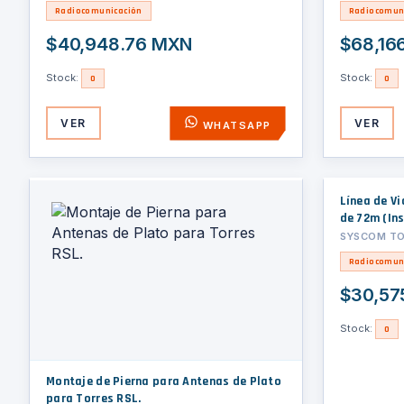
Autorizad
Radiocomunicación
Radiocomun
$40,948.76 MXN
$68,16
Stock:
Stock:
0
0
VER
VER
WHATSAPP
Línea de Vi
de 72m (Ins
SYSCOM TOW
Radiocomun
$30,57
Stock:
0
Montaje de Pierna para Antenas de Plato
para Torres RSL.