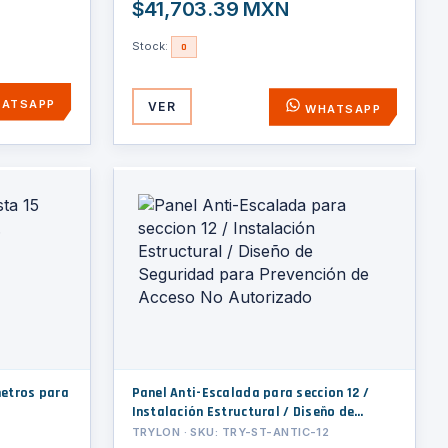
$41,703.39 MXN
Stock:
0
ATSAPP
VER
WHATSAPP
metros para
Panel Anti-Escalada para seccion 12 /
Instalación Estructural / Diseño de
Seguridad para Prevención de Acceso No
TRYLON · SKU: TRY-ST-ANTIC-12