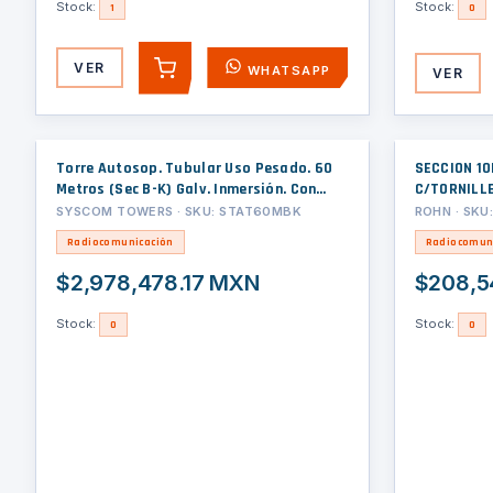
Stock:
Stock:
1
0
VER
WHATSAPP
VER
AGREGAR
Torre Autosop. Tubular Uso Pesado. 60
SECCION 10
Metros (Sec B-K) Galv. Inmersión. Con
C/TORNILL
Accesorios.
SYSCOM TOWERS · SKU: STAT60MBK
ROHN · SKU
Radiocomunicación
Radiocomun
$2,978,478.17 MXN
$208,5
Stock:
Stock:
0
0