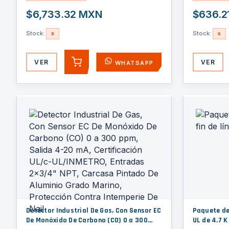
$6,733.32 MXN
$636.2
Stock:
Stock:
9
6
VER
VER
WHATSAPP
AGREGAR
Detector Industrial De Gas, Con Sensor EC
Paquete de 
De Monóxido De Carbono (CO) 0 a 300
UL de 4.7 