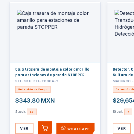
Caja trasera de montaje color amarillo
Detector, 
para estaciones de parada STOPPER
Sulfuro de
Detección 
STI · SKU: KIT-71100A-Y
MACURCO - 
Detección de Fuego
Detección d
$343.80 MXN
$29,65
Stock:
Stock:
58
7
VER
VER
WHATSAPP
AGREGAR