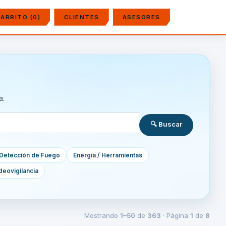
ARRITO (0)
CLIENTES
ASESORES
a.
🔍 Buscar
Detección de Fuego
Energía / Herramientas
deovigilancia
Mostrando
1–50
de
363
· Página
1
de
8