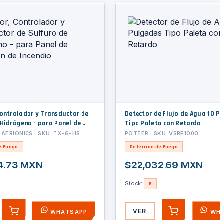
Controlador y Transductor de
Detector de Flujo de Agua 10 Pulgadas
 Hidrógeno - para Panel de
Tipo Paleta con Retardo
de Incendio
AERIONICS · SKU: TX-6-HS
POTTER · SKU: VSRF1000
e Fuego
Detección de Fuego
4.73 MXN
$22,032.69 MXN
Stock:
5
VER
WHATSAPP
WH
AGREGAR
AGREGAR