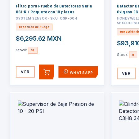
Filtro para Prueba de Detectores Serie
Detector De
OSI-R / Paquete con 10 piezas
Oxigeno EC 0-25% V
4-20 mA, C
SYSTEM SENSOR · SKU: OSP-004
HONEYWELL 
SPXCDULN
Entradas 2
Detección de Fuego
Aluminio G
Detección d
Gas Fijo, S
$6,295.62 MXN
$93,91
Stock:
10
Stock:
0
VER
WHATSAPP
VER
AGREGAR