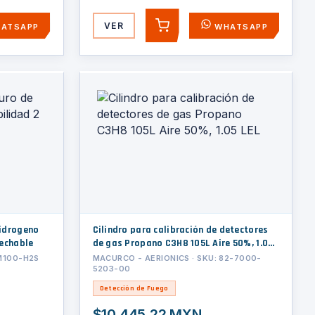
VER
ATSAPP
WHATSAPP
AGREGAR
Cilindro para calibración de detectores
sechable
de gas Propano C3H8 105L Aire 50%, 1.05
LEL
PM100-H2S
MACURCO - AERIONICS · SKU: 82-7000-
5203-00
Detección de Fuego
$10,445.22 MXN