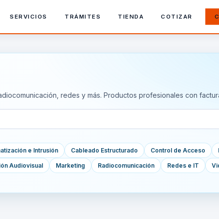
SERVICIOS
TRÁMITES
TIENDA
COTIZAR
C
adiocomunicación, redes y más. Productos profesionales con factur
tización e Intrusión
Cableado Estructurado
Control de Acceso
ión Audiovisual
Marketing
Radiocomunicación
Redes e IT
Vi