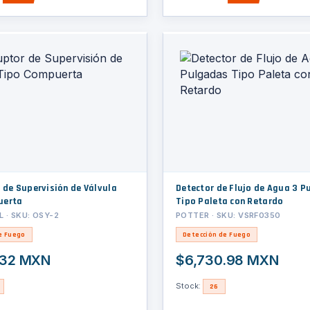
 de Supervisión de Válvula
Detector de Flujo de Agua 3 Pulgadas
uerta
Tipo Paleta con Retardo
L · SKU: OSY-2
POTTER · SKU: VSRF0350
e Fuego
Detección de Fuego
.32 MXN
$6,730.98 MXN
Stock:
26