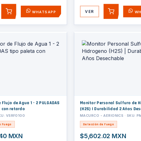
VER
WHATSAPP
WH
AGREGAR
AGREGAR
o de Agua 1 - 2 PULGADAS
Monitor Personal Sulfuro de Hidrogeno
a con retardo
(H2S) | Durabilidad 2 Años De
KU: VSRF0100
MACURCO - AERIONICS · SKU: 
e Fuego
Detección de Fuego
.40 MXN
$5,602.02 MXN