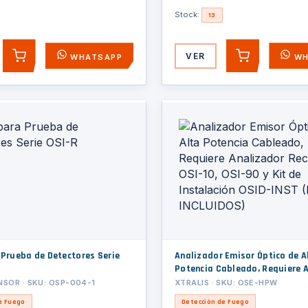
Stock:
13
VER
WHATSAPP
WH
AGREGAR
AGREGAR
 Prueba de Detectores Serie
Analizador Emisor Óptico de A
Potencia Cableado, Requiere 
Receptor OSI-10, OSI-90 y Kit 
SOR · SKU: OSP-004-1
XTRALIS · SKU: OSE-HPW
Instalación OSID-INST (NO INC
e Fuego
Detección de Fuego