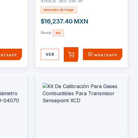
90 y Kit de Instalación OSID-INST (NO
XTRALIS · SKU: OSE-SP
INCLUIDOS)
Detección de Fuego
$16,237.40 MXN
Stock:
501
VER
ATSAPP
WHATSAPP
AGREGAR