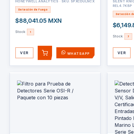
ppm, Salida 4-20 mA, Certificación UL/c-
HONEYWELL ANALYTICS · SKU: SPXCDULNCX
SILENT KNI
REL4.7KBP
UL/INMETRO, Entradas 2x3/4" NPT,
Detección de Fuego
Carcasa Pintado De Aluminio Grado
Detección d
Marino, Protección Contra Intemperie De
$88,041.05 MXN
Nail
$6,149
Stock:
1
Stock:
7
VER
VER
WHATSAPP
AGREGAR