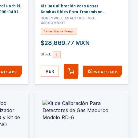
al Hochiki,
Kit De Calibración Para Gases
Combustibles Para Transmisor
Sensepoint XCD
HONEYWELL ANALYTICS · SKU:
XCDCOMBKIT
Detección de Fuego
$28,669.77 MXN
Stock:
7
VER
ATSAPP
WHATSAPP
AGREGAR