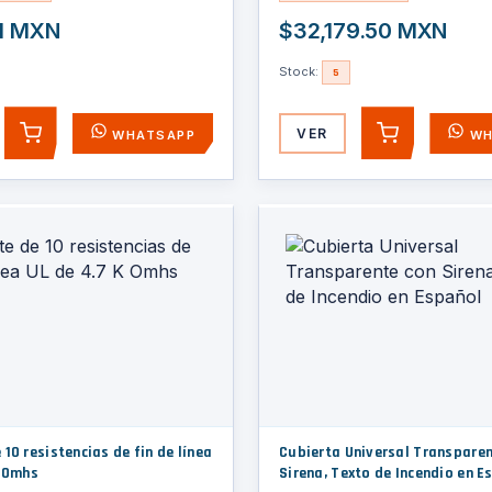
1 MXN
$32,179.50 MXN
Stock:
5
VER
WHATSAPP
WH
AGREGAR
AGREGAR
10 resistencias de fin de línea
Cubierta Universal Transparen
K Omhs
Sirena, Texto de Incendio en E