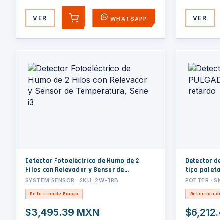
VER
VER
WHATSAPP
AGREGAR
Detector Fotoeléctrico de Humo de 2
Detector de Fluj
Hilos con Relevador y Sensor de
tipo palet
Temperatura, Serie i3
SYSTEM SENSOR · SKU: 2W-TRB
POTTER · S
Detección de Fuego
Detección d
$3,495.39 MXN
$6,212