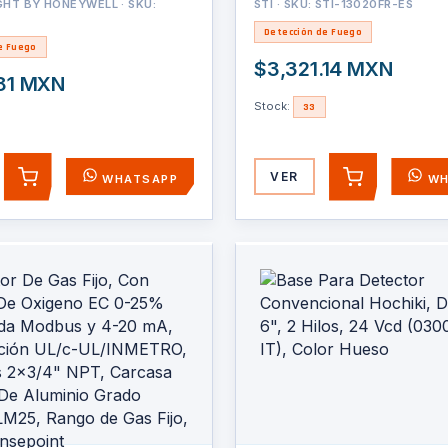
GHT BY HONEYWELL · SKU:
STI · SKU: STI-13020FR-ES
Detección de Fuego
e Fuego
$3,321.14 MXN
.81 MXN
Stock:
33
VER
WHATSAPP
WH
AGREGAR
AGREGAR