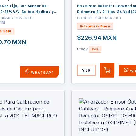
 Gas Fijo, Con Sensor De
Base Para Detector Convencion
/V, Salida Modbus y
Diámetro 6", 2 Hilos, 24 Vcd (0300-04070
ertificación UL/c-UL/INMETRO,
IT), Color Hueso
ANALYTICS · SKU:
HOCHIKI · SKU: NS6-100
O1M
x3/4" NPT, Carcasa Pintado De
Detección de Fuego
rado Marino LM25, Rango de
e Fuego
erie Sensepoint
$226.94 MXN
0.70 MXN
Stock:
245
VER
WH
AGREGAR
WHATSAPP