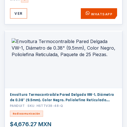
VER
WHATSAPP
Envoltura Termocontraíble Pared Delgada VW-1, Diámetro
de 0.38" (9.5mm), Color Negro, Poliolefina Reticulada,
Paquete de 25 Piezas.
PANDUIT · SKU: HSTTV38-48-Q
Radiocomunicación
$4,676.27 MXN