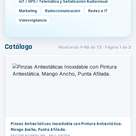
IoT / GPS / Telemática y Señalización Audiovisual
Marketing
Radiocomunicación
Redes e IT
Videovigilancia
Catálogo
Mostrando
1–50
de
72
· Página
1
de
2
Pinzas Antiestáticas Inoxidable con Pintura Antiestática.
Mango Ancho, Punta Afilada.
EPCOM POWERLINE · SKU: EPTP6