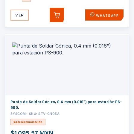
VER
WHATSAPP
AGREGAR
Punta de Soldar Cónica, 0.4 mm (0.016") para estación PS-
900.
SYSCOM · SKU: STV-CN05A
Radiocomunicación
$1,095.57 MXN