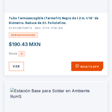
Tubo Termoencogible (Termofit) Negro de 1.2 m, 1/16" de
Diámetro, Reduce de 2:1, Poliolefina.
SYSCOM PARTS · SKU: 5174-1116-BK
Radiocomunicación
$190.43 MXN
Stock:
0
VER
WHATSAPP