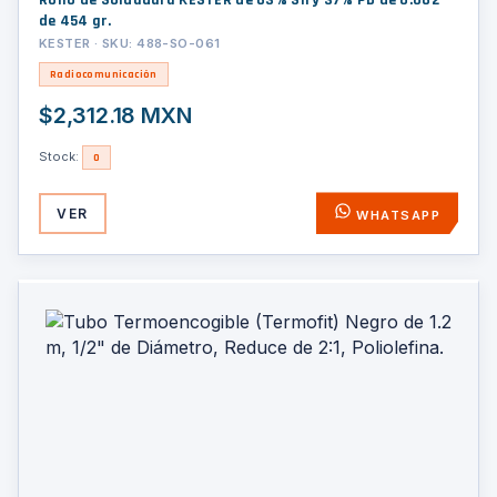
Rollo de Soldadura KESTER de 63% Sn y 37% Pb de 0.062"
de 454 gr.
KESTER · SKU: 488-SO-061
Radiocomunicación
$2,312.18 MXN
Stock:
0
VER
WHATSAPP