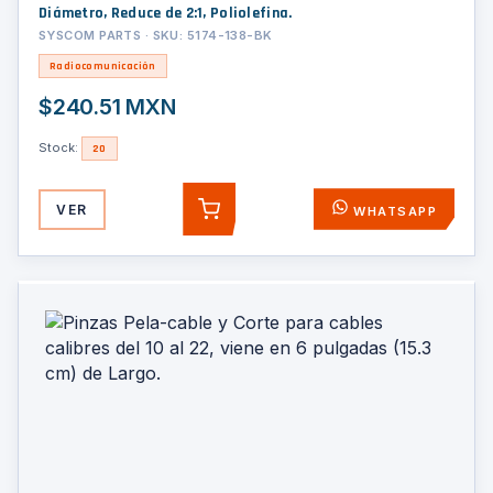
Diámetro, Reduce de 2:1, Poliolefina.
SYSCOM PARTS · SKU: 5174-138-BK
Radiocomunicación
$240.51 MXN
Stock:
20
VER
WHATSAPP
AGREGAR