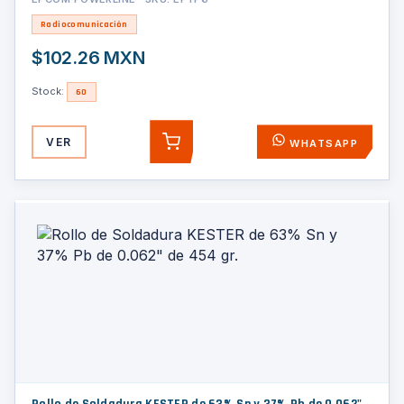
Radiocomunicación
$102.26 MXN
Stock:
60
VER
WHATSAPP
AGREGAR