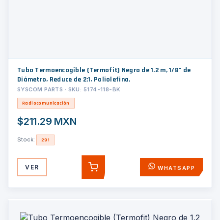
Tubo Termoencogible (Termofit) Negro de 1.2 m, 1/8" de
Diámetro, Reduce de 2:1, Poliolefina.
SYSCOM PARTS · SKU: 5174-118-BK
Radiocomunicación
$211.29 MXN
Stock:
291
VER
WHATSAPP
AGREGAR