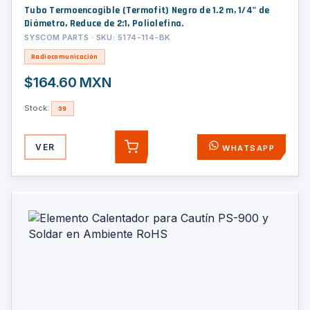
Tubo Termoencogible (Termofit) Negro de 1.2 m, 1/4" de
Diámetro, Reduce de 2:1, Poliolefina.
SYSCOM PARTS · SKU: 5174-114-BK
Radiocomunicación
$164.60 MXN
Stock:
39
VER
WHATSAPP
AGREGAR