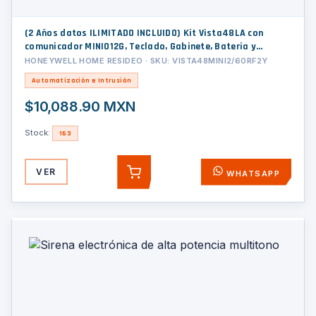
(2 Años datos ILIMITADO INCLUIDO) Kit Vista48LA con
comunicador MINI012G, Teclado, Gabinete, Bateria y
Transformador
HONEYWELL HOME RESIDEO · SKU: VISTA48MINI2/60RF2Y
Automatización e Intrusión
$10,088.90 MXN
Stock:
163
VER
WHATSAPP
AGREGAR