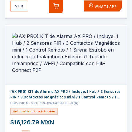
VER
WHATSAPP
AGREGAR
(AX PRO) KIT de Alarma AX PRO / Incluye: 1 Hub / 2 Sensores
PIR / 3 Contactos Magnéticos mini / 1 Control Remoto / 1
Sirena Estrobo en color Rojo Inalámbrica Exterior /1
HIKVISION · SKU: DS-PWA48-FULL-K(R)
Teclado Inalámbrico / Wi-Fi / Compatible con Hik-Connect
Automatización e Intrusión
P2P
$16,126.79 MXN