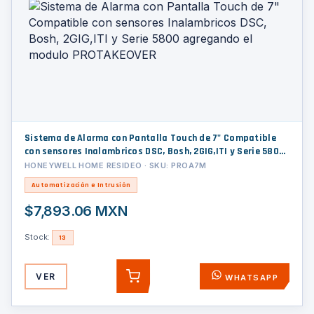
Sistema de Alarma con Pantalla Touch de 7" Compatible
con sensores Inalambricos DSC, Bosh, 2GIG,ITI y Serie 5800
agregando el modulo PROTAKEOVER
HONEYWELL HOME RESIDEO · SKU: PROA7M
Automatización e Intrusión
$7,893.06 MXN
Stock:
13
VER
WHATSAPP
AGREGAR