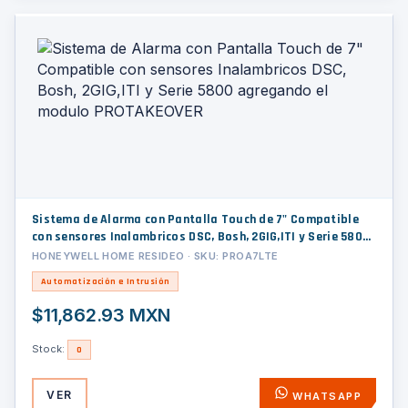
Sistema de Alarma con Pantalla Touch de 7" Compatible
con sensores Inalambricos DSC, Bosh, 2GIG,ITI y Serie 5800
agregando el modulo PROTAKEOVER
HONEYWELL HOME RESIDEO · SKU: PROA7LTE
Automatización e Intrusión
$11,862.93 MXN
Stock:
0
VER
WHATSAPP