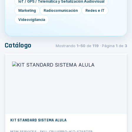
IoT / GPS / Telemática y Señalización Audiovisual
Marketing
Radiocomunicación
Redes e IT
Videovigilancia
Catálogo
Mostrando
1–50
de
119
· Página
1
de
3
KIT STANDARD SISTEMA ALULA
M2M SERVICES · SKU: CPLUSPRO-KIT-STARTER