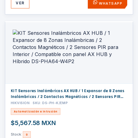
VER
WHATSAPP
KIT Sensores Inalámbricos AX HUB / 1 Expansor de 8 Zonas
Inalámbricas / 2 Contactos Magnéticos / 2 Sensores PIR
para Interior / Compatible con panel AX HUB y Híbrido DS-
HIKVISION · SKU: DS-PH-K/EMP
PHA64-W4P2
Automatización e Intrusión
$5,567.58 MXN
Stock:
0