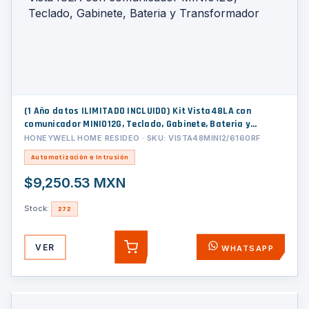
(1 Año datos ILIMITADO INCLUIDO) Kit Vista48LA con
comunicador MINI012G, Teclado, Gabinete, Bateria y
Transformador
HONEYWELL HOME RESIDEO · SKU: VISTA48MINI2/6160RF
Automatización e Intrusión
$9,250.53 MXN
Stock:
272
VER
WHATSAPP
AGREGAR