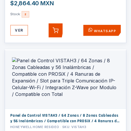
$2,864.40 MXN
Stock:
2
VER
WHATSAPP
AGREGAR
Panel de Control VISTAH3 / 64 Zonas / 8 Zonas Cableadas
y 56 Inalámbricas / Compatible con PROSiX / 4 Ranuras de
Expansión / Slot para Triple Comunicación IP-Celular-Wi-Fi
HONEYWELL HOME RESIDEO · SKU: VISTAH3