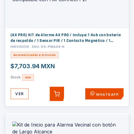
(AX PRO) KIT de Alarma AX PRO / Incluye: 1 Hub con bateria
de respaldo / 1 Sensor PIR / 1 Contacto Magnético / 1
Control Remoto / WiFi / Compatible con Hik-Connect P2P
HIKVISION · SKU: DS-PWA48-K
Automatización e Intrusión
$7,703.94 MXN
Stock:
500
VER
WHATSAPP
AGREGAR