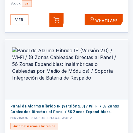
Stock:
26
VER
WHATSAPP
AGREGAR
Panel de Alarma Híbrido IP (Versión 2.0) / Wi-Fi / (8 Zonas
Cableadas Directas al Panel / 56 Zonas Expandibles:
Inalámbricas o Cableadas por Medio de Módulos) /
HIKVISION · SKU: DS-PHA64-W4P2
Soporta Integración de Batería de Respaldo
Automatización e Intrusión