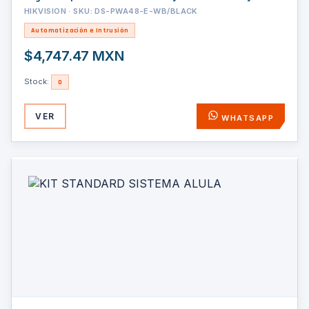
Batería de respaldo / Compatible con los Accesorios AX
HIKVISION · SKU: DS-PWA48-E-WB/BLACK
PRO
Automatización e Intrusión
$4,747.47 MXN
Stock:
0
VER
WHATSAPP