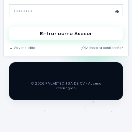
👁
Entrar como Asesor
← Volver al sitio
¿Olvidaste tu contraseña?
© 2026 FMLABTECH SA DE CV · Acceso
restringido