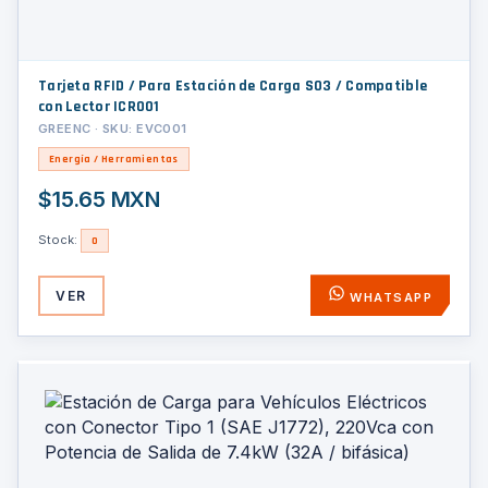
Tarjeta RFID / Para Estación de Carga S03 / Compatible
con Lector ICR001
GREENC · SKU: EVC001
Energía / Herramientas
$15.65 MXN
Stock:
0
VER
WHATSAPP