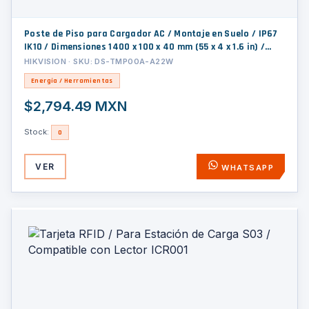
Poste de Piso para Cargador AC / Montaje en Suelo / IP67
IK10 / Dimensiones 1400 x 100 x 40 mm (55 x 4 x 1.6 in) /
Temperatura -40°C a 80°C / Peso 5 kg (11 lb)
HIKVISION · SKU: DS-TMP00A-A22W
Energía / Herramientas
$2,794.49 MXN
Stock:
0
VER
WHATSAPP