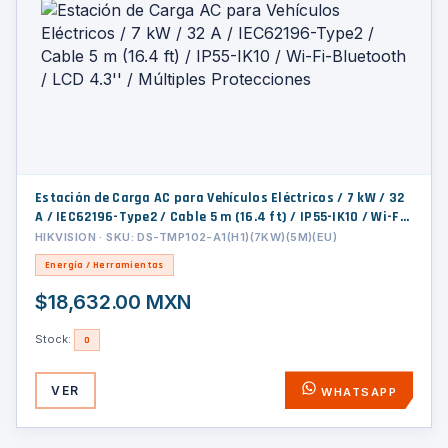
Estación de Carga AC para Vehículos Eléctricos / 7 kW / 32
A / IEC62196-Type2 / Cable 5 m (16.4 ft) / IP55-IK10 / Wi-Fi-
Bluetooth / LCD 4.3'' / Múltiples Protecciones
HIKVISION · SKU: DS-TMP102-A1(H1)(7KW)(5M)(EU)
Energía / Herramientas
$18,632.00 MXN
Stock:
0
VER
WHATSAPP