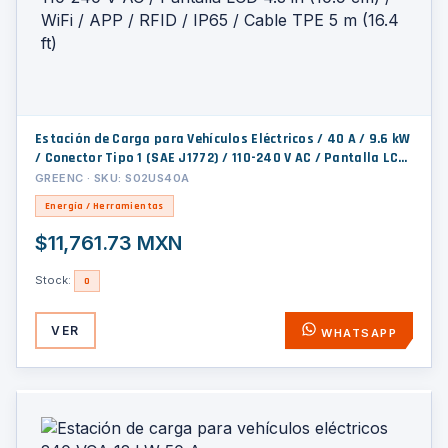
Estación de Carga para Vehículos Eléctricos / 40 A / 9.6 kW
/ Conector Tipo 1 (SAE J1772) / 110-240 V AC / Pantalla LCD
4.3 in (10.9 cm) / WiFi / APP / RFID / IP65 / Cable TPE 5 m
GREENC · SKU: S02US40A
(16.4 ft)
Energía / Herramientas
$11,761.73 MXN
Stock:
0
VER
WHATSAPP