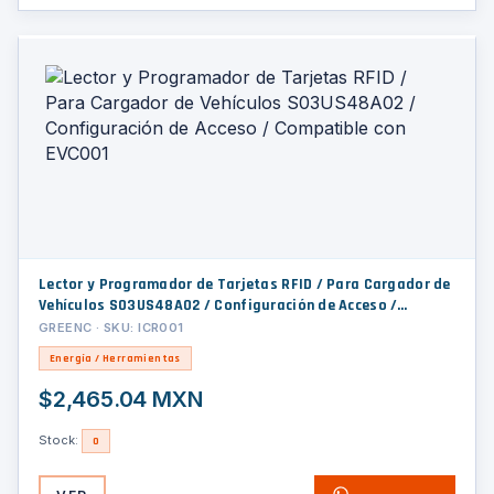
Lector y Programador de Tarjetas RFID / Para Cargador de
Vehículos S03US48A02 / Configuración de Acceso /
Compatible con EVC001
GREENC · SKU: ICR001
Energía / Herramientas
$2,465.04 MXN
Stock:
0