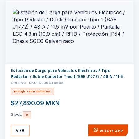
Estación de Carga para Vehículos Eléctricos / Tipo
Pedestal / Doble Conector Tipo 1 (SAE J1772) / 48 A / 11.5
kW por Puerto / Pantalla LCD 4.3 in (10.9 cm) / RFID /
GREENC · SKU: S03US48A02
Protección IP54 / Chasis SGCC Galvanizado
Energía / Herramientas
$27,890.09 MXN
Stock:
0
VER
WHATSAPP