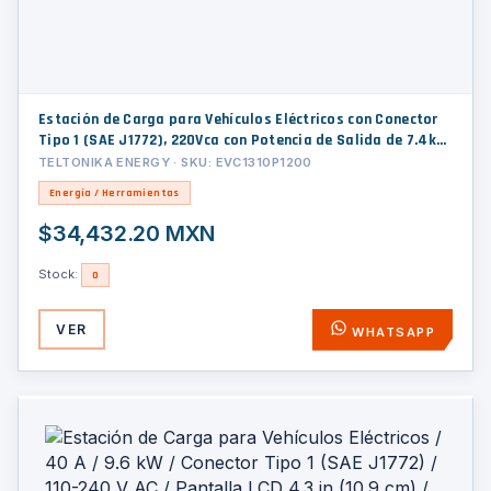
Estación de Carga para Vehículos Eléctricos con Conector
Tipo 1 (SAE J1772), 220Vca con Potencia de Salida de 7.4kW
(32A / bifásica)
TELTONIKA ENERGY · SKU: EVC1310P1200
Energía / Herramientas
$34,432.20 MXN
Stock:
0
VER
WHATSAPP