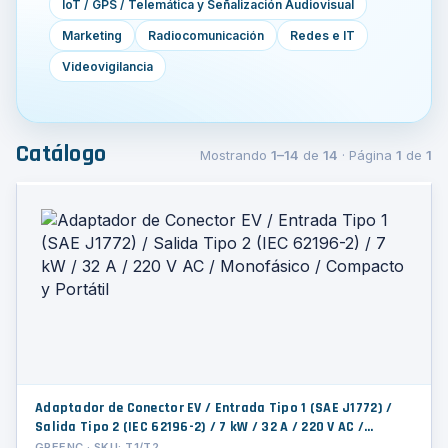
IoT / GPS / Telemática y Señalización Audiovisual
Marketing
Radiocomunicación
Redes e IT
Videovigilancia
Catálogo
Mostrando
1–14
de
14
· Página
1
de
1
Adaptador de Conector EV / Entrada Tipo 1 (SAE J1772) /
Salida Tipo 2 (IEC 62196-2) / 7 kW / 32 A / 220 V AC /
Monofásico / Compacto y Portátil
GREENC · SKU: T1/T2