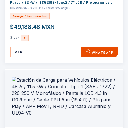
Pared / 22 kW / IEC62196-Type2 / 7" LCD / Protecciones
Múltiples / IP55 IK07 / 4G-WiFi-Ethernet / OCPP
HIKVISION · SKU: DS-TMP102-A1(H)
Compatible
Energía / Herramientas
$49,188.48 MXN
Stock:
0
VER
WHATSAPP