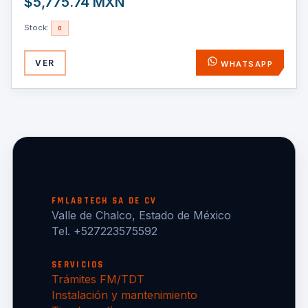
$5,775.74 MXN
Stock:
0
VER
WHATSAPP
FMLABTECH SA DE CV
Valle de Chalco, Estado de México
Tel. +527223575592
SERVICIOS
Trámites FM/TDT
Instalación y mantenimiento