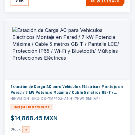
VER
WHATSAPP
Estación de Carga AC para Vehículos Eléctricos Montaje en
Pared / 7 kW Potencia Máxima / Cable 5 metros GB-T /
Pantalla LCD/ Protección IP65 / Wi-Fi y Bluetooth/
HIKVISION · SKU: DS-TMP102-A1(H)(7KW)(5M)(AP)
Múltiples Protecciones Eléctricas
Energía / Herramientas
$14,868.45 MXN
Stock:
0