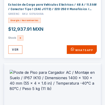
Estación de Carga para Vehículos Eléctricos / 48 A / 11.5 kW
/ Conector Tipo 1 (SAE J1772) / 220-250 V Monofásico /
Pantalla LCD 4.3 in (10.9 cm) / Cable TPU 5 m (16.4 ft) /
GREENC · SKU: S01US48A
Plug and Play / APP Móvil / RFID / Carcasa Aluminio y
Energía / Herramientas
UL94-V0
$12,937.91 MXN
Stock:
0
VER
WHATSAPP