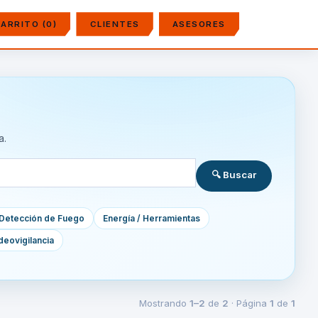
ARRITO (0)
CLIENTES
ASESORES
a.
🔍 Buscar
Detección de Fuego
Energía / Herramientas
deovigilancia
Mostrando
1–2
de
2
· Página
1
de
1