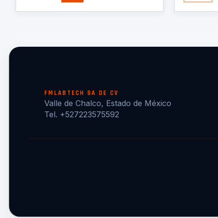
FMLABTECH SA DE CV
Valle de Chalco, Estado de México
Tel. +527223575592