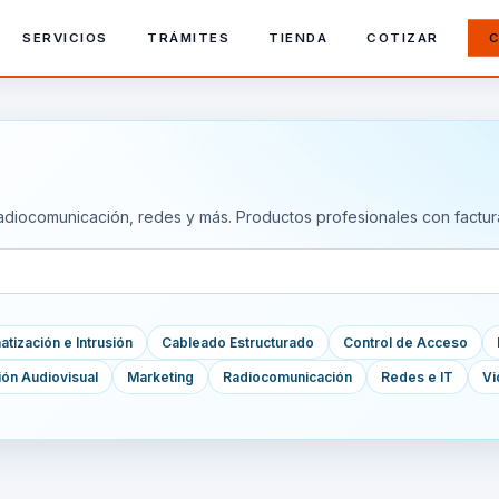
SERVICIOS
TRÁMITES
TIENDA
COTIZAR
C
adiocomunicación, redes y más. Productos profesionales con factur
tización e Intrusión
Cableado Estructurado
Control de Acceso
ión Audiovisual
Marketing
Radiocomunicación
Redes e IT
Vi