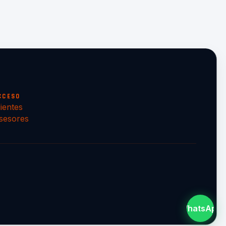
CCESO
lientes
sesores
WhatsApp