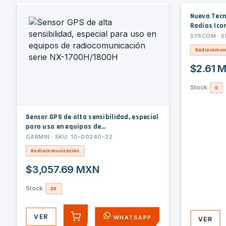
Nueva Tecn
Radios Ico
SYSCOM · 
Radiocomun
$2.61 
Stock:
0
Sensor GPS de alta sensibilidad, especial
para uso en equipos de
radiocomunicación serie NX-1700H/1800H
GARMIN · SKU: 10-00240-22
Radiocomunicación
$3,057.69 MXN
Stock:
20
VER
WHATSAPP
VER
AGREGAR