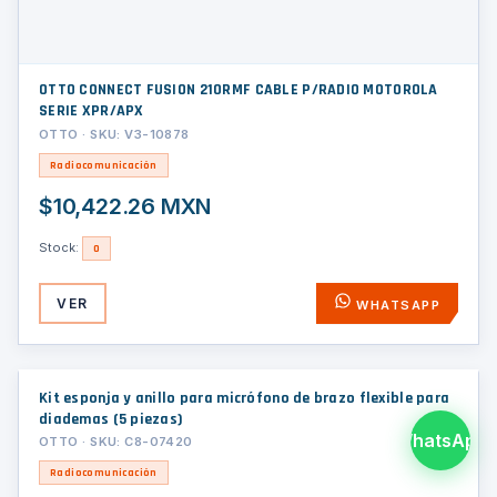
OTTO CONNECT FUSION 210RMF CABLE P/RADIO MOTOROLA
SERIE XPR/APX
OTTO · SKU: V3-10878
Radiocomunicación
$10,422.26 MXN
Stock:
0
VER
WHATSAPP
Kit esponja y anillo para micrófono de brazo flexible para
diademas (5 piezas)
WhatsApp
OTTO · SKU: C8-07420
Radiocomunicación