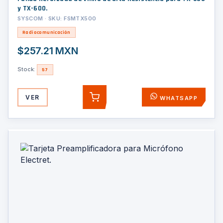
y TX-600.
SYSCOM · SKU: FSMTX500
Radiocomunicación
$257.21 MXN
Stock:
57
VER
WHATSAPP
AGREGAR