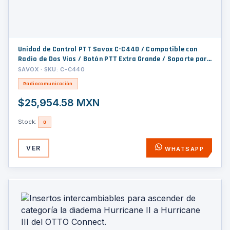
Unidad de Control PTT Savox C-C440 / Compatible con
Radio de Dos Vías / Botón PTT Extra Grande / Soporte para
Cascos Savox / IP66-IP67 / Botón de Emergencia Opcional
SAVOX · SKU: C-C440
Radiocomunicación
$25,954.58 MXN
Stock:
0
VER
WHATSAPP