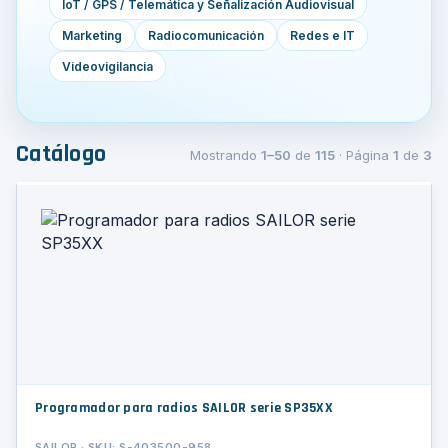
IoT / GPS / Telemática y Señalización Audiovisual
Marketing
Radiocomunicación
Redes e IT
Videovigilancia
Catálogo
Mostrando
1–50
de
115
· Página
1
de
3
Programador para radios SAILOR serie SP35XX
SAILOR · SKU: S-403500-958