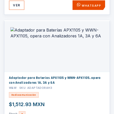
VER
WHATSAPP
Adaptador para Baterías APX1105 y WWN-APX1105, opera
con Analizadores 1A, 3A y 6A
W&W · SKU: ADAPTADORAH3
Radiocomunicación
$1,512.93 MXN
Stock: