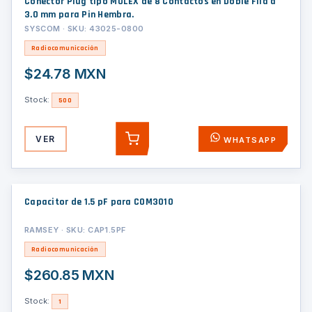
Conector Plug tipo MOLEX de 8 Contactos en Doble Fila a
3.0 mm para Pin Hembra.
SYSCOM · SKU: 43025-0800
Radiocomunicación
$24.78 MXN
Stock:
500
VER
WHATSAPP
AGREGAR
Capacitor de 1.5 pF para COM3010
RAMSEY · SKU: CAP1.5PF
Radiocomunicación
$260.85 MXN
Stock:
1