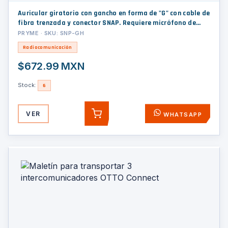
Auricular giratorio con gancho en forma de "G" con cable de
fibra trenzada y conector SNAP. Requiere micrófono de
solapa de 1 o 2 hilos de la Serie SNAP.
PRYME · SKU: SNP-GH
Radiocomunicación
$672.99 MXN
Stock:
6
VER
WHATSAPP
AGREGAR