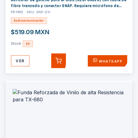
Auricular de gancho para el oído (RESPONDER) con cable de
fibra trenzada y conector SNAP. Requiere micrófono de
solapa de 1 o 2 hilos de la Serie SNAP.
PRYME · SKU: SNP-EH
Radiocomunicación
$519.09 MXN
Stock:
20
VER
WHATSAPP
AGREGAR