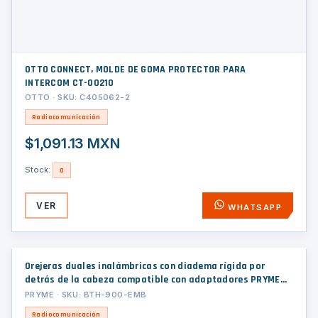
OTTO CONNECT, MOLDE DE GOMA PROTECTOR PARA
INTERCOM CT-00210
OTTO · SKU: C405062-2
Radiocomunicación
$1,091.13 MXN
Stock:
0
VER
WHATSAPP
Orejeras duales inalámbricas con diadema rígida por
detrás de la cabeza compatible con adaptadores PRYME
BLU, radio y dispositivos bluetooth, con función de PTT y
PRYME · SKU: BTH-900-EMB
para contestar celulares.
Radiocomunicación