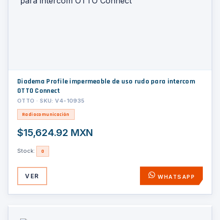
Diadema Profile impermeable de uso rudo para intercom
OTTO Connect
OTTO · SKU: V4-10935
Radiocomunicación
$15,624.92 MXN
Stock:
0
VER
WHATSAPP