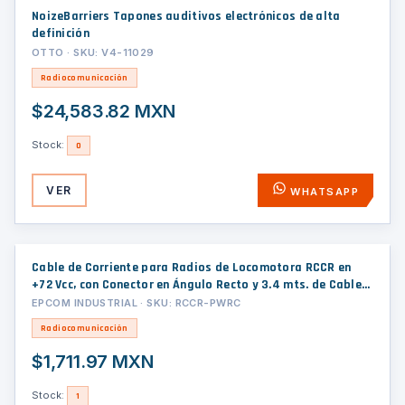
NoizeBarriers Tapones auditivos electrónicos de alta
definición
OTTO · SKU: V4-11029
Radiocomunicación
$24,583.82 MXN
Stock:
0
VER
WHATSAPP
Cable de Corriente para Radios de Locomotora RCCR en
+72 Vcc, con Conector en Ángulo Recto y 3.4 mts. de Cables
Rojo y Negro en AWG 16.
EPCOM INDUSTRIAL · SKU: RCCR-PWRC
Radiocomunicación
$1,711.97 MXN
Stock:
1