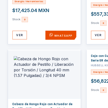
Energía / Herramientas
Energía / H
$17,425.04 MXN
$557,3
Stock:
0
Stock:
0
VER
VER
WHATSAPP
Caja con Cu
Serie GR de
(193.80 x 23
HUBBELL KI
III, Grupo 
Energía / H
$56,82
Stock:
0
Cabeza de Hongo Rojo con Actuador de