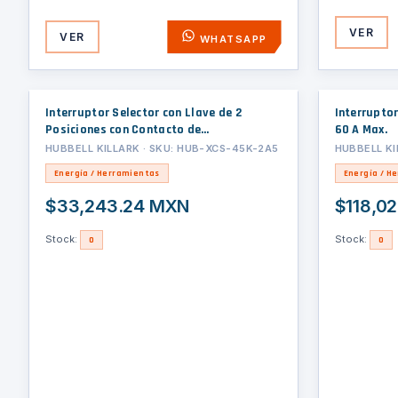
VER
VER
WHATSAPP
Interruptor Selector con Llave de 2
Interruptor
Posiciones con Contacto de
60 A Max.
Mantenimiento / 2 NA/NC
HUBBELL KILLARK · SKU: HUB-XCS-45K-2A5
HUBBELL KI
Energía / Herramientas
Energía / H
$33,243.24 MXN
$118,0
Stock:
Stock:
0
0