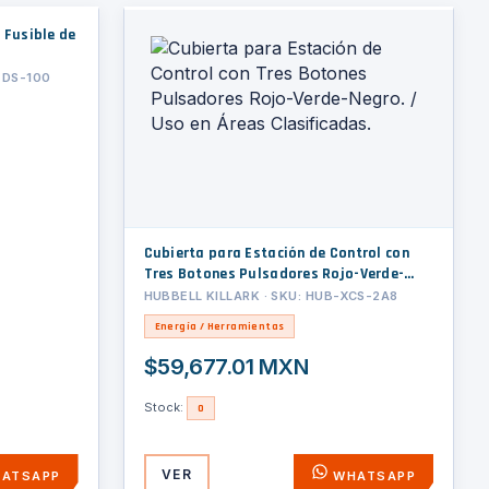
 Fusible de
EDS-100
Cubierta para Estación de Control con
Tres Botones Pulsadores Rojo-Verde-
Negro. / Uso en Áreas Clasificadas.
HUBBELL KILLARK · SKU: HUB-XCS-2A8
Energía / Herramientas
$59,677.01 MXN
Stock:
0
VER
ATSAPP
WHATSAPP