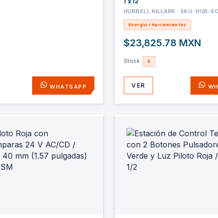
1 x 12
HUBBELL KILLARK · SKU: HUB-E
Energía / Herramientas
$23,825.78 MXN
Stock:
0
VER
WHATSAPP
WH