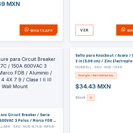
.89 MXN
VER
WHATSAPP
WH
Sello para Knockout / Acero / 
2 in (5.08 cm) / Zinc Electropl
Cierre de Aberturas No Utiliz
HUBBELL · SKU: HUB-1048
Energía / Herramientas
$34.43 MXN
Stock:
0
ara Circuit Breaker / Serie
 600VAC 3 Polos / Marco FDB /
EMA 3 4 4X 7 9 / Clase I II III
LLARK · SKU: HUB-B7CB-WFDB-
all Mount