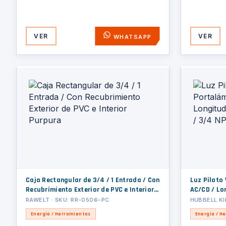
VER
VER
WHATSAPP
Caja Rectangular de 3/4 / 1 Entrada / Con
Luz Piloto
Recubrimiento Exterior de PVC e Interior
AC/CD / Lo
Purpura
/ 3/4 NPS
RAWELT · SKU: RR-0506-PC
HUBBELL KI
Energía / Herramientas
Energía / H