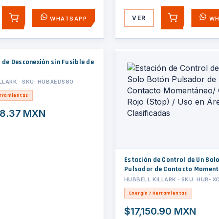
VER
WHATSAPP
WH
AGREGAR
AGREGAR
 de Desconexión sin Fusible de
LLARK · SKU: HUBXEDS60
erramientas
28.37 MXN
Estación de Control de Un Sol
Pulsador de Contacto Momen
Color Rojo (Stop) / Uso en Áre
HUBBELL KILLARK · SKU: HUB-X
Clasificadas
Energía / Herramientas
$17,150.90 MXN