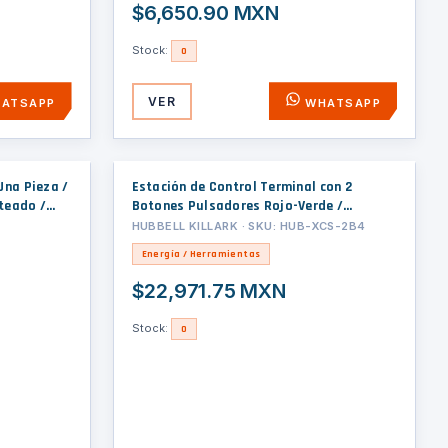
$6,650.90 MXN
Stock:
0
VER
ATSAPP
WHATSAPP
Una Pieza /
Estación de Control Terminal con 2
ateado /
Botones Pulsadores Rojo-Verde /
adas
Entrada 3/4
HUBBELL KILLARK · SKU: HUB-XCS-2B4
Energía / Herramientas
$22,971.75 MXN
Stock:
0