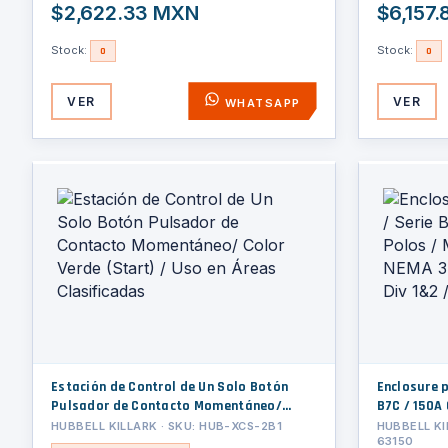
$2,622.33 MXN
$6,157
Stock:
Stock:
0
0
VER
VER
WHATSAPP
Estación de Control de Un Solo Botón
Enclosure p
Pulsador de Contacto Momentáneo/
B7C / 150A
Color Verde (Start) / Uso en Áreas
Aluminio / N
HUBBELL KILLARK · SKU: HUB-XCS-2B1
HUBBELL KI
63150
Clasificadas
Div 1&2 / W