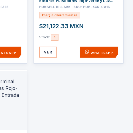
Botones Pulsadores Rojo-Verde y Luz
Piloto Roja / Uso en Áreas Clasificadas
CF312
HUBBELL KILLARK · SKU: HUB-XCS-0A15
Energía / Herramientas
$21,122.33 MXN
Stock:
0
VER
ATSAPP
WHATSAPP