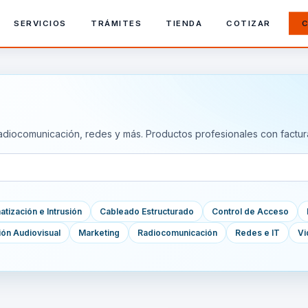
SERVICIOS
TRÁMITES
TIENDA
COTIZAR
C
adiocomunicación, redes y más. Productos profesionales con factur
tización e Intrusión
Cableado Estructurado
Control de Acceso
ión Audiovisual
Marketing
Radiocomunicación
Redes e IT
Vi