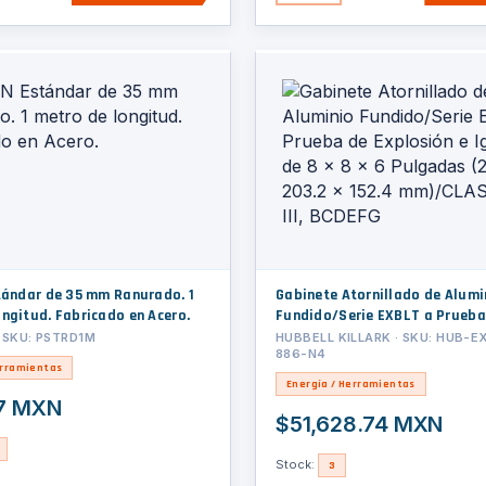
stándar de 35 mm Ranurado. 1
Gabinete Atornillado de Alumi
ngitud. Fabricado en Acero.
Fundido/Serie EXBLT a Prueba
Explosión e Ignífugo de 8 x 8 x
· SKU: PSTRD1M
HUBBELL KILLARK · SKU: HUB-E
886-N4
Pulgadas (203.2 x 203.2 x 152.
erramientas
mm)/CLASE I, II, III, BCDEFG
Energía / Herramientas
7 MXN
$51,628.74 MXN
Stock:
3