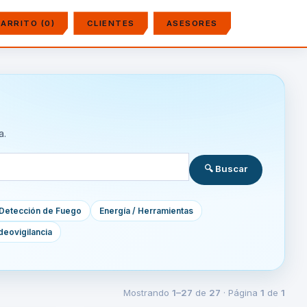
ARRITO (0)
CLIENTES
ASESORES
a.
🔍 Buscar
Detección de Fuego
Energía / Herramientas
deovigilancia
Mostrando
1–27
de
27
· Página
1
de
1