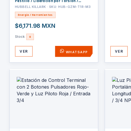
Pestillo / Liberación por Torsión /
Longitud 40 mm (1.57 Pulgadas) / 3/4
HUBBELL KILLARK · SKU: HUB-GZM-T1R-M3
NPSM
Energía / Herramientas
$6,171.98 MXN
Stock:
0
VER
VER
WHATSAPP