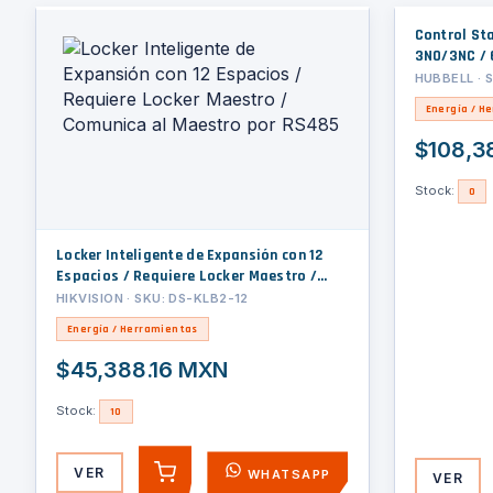
Control Sta
3NO/3NC / 6
Aluminio / 
HUBBELL · 
II, III / Di
Energía / H
$108,3
Stock:
0
Locker Inteligente de Expansión con 12
Espacios / Requiere Locker Maestro /
Comunica al Maestro por RS485
HIKVISION · SKU: DS-KLB2-12
Energía / Herramientas
$45,388.16 MXN
Stock:
10
VER
WHATSAPP
VER
AGREGAR