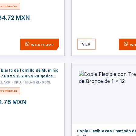
erramientas
34.72 MXN
VER
WHATSAPP
WH
bierta de Tornillo de Aluminio
 7.63 x 9.13 x 4.93 Pulgadas
1.90 x 125.22 mm) / Clase I, II,
LLARK · SKU: HUB-GRL-600L
BCDEFG.
erramientas
2.78 MXN
Cople Flexible con Trenzado d