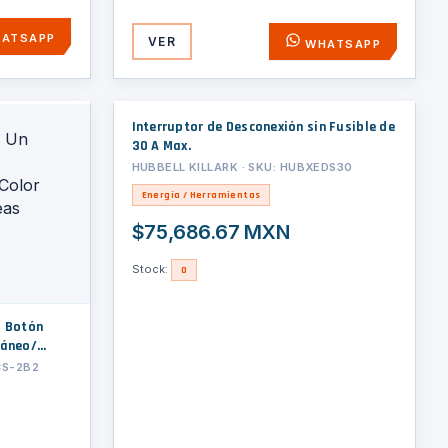
ATSAPP
VER
WHATSAPP
Interruptor de Desconexión sin Fusible de
30 A Max.
HUBBELL KILLARK · SKU: HUBXEDS30
Energía / Herramientas
$75,686.67 MXN
Stock:
0
o Botón
táneo/
as
CS-2B2