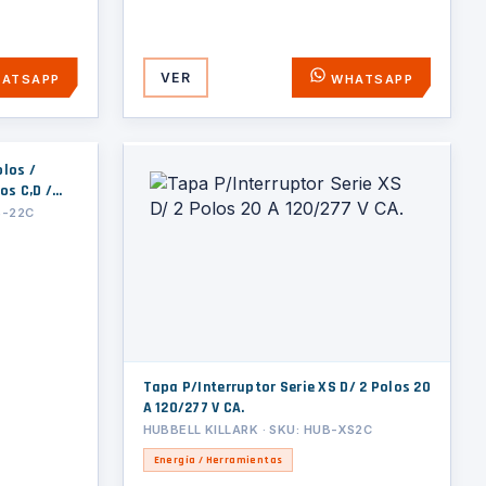
VER
ATSAPP
WHATSAPP
olos /
os C,D /
) /ON-OFF.
S-22C
Tapa P/Interruptor Serie XS D/ 2 Polos 20
A 120/277 V CA.
HUBBELL KILLARK · SKU: HUB-XS2C
Energía / Herramientas