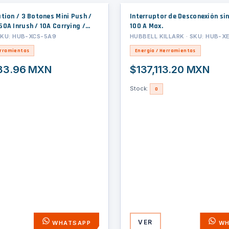
tion / 3 Botones Mini Push /
Interruptor de Desconexión sin
0A Inrush / 10A Carrying /
100 A Max.
Cobre Libre / Exterior / Clase I,
SKU: HUB-XCS-5A9
HUBBELL KILLARK · SKU: HUB-X
visión 1 & 2 / Zona 1 & 2 / IP66
erramientas
Energía / Herramientas
83.96 MXN
$137,113.20 MXN
Stock:
0
VER
WHATSAPP
WH