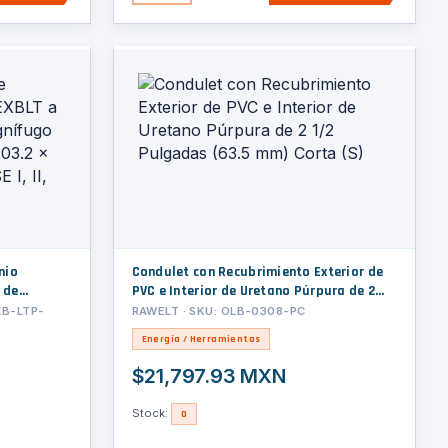
nio
Condulet con Recubrimiento Exterior de
 de
PVC e Interior de Uretano Púrpura de 2
 6
1/2 Pulgadas (63.5 mm) Corta (S)
XB-LTP-
RAWELT · SKU: OLB-0308-PC
4
Energía / Herramientas
$21,797.93 MXN
Stock:
0