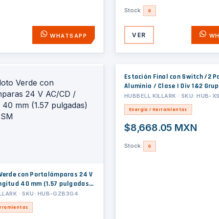
Stock:
0
VER
WHATSAPP
WH
Estación Final con Switch /2 P
Aluminio / Clase I Div 1&2 Grup
20A / Orificio de 3/4 in (19 mm
HUBBELL KILLARK · SKU: HUB-X
Energía / Herramientas
$8,668.05 MXN
Stock:
0
 Verde con Portalámparas 24 V
ngitud 40 mm (1.57 pulgadas)
M
LLARK · SKU: HUB-GZB3G4
erramientas