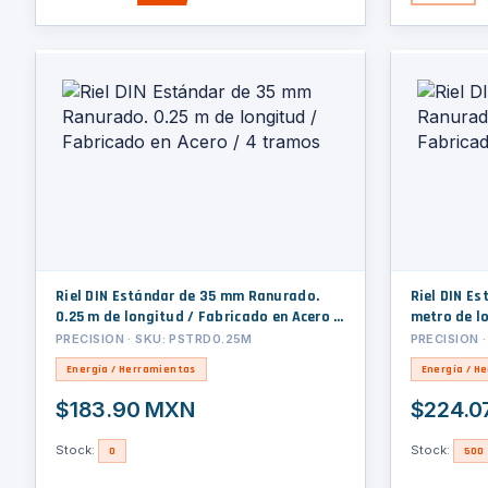
Riel DIN Estándar de 35 mm Ranurado.
Riel DIN E
0.25 m de longitud / Fabricado en Acero /
metro de lo
4 tramos
PRECISION · SKU: PSTRD0.25M
PRECISION 
Energía / Herramientas
Energía / H
$183.90 MXN
$224.0
Stock:
Stock:
0
500