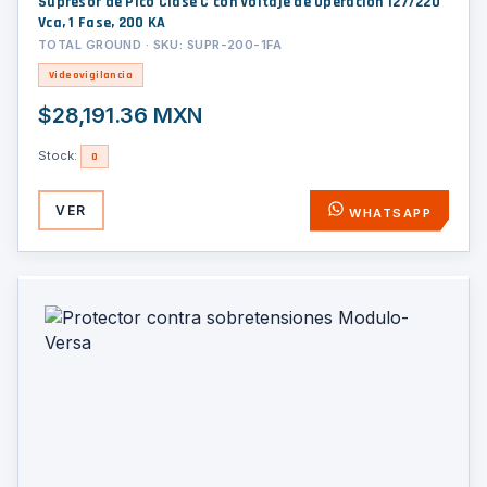
Supresor de Pico Clase C con Voltaje de Operación 127/220
Vca, 1 Fase, 200 KA
TOTAL GROUND · SKU: SUPR-200-1FA
Videovigilancia
$28,191.36 MXN
Stock:
0
VER
WHATSAPP