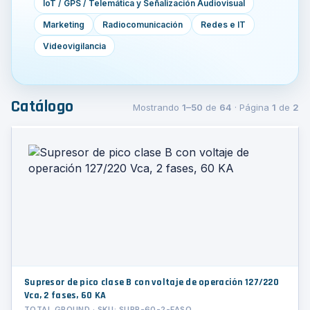
IoT / GPS / Telemática y Señalización Audiovisual
Marketing
Radiocomunicación
Redes e IT
Videovigilancia
Catálogo
Mostrando
1–50
de
64
· Página
1
de
2
Supresor de pico clase B con voltaje de operación 127/220
Vca, 2 fases, 60 KA
TOTAL GROUND · SKU: SUPR-60-2-FASO