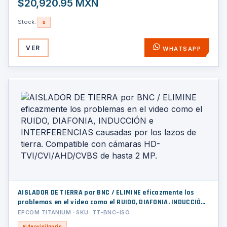
$20,920.95 MXN
Stock:
0
VER
WHATSAPP
AISLADOR DE TIERRA por BNC / ELIMINE eficazmente los
problemas en el video como el RUIDO, DIAFONIA, INDUCCIÓN
e INTERFERENCIAS causadas por los lazos de tierra.
EPCOM TITANIUM · SKU: TT-BNC-ISO
Compatible con cámaras HD-TVI/CVI/AHD/CVBS de hasta 2
Videovigilancia