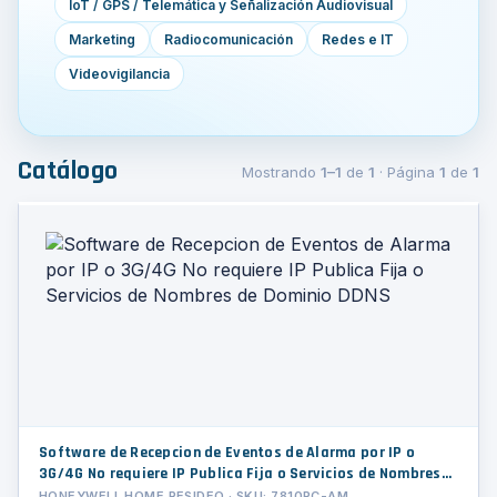
IoT / GPS / Telemática y Señalización Audiovisual
Marketing
Radiocomunicación
Redes e IT
Videovigilancia
Catálogo
Mostrando
1–1
de
1
· Página
1
de
1
Software de Recepcion de Eventos de Alarma por IP o
3G/4G No requiere IP Publica Fija o Servicios de Nombres
de Dominio DDNS
HONEYWELL HOME RESIDEO · SKU: 7810PC-AM