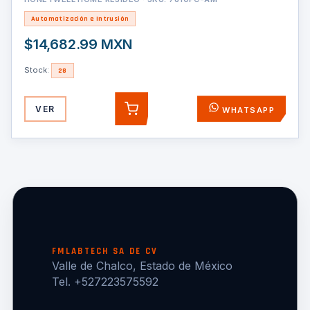
Automatización e Intrusión
$14,682.99 MXN
Stock:
28
VER
WHATSAPP
AGREGAR
FMLABTECH SA DE CV
Valle de Chalco, Estado de México
Tel. +527223575592