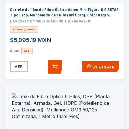
Carrete de 1 km de Fibra Óptica Aérea Mini Figura 8 G.657A2
Tipo Drop, Monomodo de 1 Hilo (Unifibra), Color Negro,
Span 80
LINKEDPRO BY FIBERHOME · SKU: IC-FIG8A2-1C
Videovigilancia
$5,095.19 MXN
Stock:
500
VER
WHATSAPP
AGREGAR