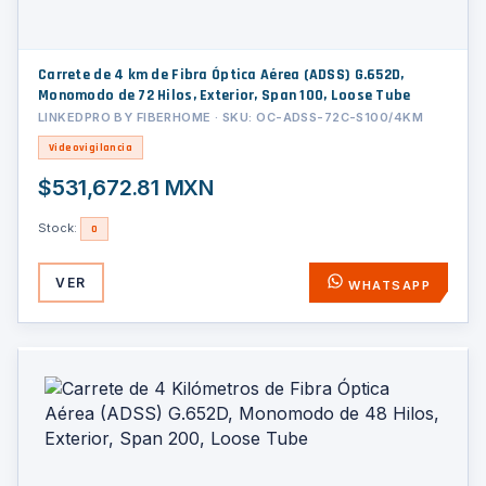
Carrete de 4 km de Fibra Óptica Aérea (ADSS) G.652D,
Monomodo de 72 Hilos, Exterior, Span 100, Loose Tube
LINKEDPRO BY FIBERHOME · SKU: OC-ADSS-72C-S100/4KM
Videovigilancia
$531,672.81 MXN
Stock:
0
VER
WHATSAPP