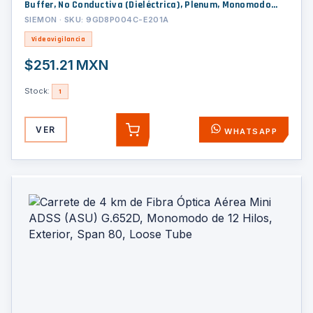
Buffer, No Conductiva (Dieléctrica), Plenum, Monomodo
OS2, 1 Metro (3.28 Pies)
SIEMON · SKU: 9GD8P004C-E201A
Videovigilancia
$251.21 MXN
Stock:
1
VER
WHATSAPP
AGREGAR