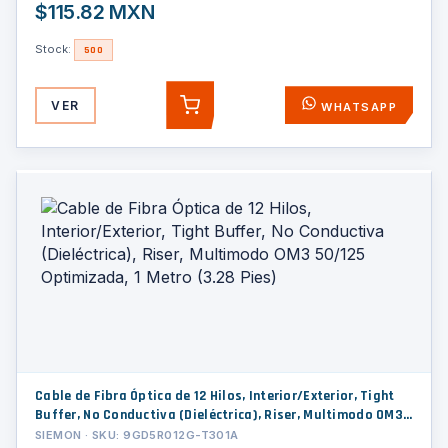
$115.82 MXN
Stock:
500
VER
WHATSAPP
AGREGAR
Cable de Fibra Óptica de 12 Hilos, Interior/Exterior, Tight
Buffer, No Conductiva (Dieléctrica), Riser, Multimodo OM3
50/125 Optimizada, 1 Metro (3.28 Pies)
SIEMON · SKU: 9GD5R012G-T301A