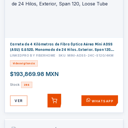
Carrete de 4 Kilómetros de Fibra Óptica Aérea Mini ADSS
(ASU) G.652D, Monomodo de 24 Hilos, Exterior, Span 120,
Loose Tube
LINKEDPRO BY FIBERHOME · SKU: MINI-ADSS-24C-S120/4KM
Videovigilancia
$193,869.98 MXN
Stock:
286
VER
WHATSAPP
AGREGAR