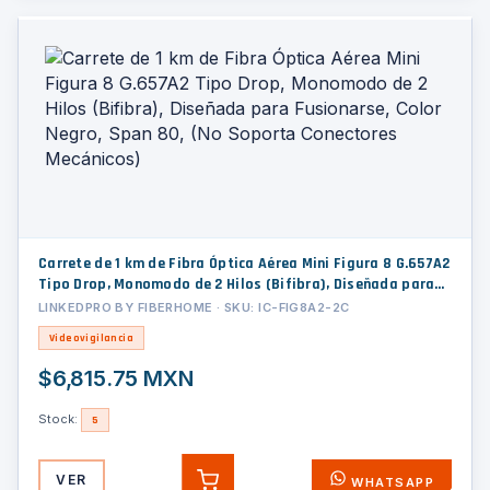
Carrete de 1 km de Fibra Óptica Aérea Mini Figura 8 G.657A2
Tipo Drop, Monomodo de 2 Hilos (Bifibra), Diseñada para
Fusionarse, Color Negro, Span 80, (No Soporta Conectores
LINKEDPRO BY FIBERHOME · SKU: IC-FIG8A2-2C
Mecánicos)
Videovigilancia
$6,815.75 MXN
Stock:
5
VER
WHATSAPP
AGREGAR