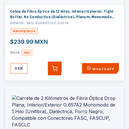
Cable de Fibra Óptica de 12 Hilos, Interior/Exterior, Tight
Buffer, No Conductiva (Dieléctrica), Plenum, Monomodo
OS2, 1 Metro (3.28 Pies)
SIEMON · SKU: 9GD8P012G-E201A
Videovigilancia
$239.99 MXN
Stock:
500
VER
WHATSAPP
AGREGAR