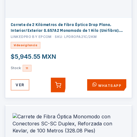
Carrete de 2 Kilómetros de Fibra Óptica Drop Plana,
Interior/Exterior G.657A2 Monomodo de 1 Hilo (Unifibra),
Dieléctrica, Forro Negro, Compatible con Conectores FASC,
LINKEDPRO BY EPCOM · SKU: LPDROPA21C/2KM
FASCUP, FASCLC
Videovigilancia
$5,945.55 MXN
Stock:
11
VER
WHATSAPP
AGREGAR