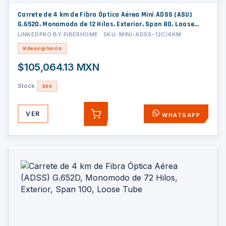
Carrete de 4 km de Fibra Óptica Aérea Mini ADSS (ASU)
G.652D, Monomodo de 12 Hilos, Exterior, Span 80, Loose
Tube
LINKEDPRO BY FIBERHOME · SKU: MINI-ADSS-12C/4KM
Videovigilancia
$105,064.13 MXN
Stock:
500
VER
WHATSAPP
AGREGAR