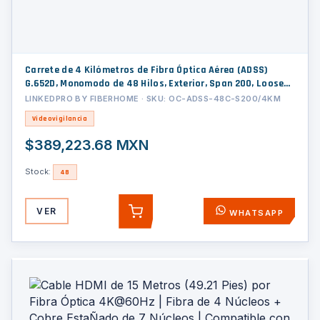
Carrete de 4 Kilómetros de Fibra Óptica Aérea (ADSS)
G.652D, Monomodo de 48 Hilos, Exterior, Span 200, Loose
Tube
LINKEDPRO BY FIBERHOME · SKU: OC-ADSS-48C-S200/4KM
Videovigilancia
$389,223.68 MXN
Stock:
48
VER
WHATSAPP
AGREGAR