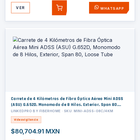
VER
WHATSAPP
AGREGAR
Carrete de 4 Kilómetros de Fibra Óptica Aérea Mini ADSS
(ASU) G.652D, Monomodo de 8 Hilos, Exterior, Span 80,
Loose Tube
LINKEDPRO BY FIBERHOME · SKU: MINI-ADSS-08C/4KM
Videovigilancia
$80,704.91 MXN