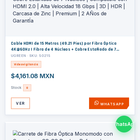
Cable HDMI de 15 Metros (49.21 Pies) por Fibra Óptica
4K@60Hz | Fibra de 4 Núcleos + Cobre EstaÑado de 7
Núcleos | Compatible con HDMI 2.0 | Alta Velocidad 18 Gbps
UGREEN · SKU: 50215
| 3D | HDR | Carcasa de Zinc | Premium | 2 AÑos de GarantÍa
Videovigilancia
$4,161.08 MXN
Stock:
0
VER
WHATSAPP
WhatsApp