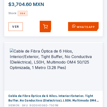
$3,704.60 MXN
Stock:
244
VER
WHATSAPP
AGREGAR
Cable de Fibra Óptica de 6 Hilos, Interior/Exterior, Tight
Buffer, No Conductiva (Dieléctrica), LS0H, Multimodo OM4
50/125 Optimizada, 1 Metro (3.28 Pies)
SIEMON · SKU: 9GD5H006D-T501M