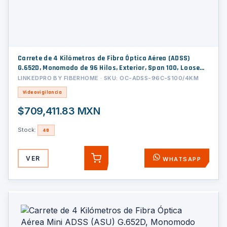
Carrete de 4 Kilómetros de Fibra Óptica Aérea (ADSS)
G.652D, Monomodo de 96 Hilos, Exterior, Span 100, Loose
Tube
LINKEDPRO BY FIBERHOME · SKU: OC-ADSS-96C-S100/4KM
Videovigilancia
$709,411.83 MXN
Stock:
48
VER
WHATSAPP
AGREGAR