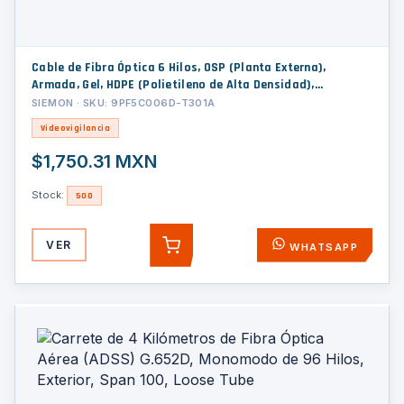
Cable de Fibra Óptica 6 Hilos, OSP (Planta Externa),
Armada, Gel, HDPE (Polietileno de Alta Densidad),
Multimodo OM3 50/125 Optimizada, 1 Metro (3.28 Pies)
SIEMON · SKU: 9PF5C006D-T301A
Videovigilancia
$1,750.31 MXN
Stock:
500
VER
WHATSAPP
AGREGAR