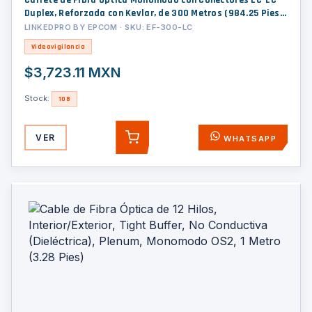
Carrete de Fibra Óptica Monomodo con Conectores LC-LC
Duplex, Reforzada con Kevlar, de 300 Metros (984.25 Pies),
Para Instalaciones Subterráneas por Tubería
LINKEDPRO BY EPCOM · SKU: EF-300-LC
Videovigilancia
$3,723.11 MXN
Stock:
108
VER
WHATSAPP
AGREGAR