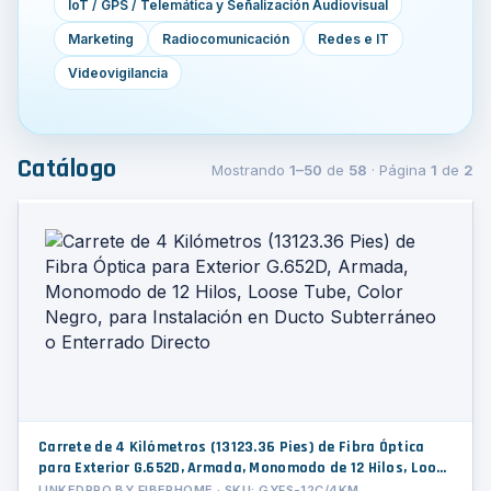
IoT / GPS / Telemática y Señalización Audiovisual
Marketing
Radiocomunicación
Redes e IT
Videovigilancia
Catálogo
Mostrando
1–50
de
58
· Página
1
de
2
Carrete de 4 Kilómetros (13123.36 Pies) de Fibra Óptica
para Exterior G.652D, Armada, Monomodo de 12 Hilos, Loose
Tube, Color Negro, para Instalación en Ducto Subterráneo
LINKEDPRO BY FIBERHOME · SKU: GYFS-12C/4KM