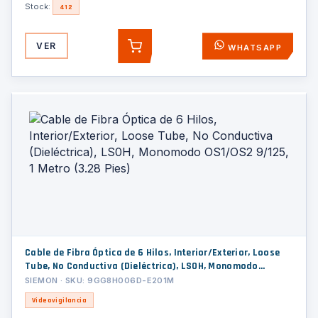
Stock:
412
VER
WHATSAPP
AGREGAR
Cable de Fibra Óptica de 6 Hilos, Interior/Exterior, Loose
Tube, No Conductiva (Dieléctrica), LS0H, Monomodo
OS1/OS2 9/125, 1 Metro (3.28 Pies)
SIEMON · SKU: 9GG8H006D-E201M
Videovigilancia