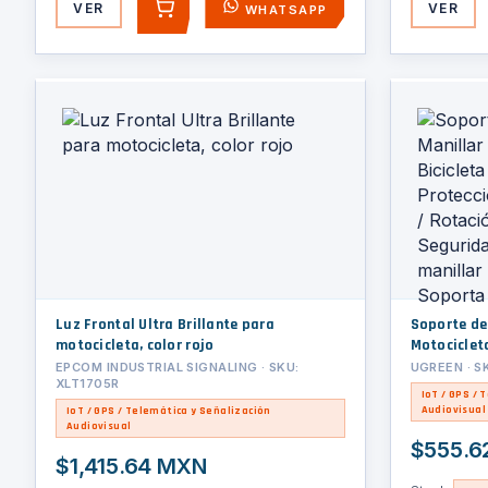
VER
VER
WHATSAPP
AGREGAR
Luz Frontal Ultra Brillante para
Soporte de
motocicleta, color rojo
Motocicleta
Protección 
EPCOM INDUSTRIAL SIGNALING · SKU:
UGREEN · S
XLT1705R
Rotación d
IoT / GPS / 
/ Compatibl
Audiovisual
IoT / GPS / Telemática y Señalización
/ Soporta d
Audiovisual
$555.6
$1,415.64 MXN