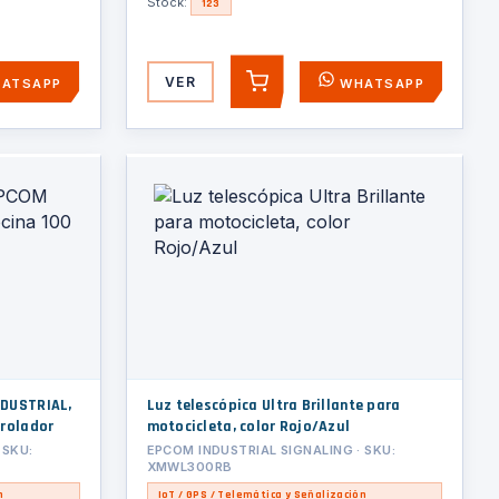
Stock:
123
VER
ATSAPP
WHATSAPP
AGREGAR
NDUSTRIAL,
Luz telescópica Ultra Brillante para
trolador
motocicleta, color Rojo/Azul
 SKU:
EPCOM INDUSTRIAL SIGNALING · SKU:
XMWL300RB
n
IoT / GPS / Telemática y Señalización