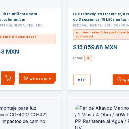
 Ultra Brillante para
Luz telescópica trasera roja c
a, color ambar
de 3 secciones, 15 LEDs en tec
SOLARIS
STRIAL SIGNALING · SKU:
FEDERAL SIGNAL · SKU: CO-400
IoT / GPS / Telemática y Señalizació
Audiovisual
Telemática y Señalización
$15,859.68 MXN
.83 MXN
Stock:
0
WHATSAPP
VER
AGREGAR
WH