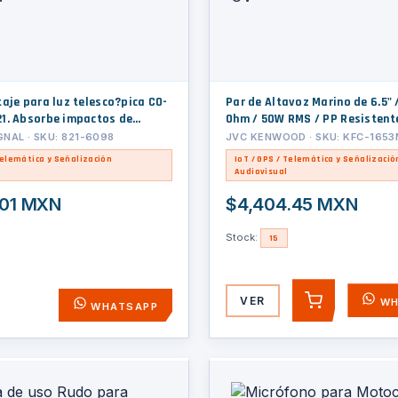
taje para luz telesco?pica CO-
Par de Altavoz Marino de 6.5" /
1. Absorbe impactos de
Ohm / 50W RMS / PP Resistente
gular.
Rejilla UV
GNAL · SKU: 821-6098
JVC KENWOOD · SKU: KFC-165
Telemática y Señalización
IoT / GPS / Telemática y Señalizació
Audiovisual
.01 MXN
$4,404.45 MXN
Stock:
15
VER
WH
AGREGAR
WHATSAPP