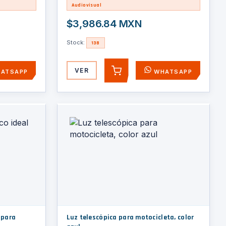
Audiovisual
$3,986.84 MXN
Stock:
138
VER
ATSAPP
WHATSAPP
AGREGAR
 para
Luz telescópica para motocicleta, color