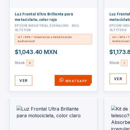
Luz Frontal Ultra Brillante para
Luz Frontal
motocicleta, color rojo
motociclet
EPCOM INDUSTRIAL SIGNALING · SKU:
EPCOM INDU
XLT2115R
XLT1705A
IoT / GPS / Telemática y Señalización
IoT / GPS / 
Audiovisual
Audiovisual
$1,043.40 MXN
$1,173
Stock:
Stock:
0
1
VER
VER
WHATSAPP