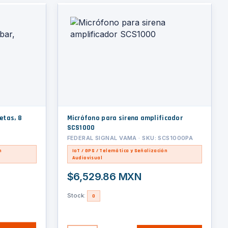
etas, 8
Micrófono para sirena amplificador
SCS1000
FEDERAL SIGNAL VAMA · SKU: SCS1000PA
n
IoT / GPS / Telemática y Señalización
Audiovisual
$6,529.86 MXN
Stock:
0