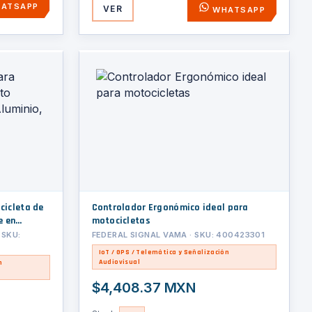
ATSAPP
VER
WHATSAPP
cicleta de
Controlador Ergonómico ideal para
e en
motocicletas
a
 SKU:
FEDERAL SIGNAL VAMA · SKU: 400423301
IoT / GPS / Telemática y Señalización
Audiovisual
n
$4,408.37 MXN