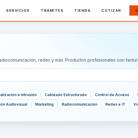
SERVICIOS
TRÁMITES
TIENDA
COTIZAR
C
adiocomunicación, redes y más. Productos profesionales con factur
tización e Intrusión
Cableado Estructurado
Control de Acceso
ión Audiovisual
Marketing
Radiocomunicación
Redes e IT
Vi