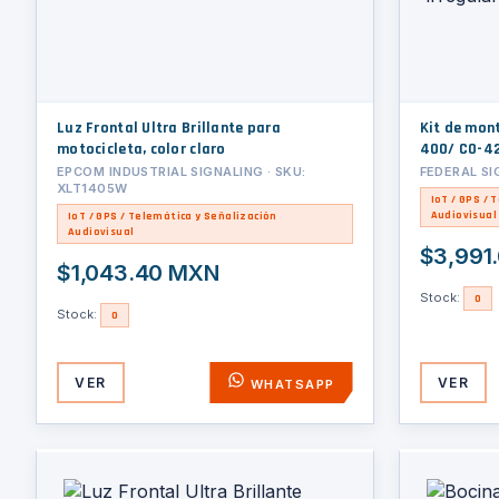
Luz Frontal Ultra Brillante para
Kit de mon
motocicleta, color claro
400/ CO-42
camino irre
EPCOM INDUSTRIAL SIGNALING · SKU:
FEDERAL SI
XLT1405W
IoT / GPS / 
Audiovisual
IoT / GPS / Telemática y Señalización
Audiovisual
$3,991
$1,043.40 MXN
Stock:
0
Stock:
0
VER
VER
WHATSAPP