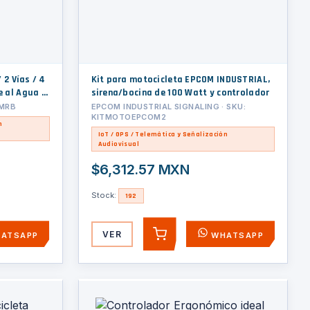
 2 Vías / 4
Kit para motocicleta EPCOM INDUSTRIAL,
 al Agua /
sirena/bocina de 100 Watt y controlador
3MRB
EPCOM INDUSTRIAL SIGNALING · SKU:
KITMOTOEPCOM2
n
IoT / GPS / Telemática y Señalización
Audiovisual
$6,312.57 MXN
Stock:
192
VER
ATSAPP
WHATSAPP
AGREGAR