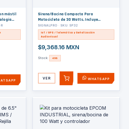
on mástil
Sirena/Bocina Compacta Para
nología
Motocicleta de 30 Watts, Incluye
Controlador y Microfono
-R
SIGNALPRO · SKU: SP32
n
IoT / GPS / Telemática y Señalización
Audiovisual
$9,368.16 MXN
Stock:
496
VER
WHATSAPP
AGREGAR
ATSAPP