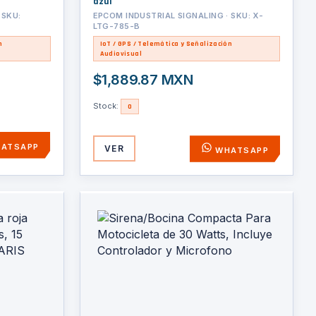
azul
 SKU:
EPCOM INDUSTRIAL SIGNALING · SKU: X-
LTG-785-B
n
IoT / GPS / Telemática y Señalización
Audiovisual
$1,889.87 MXN
Stock:
0
ATSAPP
VER
WHATSAPP