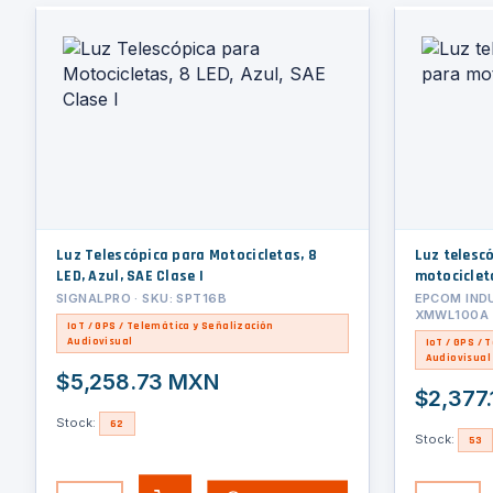
Luz Telescópica para Motocicletas, 8
Luz telescó
LED, Azul, SAE Clase I
motociclet
SIGNALPRO · SKU: SPT16B
EPCOM INDU
XMWL100A
IoT / GPS / Telemática y Señalización
Audiovisual
IoT / GPS / 
Audiovisual
$5,258.73 MXN
$2,377
Stock:
62
Stock:
53