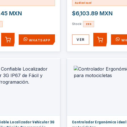
Audiovisual
.45 MXN
$6,103.89 MXN
Stock:
299
VER
WHATSAPP
WH
AGREGAR
AGREGAR
iable Localizador Vehicular 3G
Controlador Ergonómico ideal