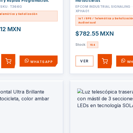
cil y Rápida Programación.
motocicletas
 SKU: T366G
EPCOM INDUSTRIAL SIGNALING ·
XPHA01
Telemática y Señalización
IoT / GPS / Telemática y Señalizació
Audiovisual
.12 MXN
$782.55 MXN
Stock:
154
VER
WHATSAPP
WH
AGREGAR
AGREGAR