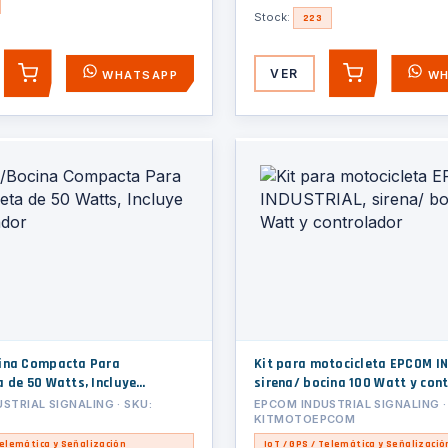
Stock:
223
VER
WHATSAPP
WH
AGREGAR
AGREGAR
ina Compacta Para
Kit para motocicleta EPCOM I
 de 50 Watts, Incluye
sirena/ bocina 100 Watt y con
r
STRIAL SIGNALING · SKU:
EPCOM INDUSTRIAL SIGNALING ·
KITMOTOEPCOM
Telemática y Señalización
IoT / GPS / Telemática y Señalizació