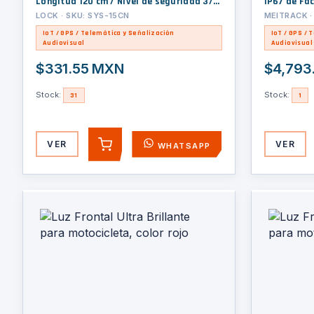
Longitud 120 cm / Nivel de seguridad 3/
IP67 de Fá
Discos Programables.
LOCK · SKU: SYS-15CN
MEITRACK ·
IoT / GPS / Telemática y Señalización
IoT / GPS / 
Audiovisual
Audiovisual
$331.55 MXN
$4,793
Stock:
Stock:
31
1
VER
VER
WHATSAPP
AGREGAR