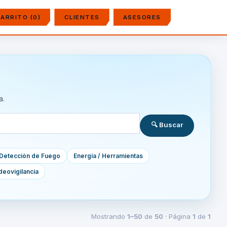
ARRITO (0)
CLIENTES
ASESORES
a.
🔍 Buscar
Detección de Fuego
Energía / Herramientas
deovigilancia
Mostrando
1–50
de
50
· Página
1
de
1