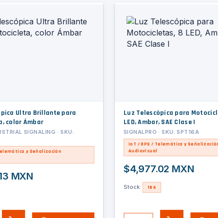
pica Ultra Brillante para
Luz Telescópica para Motocicl
a, color Ámbar
LED, Ambar, SAE Clase I
STRIAL SIGNALING · SKU:
SIGNALPRO · SKU: SPT16A
IoT / GPS / Telemática y Señalizació
Audiovisual
Telemática y Señalización
$4,977.02 MXN
.13 MXN
Stock:
184