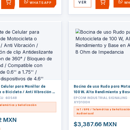
VER
WHATSAPP
WH
AGREGAR
AGREGAR
 Celular para Manillar de
Bocina de uso Rudo para Moto
 o Bicicleta / Anti Vibración /
100 W, Alto Rendimiento y Bas
de clip Antideslizante /
Aluminio, 8 Ohm de Impedanci
KU: 60548
EPCOM INDUSTRIAL SIGNALING ·
XYD100H
e 360° / Bloqueo de Seguridad
Telemática y Señalización
e con manillar de 0.6'' a 1.75''
IoT / GPS / Telemática y Señalizació
ispositivos de 4.6''
Audiovisual
2 MXN
$3,387.66 MXN