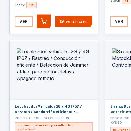
Stock:
74
Stock:
116
VER
VER
WHATSAPP
AGREGAR
Localizador Vehicular 2G y 4G IP67 /
Sirena/Boc
Rastreo / Conducción eficiente /
Motocicleta
Deteccion de Jammer / Ideal para
Controlado
RUPTELA · SKU: TRACE-5-PLUS
EPCOM INDU
XYD50
motocicletas / Apagado remoto
IoT / GPS / Telemática y Señalización
Audiovisual
IoT / GPS / 