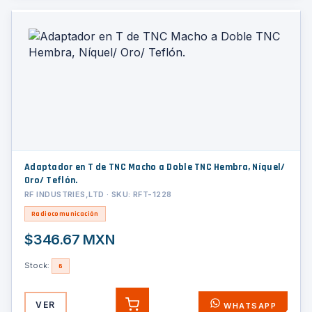
Adaptador en T de TNC Macho a Doble TNC Hembra, Níquel/
Oro/ Teflón.
RF INDUSTRIES,LTD · SKU: RFT-1228
Radiocomunicación
$346.67 MXN
Stock:
6
VER
WHATSAPP
AGREGAR