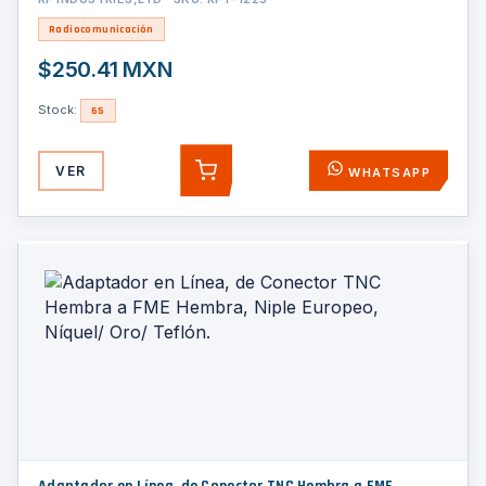
Radiocomunicación
$250.41 MXN
Stock:
65
VER
WHATSAPP
AGREGAR