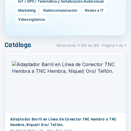
IoT / GPS / Telemática y Señalización Audiovisual
Marketing
Radiocomunicación
Redes e IT
Videovigilancia
Catálogo
Mostrando
1–20
de
20
· Página
1
de
1
Adaptador Barril en Línea de Conector TNC Hembra a TNC
Hembra, Níquel/ Oro/ Teflón.
RF INDUSTRIES,LTD · SKU: RFT-1225