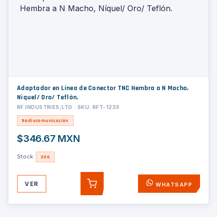
Adaptador en Línea de Conector TNC Hembra a N Macho,
Níquel/ Oro/ Teflón.
RF INDUSTRIES,LTD · SKU: RFT-1233
Radiocomunicación
$346.67 MXN
Stock:
206
VER
WHATSAPP
AGREGAR