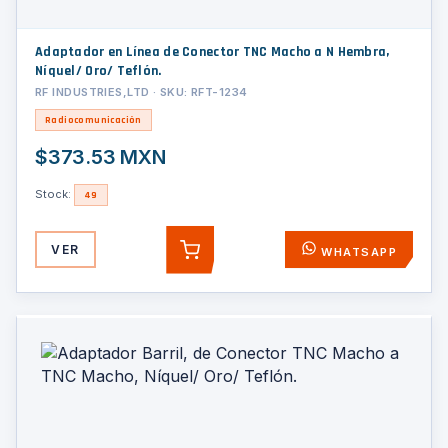
Adaptador en Línea de Conector TNC Macho a N Hembra,
Níquel/ Oro/ Teflón.
RF INDUSTRIES,LTD · SKU: RFT-1234
Radiocomunicación
$373.53 MXN
Stock:
49
VER
WHATSAPP
AGREGAR