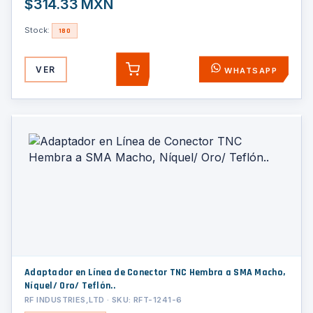
$314.33 MXN
Stock:
180
VER
WHATSAPP
AGREGAR
Adaptador en Línea de Conector TNC Hembra a SMA Macho,
Níquel/ Oro/ Teflón..
RF INDUSTRIES,LTD · SKU: RFT-1241-6