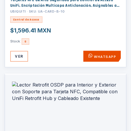
Tarjetas NFC de Alta Seguridad para Control de Acceso
UniFi, Encriptación Multicapa Anticlonación, Asignables a
Usuarios y Visitantes, Paquete con 10 Piezas
UBIQUITI · SKU: UA-CARD-B-10
Control de Acceso
$1,596.41 MXN
Stock:
0
VER
WHATSAPP