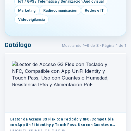
IoT / GPS / Telemática y Señalización Audiovisual
Marketing
Radiocomunicación
Redes e IT
Videovigilancia
Catálogo
Mostrando
1–8
de
8
· Página
1
de
1
Lector de Acceso G3 Flex con Teclado y NFC, Compatible
con App UniFi Identity y Touch Pass, Uso con Guantes o
Humedad, Resistencia IP55 y Alimentación PoE
UBIQUITI · SKU: UA-G3-FLEX-W