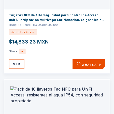
Tarjetas NFC de Alta Seguridad para Control de Acceso
UniFi, Encriptación Multicapa Anticlonación, Asignables a
Usuarios y Visitantes, Paquete con 100 Piezas
UBIQUITI · SKU: UA-CARD-B-100
Control de Acceso
$14,833.23 MXN
Stock:
0
VER
WHATSAPP