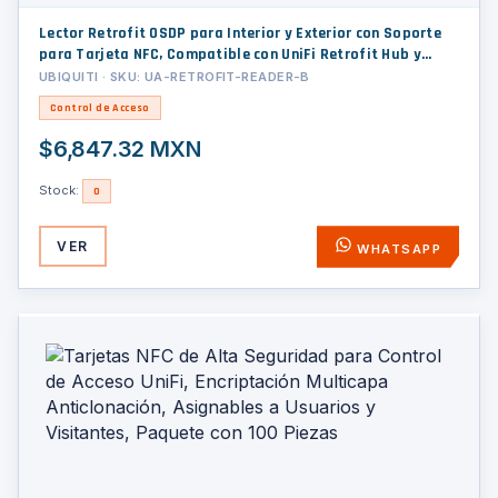
Lector Retrofit OSDP para Interior y Exterior con Soporte
para Tarjeta NFC, Compatible con UniFi Retrofit Hub y
Cableado Existente
UBIQUITI · SKU: UA-RETROFIT-READER-B
Control de Acceso
$6,847.32 MXN
Stock:
0
VER
WHATSAPP