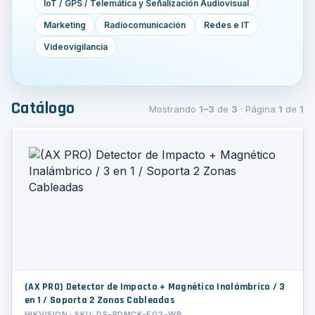
IoT / GPS / Telemática y Señalización Audiovisual
Marketing
Radiocomunicación
Redes e IT
Videovigilancia
Catálogo
Mostrando
1–3
de
3
· Página
1
de
1
(AX PRO) Detector de Impacto + Magnético Inalámbrico / 3
en 1 / Soporta 2 Zonas Cableadas
HIKVISION · SKU: DS-PDMCK-EG2-WB