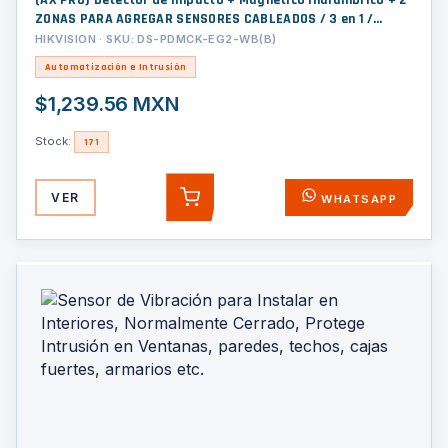
(AX PRO) Detector de Impacto + Magnético Inalámbrico + 2
ZONAS PARA AGREGAR SENSORES CABLEADOS / 3 en 1 /
Soporta 2 Zonas Cableadas
HIKVISION · SKU: DS-PDMCK-EG2-WB(B)
Automatización e Intrusión
$1,239.56 MXN
Stock:
171
VER
WHATSAPP
AGREGAR