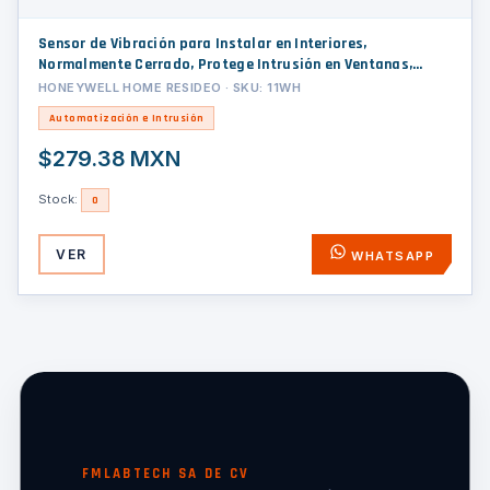
Sensor de Vibración para Instalar en Interiores,
Normalmente Cerrado, Protege Intrusión en Ventanas,
paredes, techos, cajas fuertes, armarios etc.
HONEYWELL HOME RESIDEO · SKU: 11WH
Automatización e Intrusión
$279.38 MXN
Stock:
0
VER
WHATSAPP
FMLABTECH SA DE CV