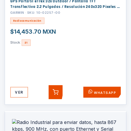
GPS Portátil eTrex 32x Outdoor / Pantalla TFT
Transflectiva 2.2 Pulgadas / Resolución 240x320 Pixeles /
Brújula 3 Ejes / Altímetro Barométrico / GPS + GLONASS / 8
GARMIN · SKU: 10-02257-00
GB Memoria / IPX7 / Compatible ANT+
Radiocomunicación
$14,453.70 MXN
Stock:
21
VER
WHATSAPP
AGREGAR