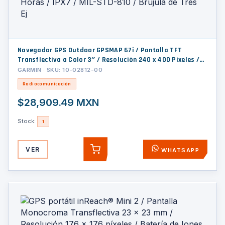
Navegador GPS Outdoor GPSMAP 67i / Pantalla TFT
Transflectiva a Color 3″ / Resolución 240 x 400 Píxeles /
Batería Recargable de Ión-Litio / Autonomía Hasta 840
GARMIN · SKU: 10-02812-00
Horas / IPX7 / MIL-STD-810 / Brújula de Tres Ej
Radiocomunicación
$28,909.49 MXN
Stock:
1
VER
WHATSAPP
AGREGAR