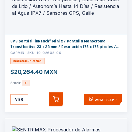
GPS portátil inReach® Mini 2 / Pantalla Monocroma
Transflectiva 23 x 23 mm / Resolución 176 x 176 píxeles /
Batería de Iones de Litio / Autonomía Hasta 14 Días /
GARMIN · SKU: 10-02602-00
Resistencia al Agua IPX7 / Sensores GPS, Galile
Radiocomunicación
$20,264.40 MXN
Stock:
2
VER
WHATSAPP
AGREGAR