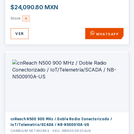
$24,090.80 MXN
Stock:
0
VER
WHATSAPP
cnReach N500 900 MHz / Doble Radio Conectorizado /
IoT/Telemetría/SCADA / NB-N500910A-US
CAMBIUM NETWORKS · SKU: NBN500920AUS