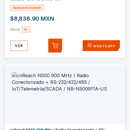
1000 Waypoints / 100 Tracks / Flotante / Calendario de
Radiocomunicación
Caza y
$8,838.90 MXN
Stock:
51
VER
WHATSAPP
AGREGAR