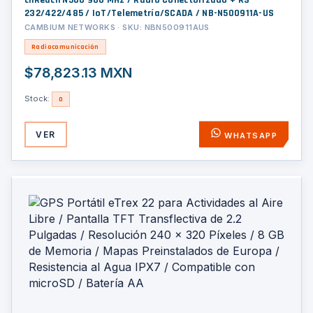
cnReach N500 900 MHz / Radio Conectorizado + RS-
232/422/485 / IoT/Telemetría/SCADA / NB-N500911A-US
CAMBIUM NETWORKS · SKU: NBN500911AUS
Radiocomunicación
$78,823.13 MXN
Stock:
0
VER
WHATSAPP