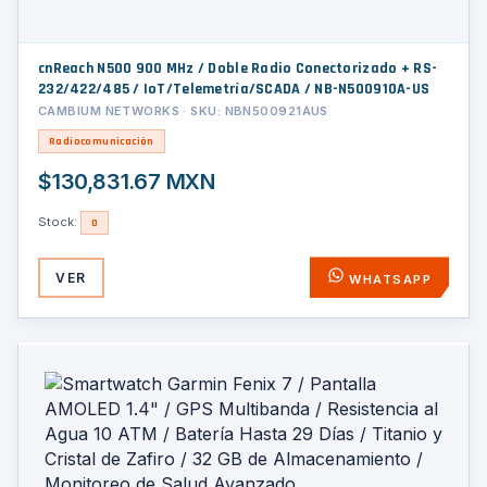
cnReach N500 900 MHz / Doble Radio Conectorizado + RS-
232/422/485 / IoT/Telemetría/SCADA / NB-N500910A-US
CAMBIUM NETWORKS · SKU: NBN500921AUS
Radiocomunicación
$130,831.67 MXN
Stock:
0
VER
WHATSAPP