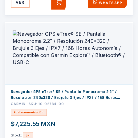
VER
WHATSAPP
AGREGAR
Navegador GPS eTrex® SE / Pantalla Monocroma 2.2″ /
Resolución 240x320 / Brújula 3 Ejes / IPX7 / 168 Horas
Autonomía / Compatible con Garmin Explore™ / Bluetooth®
GARMIN · SKU: 10-02734-00
/ USB-C
Radiocomunicación
$7,225.55 MXN
Stock:
34