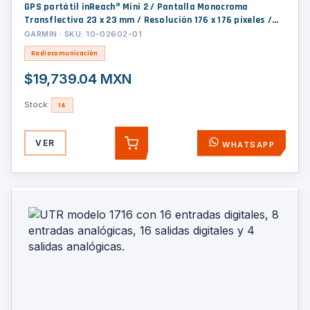
GPS portátil inReach® Mini 2 / Pantalla Monocroma
Transflectiva 23 x 23 mm / Resolución 176 x 176 píxeles /
Batería Recargable de Iones de Litio / Autonomía Hasta 14
GARMIN · SKU: 10-02602-01
Días / Resistencia al Agua IPX7 / Conectivi
Radiocomunicación
$19,739.04 MXN
Stock:
14
VER
WHATSAPP
AGREGAR