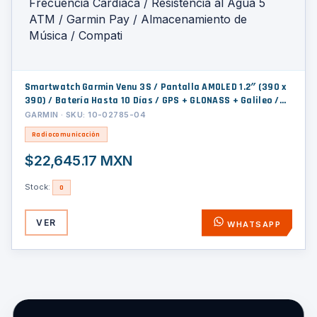
Smartwatch Garmin Venu 3S / Pantalla AMOLED 1.2″ (390 x
390) / Batería Hasta 10 Días / GPS + GLONASS + Galileo /
Monitor de Frecuencia Cardíaca / Resistencia al Agua 5
GARMIN · SKU: 10-02785-04
ATM / Garmin Pay / Almacenamiento de Música / Compati
Radiocomunicación
$22,645.17 MXN
Stock:
0
VER
WHATSAPP