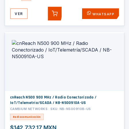
VER
WHATSAPP
AGREGAR
cnReach N500 900 MHz / Radio Conectorizado /
IoT/Telemetría/SCADA / NB-N500910A-US
CAMBIUM NETWORKS · SKU: NB-N500910B-US
Radiocomunicación
$142,732.17 MXN