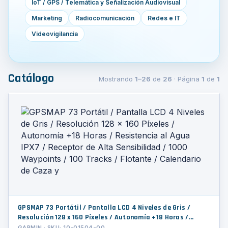
IoT / GPS / Telemática y Señalización Audiovisual
Marketing
Radiocomunicación
Redes e IT
Videovigilancia
Catálogo
Mostrando
1–26
de
26
· Página
1
de
1
GPSMAP 73 Portátil / Pantalla LCD 4 Niveles de Gris /
Resolución 128 x 160 Píxeles / Autonomía +18 Horas /
Resistencia al Agua IPX7 / Receptor de Alta Sensibilidad /
GARMIN · SKU: 10-01504-00