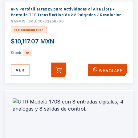
GPS Portátil eTrex 22 para Actividades al Aire Libre /
Pantalla TFT Transflectiva de 2.2 Pulgadas / Resolución
240 x 320 Píxeles / 8 GB de Memoria / Mapas Preinstalados
GARMIN · SKU: 10-02256-00
de Europa / Resistencia al Agua IPX7 / Compatible con
Radiocomunicación
microSD / Batería AA
$10,117.07 MXN
Stock:
12
VER
WHATSAPP
AGREGAR