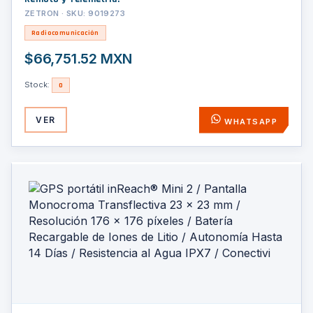
ZETRON · SKU: 9019273
Radiocomunicación
$66,751.52 MXN
Stock:
0
VER
WHATSAPP