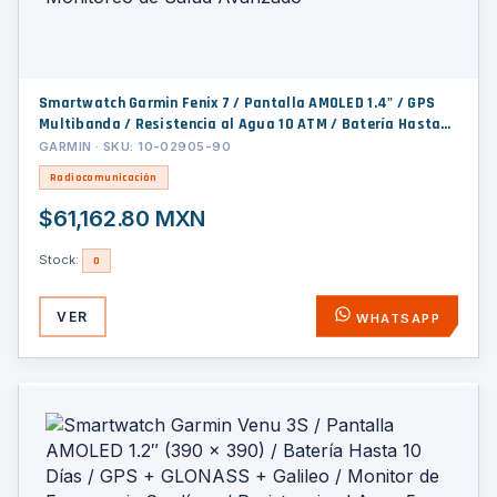
Smartwatch Garmin Fenix 7 / Pantalla AMOLED 1.4" / GPS
Multibanda / Resistencia al Agua 10 ATM / Batería Hasta
29 Días / Titanio y Cristal de Zafiro / 32 GB de
GARMIN · SKU: 10-02905-90
Almacenamiento / Monitoreo de Salud Avanzado
Radiocomunicación
$61,162.80 MXN
Stock:
0
VER
WHATSAPP