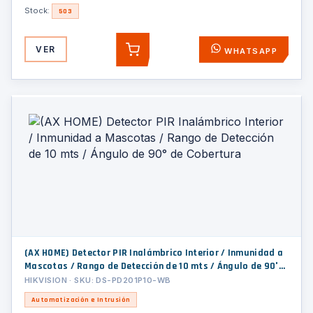
Stock:
503
VER
WHATSAPP
AGREGAR
(AX HOME) Detector PIR Inalámbrico Interior / Inmunidad a
Mascotas / Rango de Detección de 10 mts / Ángulo de 90°
de Cobertura
HIKVISION · SKU: DS-PD201P10-WB
Automatización e Intrusión