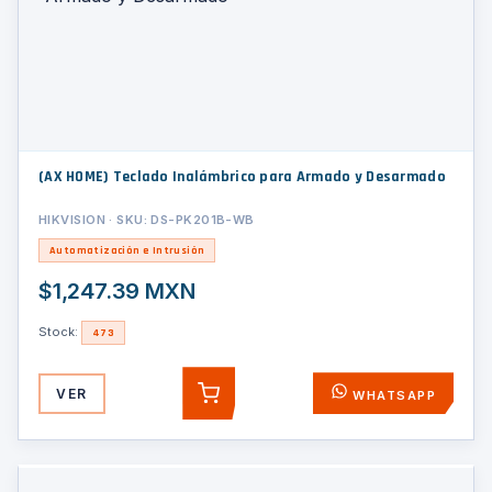
(AX HOME) Teclado Inalámbrico para Armado y Desarmado
HIKVISION · SKU: DS-PK201B-WB
Automatización e Intrusión
$1,247.39 MXN
Stock:
473
VER
WHATSAPP
AGREGAR