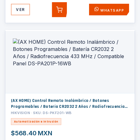
VER
WHATSAPP
AGREGAR
(AX HOME) Control Remoto Inalámbrico / Botones
Programables / Batería CR2032 2 Años / Radiofrecuencia
433 MHz / Compatible Panel DS-PA201P-16WB
HIKVISION · SKU: DS-PKF201-WB
Automatización e Intrusión
$568.40 MXN