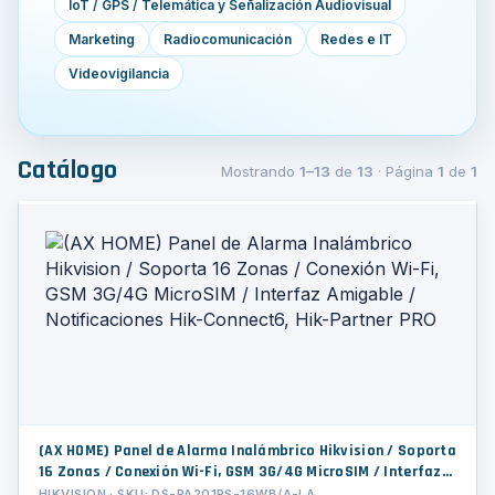
IoT / GPS / Telemática y Señalización Audiovisual
Marketing
Radiocomunicación
Redes e IT
Videovigilancia
Catálogo
Mostrando
1–13
de
13
· Página
1
de
1
(AX HOME) Panel de Alarma Inalámbrico Hikvision / Soporta
16 Zonas / Conexión Wi-Fi, GSM 3G/4G MicroSIM / Interfaz
Amigable / Notificaciones Hik-Connect6, Hik-Partner PRO
HIKVISION · SKU: DS-PA201PS-16WB/A-LA