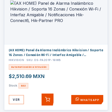
(AX HOME) Panel de Alarma Inalámbrico Hikvision / Soporta
16 Zonas / Conexión Wi-Fi / Interfaz Amigable /
Notificaciones Hik-Connect6, Hik-Partner PRO
HIKVISION · SKU: DS-PA201P-16WB
Automatización e Intrusión
$2,510.69 MXN
Stock:
502
VER
WHATSAPP
AGREGAR