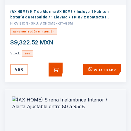
(AX HOME) KIT de Alarma AX HOME / Incluye: 1 Hub con
batería de respaldo / 1 Llavero / 1 PIR / 2 Contactos
Magnéticos / 1 Sirena / Wi-Fi / 3G/4G / Compatible con Hik-
HIKVISION · SKU: AXHOME-KIT-GSM
Connect P2P y Hik-Partner PRO
Automatización e Intrusión
$9,322.52 MXN
Stock:
500
VER
WHATSAPP
AGREGAR