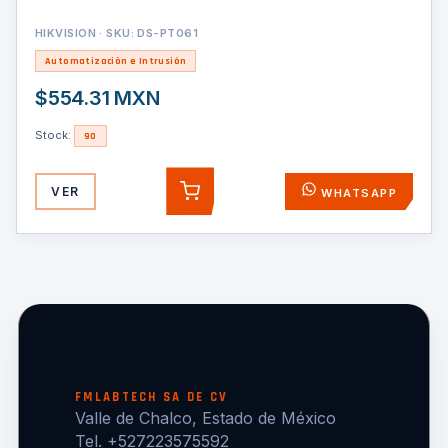
HIKVISION · SKU: DS-PT061
Automatización e Intrusión
$554.31 MXN
Stock:
90
VER
WHATSAPP
AGREGAR
FMLABTECH SA DE CV
Valle de Chalco, Estado de México
Tel. +527223575592