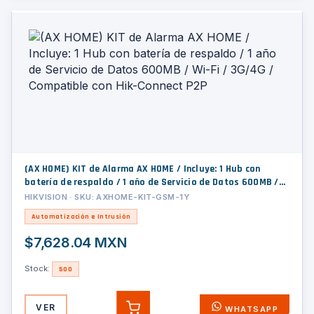
(AX HOME) KIT de Alarma AX HOME / Incluye: 1 Hub con
batería de respaldo / 1 año de Servicio de Datos 600MB /
Wi-Fi / 3G/4G / Compatible con Hik-Connect P2P
HIKVISION · SKU: AXHOME-KIT-GSM-1Y
Automatización e Intrusión
$7,628.04 MXN
Stock:
500
VER
WHATSAPP
AGREGAR