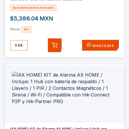
Automatización e Intrusión
$5,386.04 MXN
Stock:
511
VER
WHATSAPP
AGREGAR