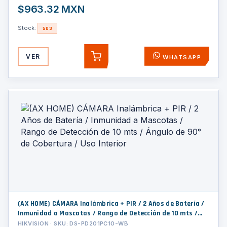
$963.32 MXN
Stock:
503
VER
WHATSAPP
AGREGAR
(AX HOME) CÁMARA Inalámbrica + PIR / 2 Años de Batería /
Inmunidad a Mascotas / Rango de Detección de 10 mts /
Ángulo de 90° de Cobertura / Uso Interior
HIKVISION · SKU: DS-PD201PC10-WB