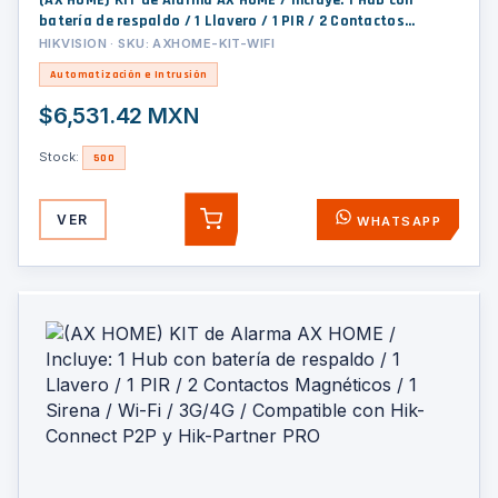
(AX HOME) KIT de Alarma AX HOME / Incluye: 1 Hub con
batería de respaldo / 1 Llavero / 1 PIR / 2 Contactos
Magnéticos / 1 Sirena / Wi-Fi / Compatible con Hik-Connect
HIKVISION · SKU: AXHOME-KIT-WIFI
P2P y Hik-Partner PRO
Automatización e Intrusión
$6,531.42 MXN
Stock:
500
VER
WHATSAPP
AGREGAR