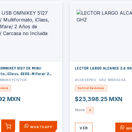
LECTOR LARGO ALCANCE 2.4 G
o, iClass, SEOS, Mifare/ 2
rantia/ Carcasa no Incluida
 OMNIKEY5127CK
ACCESSPRO · SKU: MR3004A
Acceso
Control de Acceso
.92 MXN
$23,398.25 MXN
Stock:
0
WHATSAPP
VER
AGREGAR
WH