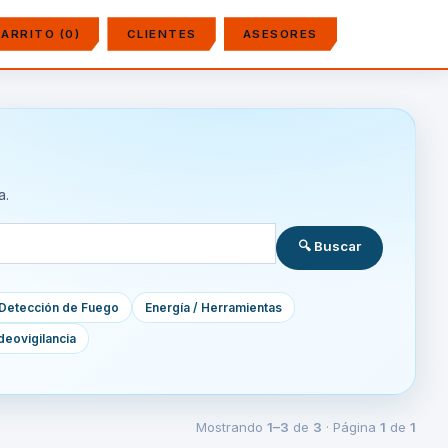
ARRITO (0)
CLIENTES
ASESORES
a.
🔍 Buscar
Detección de Fuego
Energía / Herramientas
deovigilancia
Mostrando
1–3
de
3
· Página
1
de
1