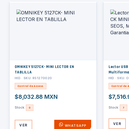
OMNIKEY 5127CK- MINI LECTOR EN
Lector USB OMNIKEY 5127 CK MINI/
TABLILLA
Multiformat
Años de Ga
HID · SKU: R51270020
HID · SKU:
Control de Acceso
Control de 
$8,032.88 MXN
$7,516
Stock:
Stock:
0
7
VER
VER
WHATSAPP