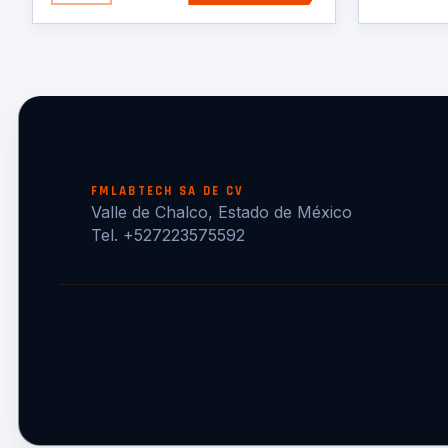
FMLABTECH SA DE CV
Valle de Chalco, Estado de México
Tel. +527223575592