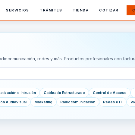
SERVICIOS
TRÁMITES
TIENDA
COTIZAR
C
adiocomunicación, redes y más. Productos profesionales con factur
tización e Intrusión
Cableado Estructurado
Control de Acceso
ión Audiovisual
Marketing
Radiocomunicación
Redes e IT
Vi