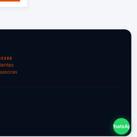
CCESO
lientes
sesores
WhatsApp