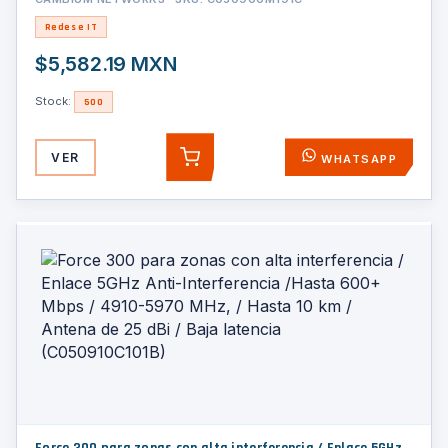
Redes e IT
$5,582.19 MXN
Stock:
500
VER
WHATSAPP
AGREGAR