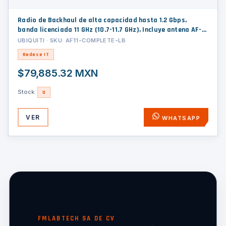
Radio de Backhaul de alta capacidad hasta 1.2 Gbps,
banda licenciada 11 GHz (10.7-11.7 GHz), Incluye antena AF-
11G35 y un duplexer banda baja AF-11-DUP-L
UBIQUITI · SKU: AF11-COMPLETE-LB
Redes e IT
$79,885.32 MXN
Stock:
0
VER
WHATSAPP
FMLABTECH SA DE CV