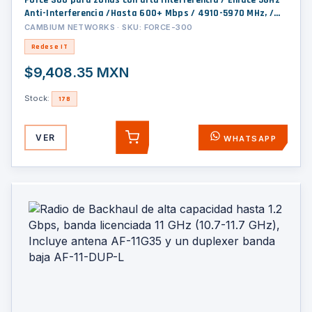
Force 300 para zonas con alta interferencia / Enlace 5GHz
Anti-Interferencia /Hasta 600+ Mbps / 4910-5970 MHz, /
Hasta 10 km / Antena de 25 dBi / Baja latencia
CAMBIUM NETWORKS · SKU: FORCE-300
(C050910C101B)
Redes e IT
$9,408.35 MXN
Stock:
178
VER
WHATSAPP
AGREGAR