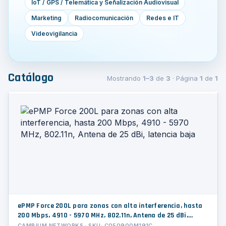
IoT / GPS / Telemática y Señalización Audiovisual
Marketing
Radiocomunicación
Redes e IT
Videovigilancia
Catálogo
Mostrando
1–3
de
3
· Página
1
de
1
ePMP Force 200L para zonas con alta interferencia, hasta
200 Mbps, 4910 - 5970 MHz, 802.11n, Antena de 25 dBi,
latencia baja
CAMBIUM NETWORKS · SKU: C050900M191C