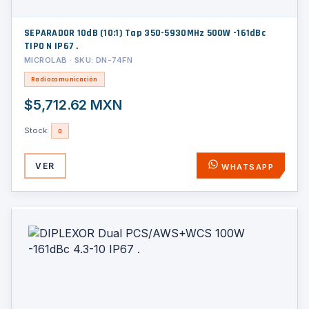
SEPARADOR 10dB (10:1) Tap 350-5930MHz 500W -161dBc
TIPO N IP67 .
MICROLAB · SKU: DN-74FN
Radiocomunicación
$5,712.62 MXN
Stock:
0
VER
WHATSAPP