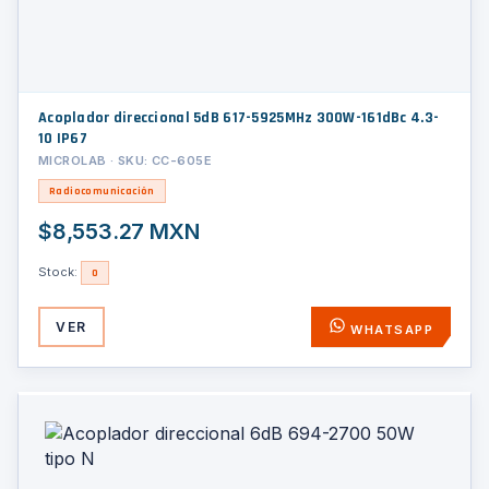
Acoplador direccional 5dB 617-5925MHz 300W-161dBc 4.3-
10 IP67
MICROLAB · SKU: CC-605E
Radiocomunicación
$8,553.27 MXN
Stock:
0
VER
WHATSAPP