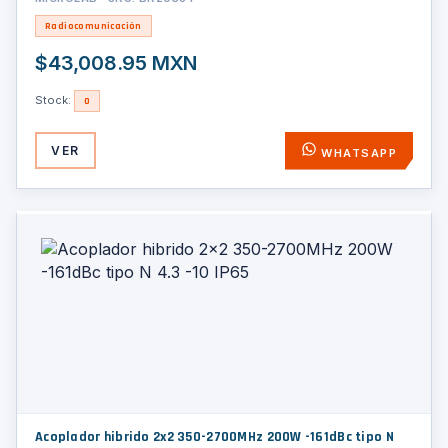
Radiocomunicación
$43,008.95 MXN
Stock:
0
VER
WHATSAPP
Acoplador hibrido 2x2 350-2700MHz 200W -161dBc tipo N