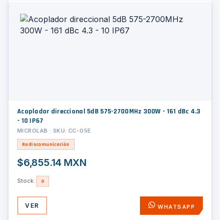
Acoplador direccional 5dB 575-2700MHz 300W - 161 dBc 4.3
- 10 IP67
MICROLAB · SKU: CC-05E
Radiocomunicación
$6,855.14 MXN
Stock:
0
VER
WHATSAPP