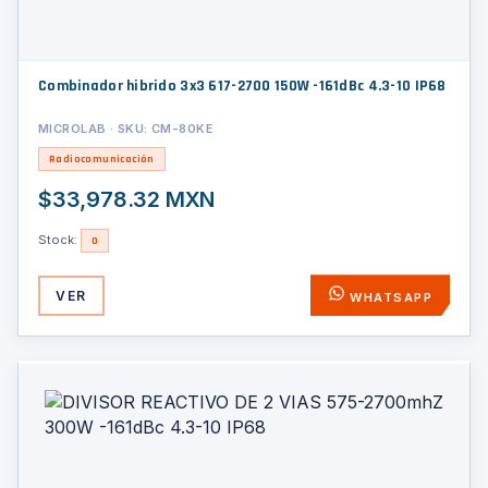
Combinador hibrido 3x3 617-2700 150W -161dBc 4.3-10 IP68
MICROLAB · SKU: CM-80KE
Radiocomunicación
$33,978.32 MXN
Stock:
0
VER
WHATSAPP