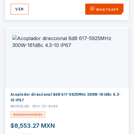
VER
WHATSAPP
Acoplador direccional 8dB 617-5925MHz 300W-161dBc 4.3-
10 IP67
MICROLAB · SKU: CC-608E
Radiocomunicación
$8,553.27 MXN