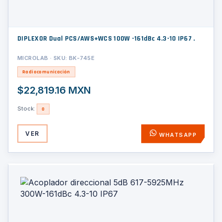
DIPLEXOR Dual PCS/AWS+WCS 100W -161dBc 4.3-10 IP67 .
MICROLAB · SKU: BK-745E
Radiocomunicación
$22,819.16 MXN
Stock:
0
VER
WHATSAPP