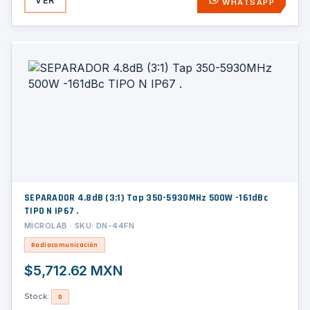
VER
WHATSAPP
SEPARADOR 4.8dB (3:1) Tap 350-5930MHz 500W -161dBc
TIPO N IP67 .
MICROLAB · SKU: DN-44FN
Radiocomunicación
$5,712.62 MXN
Stock:
0