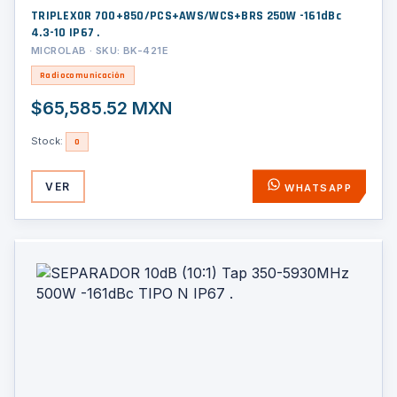
TRIPLEXOR 700+850/PCS+AWS/WCS+BRS 250W -161dBc
4.3-10 IP67 .
MICROLAB · SKU: BK-421E
Radiocomunicación
$65,585.52 MXN
Stock:
0
VER
WHATSAPP