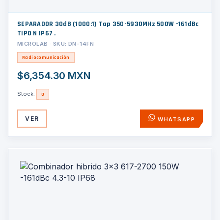
SEPARADOR 30dB (1000:1) Tap 350-5930MHz 500W -161dBc
TIPO N IP67 .
MICROLAB · SKU: DN-14FN
Radiocomunicación
$6,354.30 MXN
Stock:
0
VER
WHATSAPP