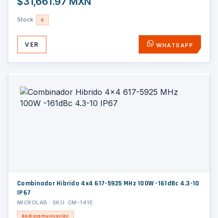
$31,661.97 MXN
Stock:
0
VER
WHATSAPP
Combinador Hibrido 4x4 617-5925 MHz 100W -161dBc 4.3-10
IP67
MICROLAB · SKU: CM-141E
Radiocomunicación