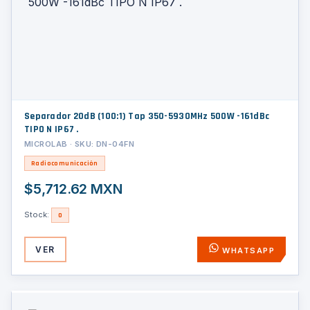
Separador 20dB (100:1) Tap 350-5930MHz 500W -161dBc
TIPO N IP67 .
MICROLAB · SKU: DN-04FN
Radiocomunicación
$5,712.62 MXN
Stock:
0
VER
WHATSAPP