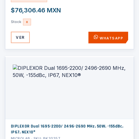
$76,306.46 MXN
Stock:
0
VER
WHATSAPP
DIPLEXOR Dual 1695-2200/ 2496-2690 MHz, 50W, -155dBc,
IP67, NEX10®
MICROLAB · SKU: BK2035T