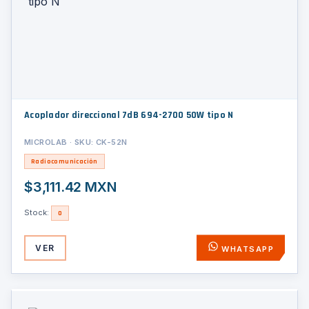
Acoplador direccional 7dB 694-2700 50W tipo N
MICROLAB · SKU: CK-52N
Radiocomunicación
$3,111.42 MXN
Stock:
0
VER
WHATSAPP