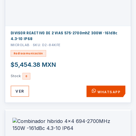
DIVISOR REACTIVO DE 2 VIAS 575-2700mhZ 300W -161dBc
4.3-10 IP68
MICROLAB · SKU: D2-84KFE
Radiocomunicación
$5,454.38 MXN
Stock:
0
VER
WHATSAPP