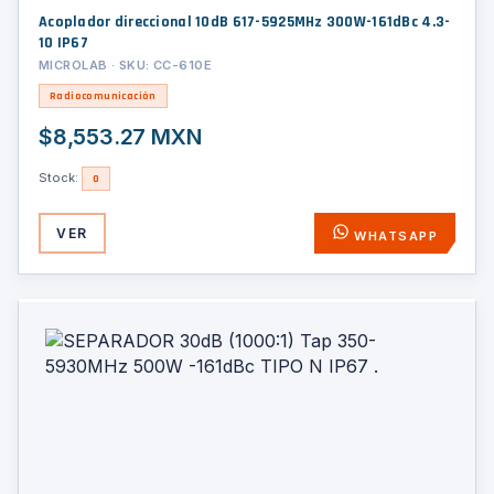
Acoplador direccional 10dB 617-5925MHz 300W-161dBc 4.3-
10 IP67
MICROLAB · SKU: CC-610E
Radiocomunicación
$8,553.27 MXN
Stock:
0
VER
WHATSAPP