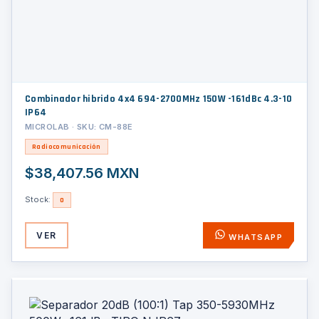
Combinador hibrido 4x4 694-2700MHz 150W -161dBc 4.3-10
IP64
MICROLAB · SKU: CM-88E
Radiocomunicación
$38,407.56 MXN
Stock:
0
VER
WHATSAPP