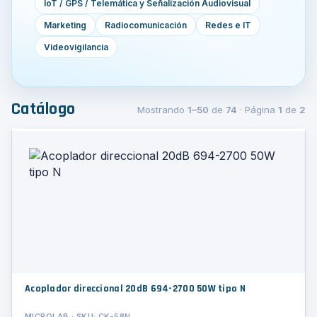
IoT / GPS / Telemática y Señalización Audiovisual
Marketing
Radiocomunicación
Redes e IT
Videovigilancia
Catálogo
Mostrando
1–50
de
74
· Página
1
de
2
Acoplador direccional 20dB 694-2700 50W tipo N
MICROLAB · SKU: CK-58N