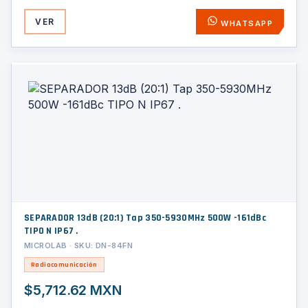
VER
WHATSAPP
SEPARADOR 13dB (20:1) Tap 350-5930MHz 500W -161dBc
TIPO N IP67 .
MICROLAB · SKU: DN-84FN
Radiocomunicación
$5,712.62 MXN