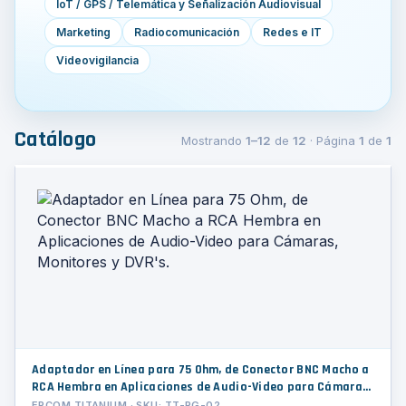
IoT / GPS / Telemática y Señalización Audiovisual
Marketing
Radiocomunicación
Redes e IT
Videovigilancia
Catálogo
Mostrando
1–12
de
12
· Página
1
de
1
Adaptador en Línea para 75 Ohm, de Conector BNC Macho a
RCA Hembra en Aplicaciones de Audio-Video para Cámaras,
Monitores y DVR's.
EPCOM TITANIUM · SKU: TT-RG-02