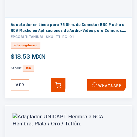
Adaptador en Línea para 75 Ohm, de Conector BNC Macho a
RCA Macho en Aplicaciones de Audio-Video para Cámaras,
Monitores y DVR's.
EPCOM TITANIUM · SKU: TT-RG-01
Videovigilancia
$18.53 MXN
Stock:
106
VER
WHATSAPP
AGREGAR