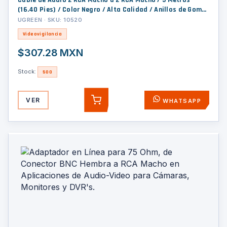
Cable de Audio 2 RCA Macho a 2 RCA Macho / 5 Metros
(16.40 Pies) / Color Negro / Alta Calidad / Anillos de Goma
para Asegurar un Agarre Firme al Instalar o Quitar el Cable
UGREEN · SKU: 10520
Videovigilancia
$307.28 MXN
Stock:
500
VER
WHATSAPP
AGREGAR