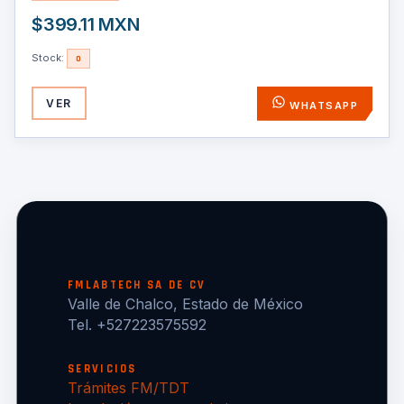
$399.11 MXN
Stock:
0
VER
WHATSAPP
FMLABTECH SA DE CV
Valle de Chalco, Estado de México
Tel. +527223575592
SERVICIOS
Trámites FM/TDT