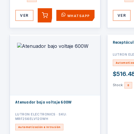
VER
VER
WHATSAPP
AGREGAR
Receptácul
LUTRON ELE
Automatizac
$516.4
Stock:
0
Atenuador bajo voltaje 600W
LUTRON ELECTRONICS · SKU:
MRF2S6ELV120WH
Automatización e Intrusión