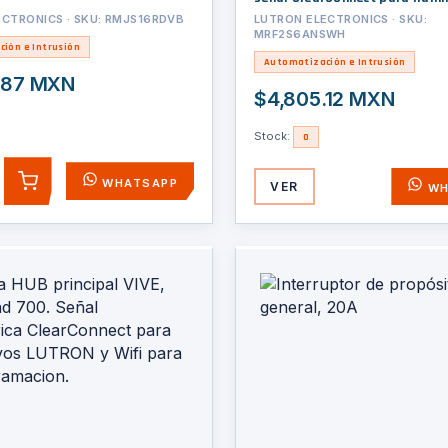
A, ventilador de 1/10 HP, 120 V,
CTRONICS · SKU: RMJS16RDVB
LUTRON ELECTRONICS · SKU:
MRF2S6ANSWH
cable neutro.
ión e Intrusión
Automatización e Intrusión
.87 MXN
$4,805.12 MXN
Stock:
0
WHATSAPP
VER
AGREGAR
WH