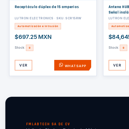
Receptáculo dúplex de 15 amperios
Antena HUB principal VIVE, capacidad 700.
Señal inal
dispositiv
LUTRON ELECTRONICS · SKU: SCR15RW
LUTRON ELE
programaci
Automatización e Intrusión
Automatizac
$697.25 MXN
$84,64
Stock:
Stock:
0
0
VER
VER
WHATSAPP
FMLABTECH SA DE CV