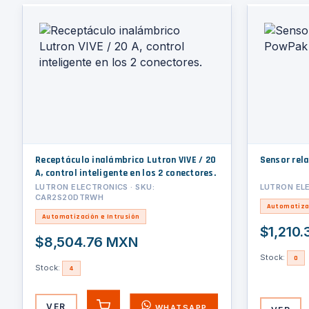
Receptáculo inalámbrico Lutron VIVE / 20
Sensor rel
A, control inteligente en los 2 conectores.
LUTRON ELECTRONICS · SKU:
LUTRON ELE
CAR2S20DTRWH
Automatizac
Automatización e Intrusión
$1,210
$8,504.76 MXN
Stock:
0
Stock:
4
VER
WHATSAPP