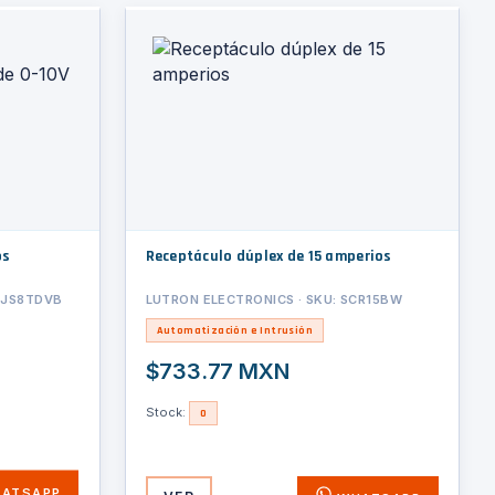
os
Receptáculo dúplex de 15 amperios
MJS8TDVB
LUTRON ELECTRONICS · SKU: SCR15BW
Automatización e Intrusión
$733.77 MXN
Stock:
0
ATSAPP