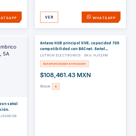
VER
ATSAPP
WHATSAPP
Antena HUB principal VIVE, capacidad 700
compatibilidad con BACnet. Señal
inalámbrica ClearConnect para
LUTRON ELECTRONICS · SKU: HJS2FM
dispositivos LUTRON y Wifi para su
Automatización e Intrusión
programacion.
$108,461.43 MXN
Stock:
0
con señal
uminación.
MJS5RDVB