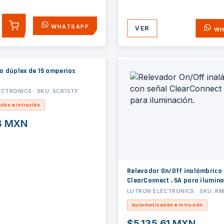
WHATSAPP
VER
AGREGAR
WH
o dúplex de 15 amperios
CTRONICS · SKU: SCR15TF
ión e Intrusión
8 MXN
Relevador On/Off inalámbrico 
ClearConnect , 5A para il
LUTRON ELECTRONICS · SKU: R
Automatización e Intrusión
$5,135.61 MXN