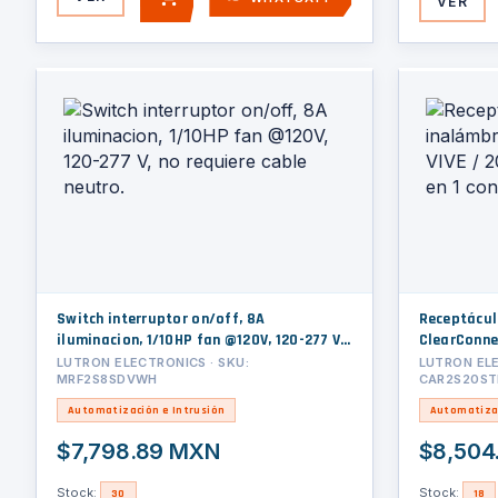
VER
AGREGAR
Switch interruptor on/off, 8A
Receptácul
iluminacion, 1/10HP fan @120V, 120-277 V,
ClearConnec
no requiere cable neutro.
inteligente
LUTRON ELECTRONICS · SKU:
LUTRON ELE
MRF2S8SDVWH
CAR2S20S
Automatización e Intrusión
Automatizac
$7,798.89 MXN
$8,504
Stock:
Stock:
30
18