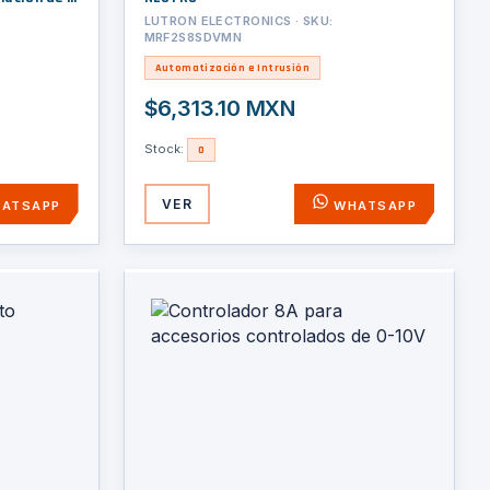
 requiere
LUTRON ELECTRONICS · SKU:
MRF2S8SDVMN
Automatización e Intrusión
$6,313.10 MXN
Stock:
0
VER
ATSAPP
WHATSAPP