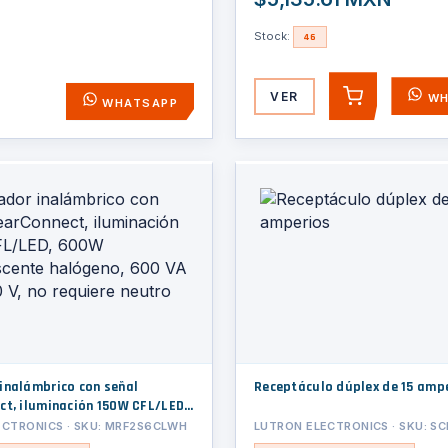
Stock:
46
VER
WH
AGREGAR
WHATSAPP
inalámbrico con señal
Receptáculo dúplex de 15 amp
ct, iluminación 150W CFL/LED,
descente halógeno, 600 VA
ECTRONICS · SKU: MRF2S6CLWH
LUTRON ELECTRONICS · SKU: SC
0 V, no requiere neutro