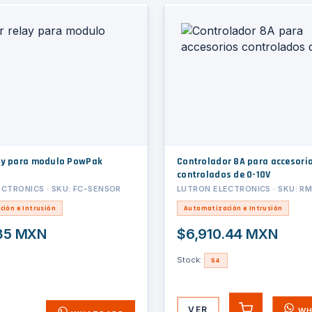
ay para modulo PowPak
Controlador 8A para accesori
controlados de 0-10V
CTRONICS · SKU: FC-SENSOR
LUTRON ELECTRONICS · SKU: R
ión e Intrusión
Automatización e Intrusión
.35 MXN
$6,910.44 MXN
Stock:
54
VER
WH