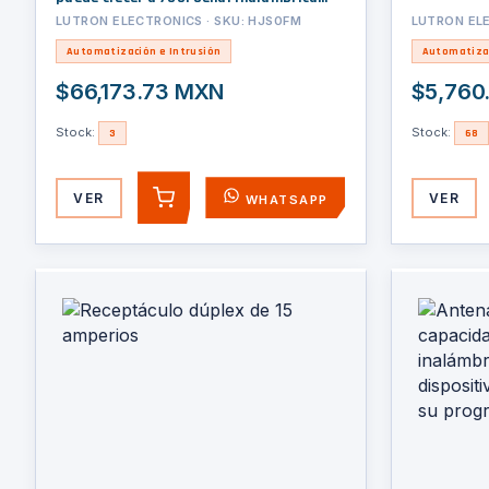
ClearConnect para dispositivos LUTRON y
LUTRON ELECTRONICS · SKU: HJS0FM
LUTRON ELE
Wifi para su programacion.
Automatización e Intrusión
Automatizac
$66,173.73 MXN
$5,760
Stock:
Stock:
3
68
VER
VER
WHATSAPP
AGREGAR