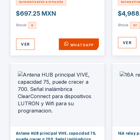
Automatización e Intrusión
Automatizac
$697.25 MXN
$4,988
Stock:
Stock:
0
37
VER
VER
WHATSAPP
Antena HUB principal VIVE, capacidad 75,
16A relay p
puede crecer a 700. Señal inalámbrica