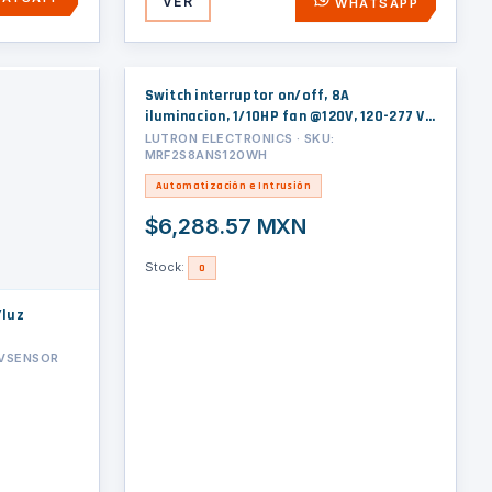
VER
WHATSAPP
Switch interruptor on/off, 8A
iluminacion, 1/10HP fan @120V, 120-277 V,
no requiere cable neutro.
LUTRON ELECTRONICS · SKU:
MRF2S8ANS120WH
Automatización e Intrusión
$6,288.57 MXN
Stock:
0
/luz
CVSENSOR