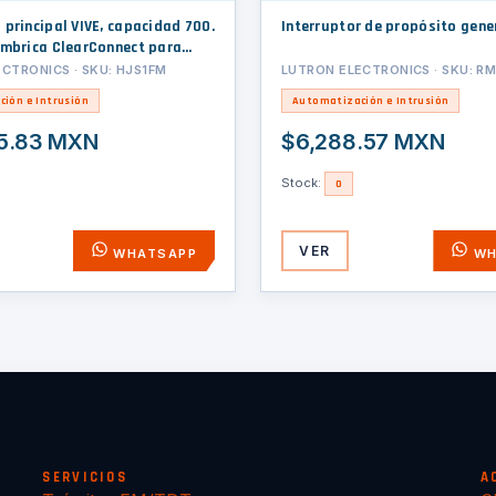
Interruptor de propósito gene
ámbrica ClearConnect para
os LUTRON y Wifi para su
CTRONICS · SKU: HJS1FM
LUTRON ELECTRONICS · SKU: R
on.
ión e Intrusión
Automatización e Intrusión
5.83 MXN
$6,288.57 MXN
Stock:
0
VER
WHATSAPP
WH
SERVICIOS
A