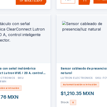
AGREGAR
WHATSAPP
o con señal inalámbrica
Sensor cableado de presencia
t Lutron VIVE / 20 A, control
natural
 en 1 conector.
CTRONICS · SKU:
LUTRON ELECTRONICS · SKU: F
TRWH
Automatización e Intrusión
ión e Intrusión
$1,210.35 MXN
.76 MXN
Stock:
0