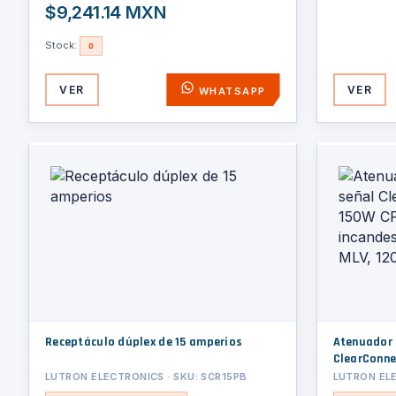
$9,241.14 MXN
Stock:
0
VER
VER
WHATSAPP
Receptáculo dúplex de 15 amperios
Atenuador 
ClearConne
600W incan
LUTRON ELECTRONICS · SKU: SCR15PB
LUTRON EL
MLV, 12