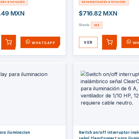
ión e Intrusión
Automatización e Intrusión
.49 MXN
$716.82 MXN
Stock:
103
VER
WHATSAPP
WH
AGREGAR
AGREGAR
ara iluminacion
Switch on/off interruptor ina
señal ClearConnect para ilumi