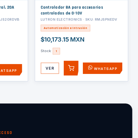
ral, 20A
Controlador 8A para accesorios
controlados de 0-10V
MJS20RDVB
LUTRON ELECTRONICS · SKU: RMJSPNEDV
Automatización e Intrusión
$10,173.15 MXN
Stock:
1
VER
WHATSAPP
AGREGAR
ATSAPP
CCESO