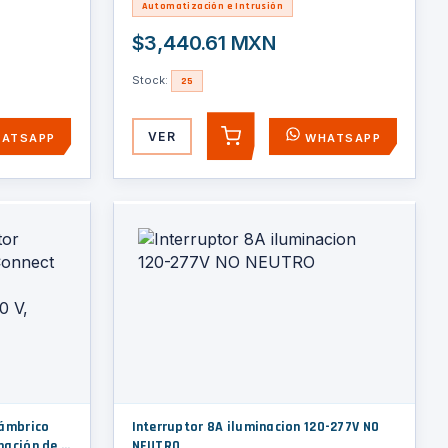
Automatización e Intrusión
$3,440.61 MXN
Stock:
25
VER
ATSAPP
WHATSAPP
AGREGAR
lámbrico
Interruptor 8A iluminacion 120-277V NO
nación de 6
NEUTRO