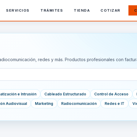
SERVICIOS
TRÁMITES
TIENDA
COTIZAR
C
adiocomunicación, redes y más. Productos profesionales con factur
tización e Intrusión
Cableado Estructurado
Control de Acceso
ión Audiovisual
Marketing
Radiocomunicación
Redes e IT
Vi