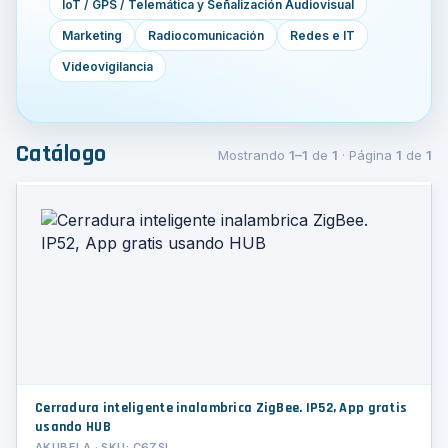
IoT / GPS / Telemática y Señalización Audiovisual
Marketing
Radiocomunicación
Redes e IT
Videovigilancia
Catálogo
Mostrando
1–1
de
1
· Página
1
de
1
Cerradura inteligente inalambrica ZigBee. IP52, App gratis
usando HUB
AKUBELA · SKU: C6ZSL