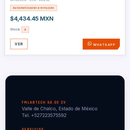
Automatización e Intrusión
$4,434.45 MXN
Stock:
0
VER
WHATSAPP
FMLABTECH SA DE CV
Valle de Chalco, Estado de México
Tel. +527223575592
SERVICIOS