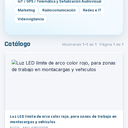
IoT / GPS / Telemática y Señalización Audiovisual
Marketing
Radiocomunicación
Redes e IT
Videovigilancia
Catálogo
Mostrando
1–1
de
1
· Página
1
de
1
Luz LED límite de arco color rojo, para zonas de trabajo en
montacargas y vehiculos
ECCO · SKU: EW2030R