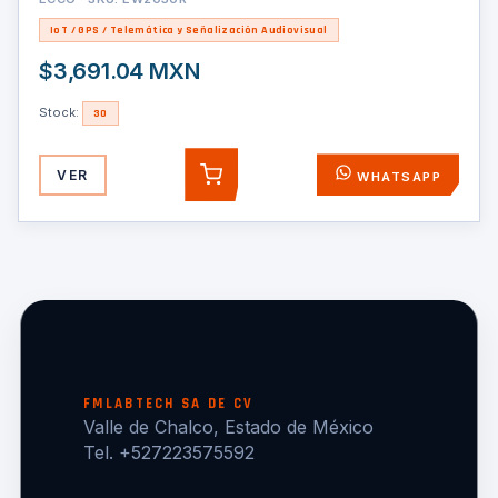
IoT / GPS / Telemática y Señalización Audiovisual
$3,691.04 MXN
Stock:
30
VER
WHATSAPP
AGREGAR
FMLABTECH SA DE CV
Valle de Chalco, Estado de México
Tel. +527223575592