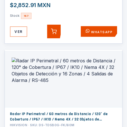
$2,852.91 MXN
Stock:
167
VER
WHATSAPP
AGREGAR
Radar IP Perimetral / 60 metros de Distancia / 120° de
Cobertura / IP67 / IK10 / Nema 4X / 32 Objetos de
Detección y 16 Zonas / 4 Salidas de Alarma / RS-485
HIKVISION · SKU: DS-TDSB0G-FK/60M