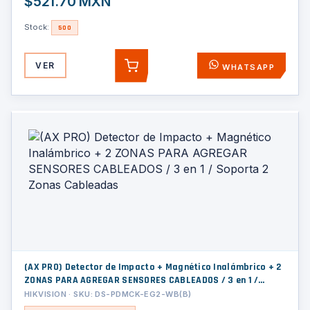
$521.70 MXN
Stock:
500
VER
WHATSAPP
AGREGAR
(AX PRO) Detector de Impacto + Magnético Inalámbrico + 2
ZONAS PARA AGREGAR SENSORES CABLEADOS / 3 en 1 /
Soporta 2 Zonas Cableadas
HIKVISION · SKU: DS-PDMCK-EG2-WB(B)