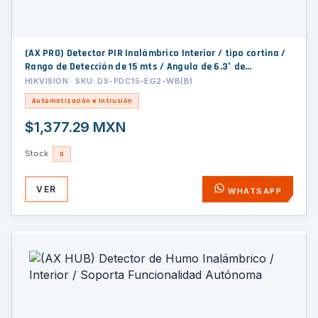
(AX PRO) Detector PIR Inalámbrico Interior / tipo cortina /
Rango de Detección de 15 mts / Angulo de 6.3° de
Cobertura
HIKVISION · SKU: DS-PDC15-EG2-WB(B)
Automatización e Intrusión
$1,377.29 MXN
Stock:
0
VER
WHATSAPP