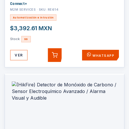
Connect+
M2M SERVICES · SKU: RE614
Automatización e Intrusión
$3,392.61 MXN
Stock:
99
VER
WHATSAPP
AGREGAR