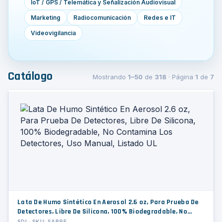
IoT / GPS / Telemática y Señalización Audiovisual
Marketing
Radiocomunicación
Redes e IT
Videovigilancia
Catálogo
Mostrando
1–50
de
318
· Página
1
de
7
Lata De Humo Sintético En Aerosol 2.6 oz, Para Prueba De
Detectores, Libre De Silicona, 100% Biodegradable, No
Contamina Los Detectores, Uso Manual, Listado UL
SDI · SKU: SABRE