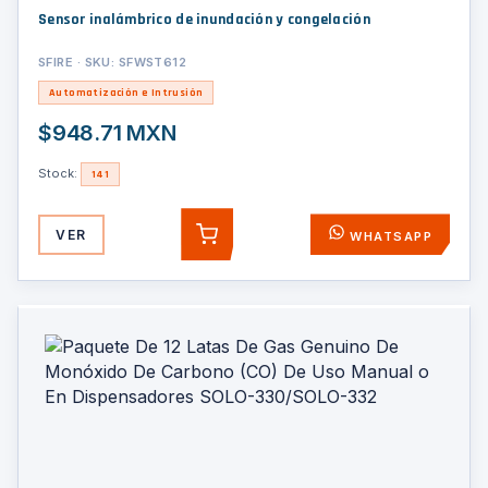
Sensor inalámbrico de inundación y congelación
SFIRE · SKU: SFWST612
Automatización e Intrusión
$948.71 MXN
Stock:
141
VER
WHATSAPP
AGREGAR