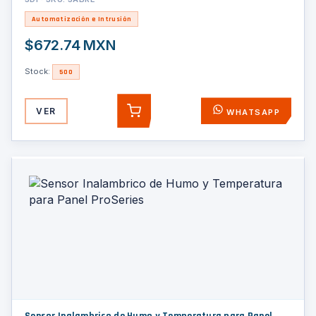
Automatización e Intrusión
$672.74 MXN
Stock:
500
VER
WHATSAPP
AGREGAR