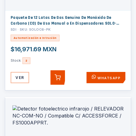
Paquete De 12 Latas De Gas Genuino De Monóxido De
Carbono (CO) De Uso Manual o En Dispensadores SOLO-
330/SOLO-332
SDI · SKU: SOLOC6-PK
Automatización e Intrusión
$16,971.69 MXN
Stock:
2
VER
WHATSAPP
AGREGAR