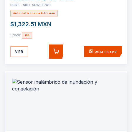
SFIRE · SKU: SFWST740
Automatización e Intrusión
$1,322.51 MXN
Stock:
101
VER
WHATSAPP
AGREGAR