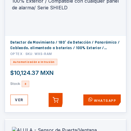
Detector de Movimiento / 180° de Detección / Panorámico /
Cableado, alimentado a baterías / 100% Exterior /
Compatible con cualquier panel de alarma/ Serie SHIELD
OPTEX · SKU: WXS-RAM
Automatización e Intrusión
$10,124.37 MXN
Stock:
3
VER
WHATSAPP
AGREGAR