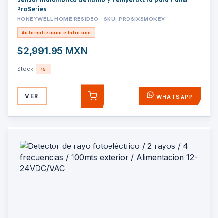
Sensor Inalambrico de Humo y Temperatura para Panel
ProSeries
HONEYWELL HOME RESIDEO · SKU: PROSIXSMOKEV
Automatización e Intrusión
$2,991.95 MXN
Stock:
15
VER
WHATSAPP
AGREGAR