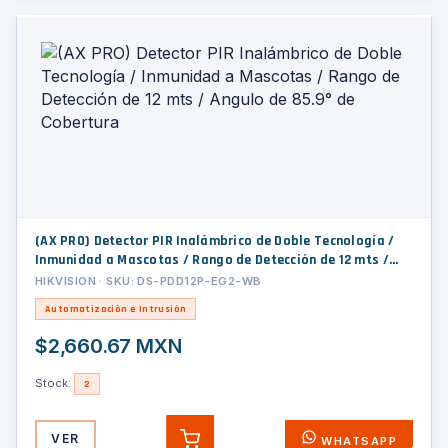
(AX PRO) Detector PIR Inalámbrico de Doble Tecnología /
Inmunidad a Mascotas / Rango de Detección de 12 mts /
Angulo de 85.9° de Cobertura
HIKVISION · SKU: DS-PDD12P-EG2-WB
Automatización e Intrusión
$2,660.67 MXN
Stock:
2
VER
WHATSAPP
AGREGAR