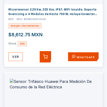
Microinversor 2.25 Kw, 220 Vca, IP67, WIFI Incuido, Soporta
Oversizing a 4 Módulos de Hasta 750 W, Incluye Conector
Troncal
NEP · SKU: BDM2000240A
Energía / Herramientas
$8,612.75 MXN
Stock:
299
VER
WHATSAPP
AGREGAR