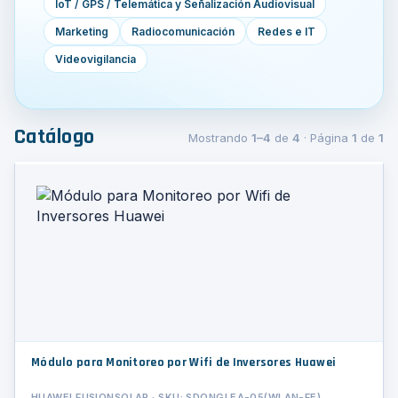
IoT / GPS / Telemática y Señalización Audiovisual
Marketing
Radiocomunicación
Redes e IT
Videovigilancia
Catálogo
Mostrando
1–4
de
4
· Página
1
de
1
Módulo para Monitoreo por Wifi de Inversores Huawei
HUAWEI FUSIONSOLAR · SKU: SDONGLEA-05(WLAN-FE)