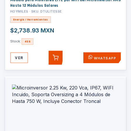
Módulo para Monitoreo LITE por Wifi del Microinversor HMS
Hasta 12 Módulos Solares
HOYMILES · SKU: DTULITESSE
Energía / Herramientas
$2,738.93 MXN
Stock:
458
VER
WHATSAPP
AGREGAR