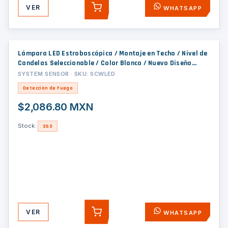
VER
WHATSAPP
AGREGAR
Lámpara LED Estroboscópica / Montaje en Techo / Nivel de
Candelas Seleccionable / Color Blanco / Nuevo Diseño
Moderno y Elegante y Menor Consumo de Corriente
SYSTEM SENSOR · SKU: SCWLED
Detección de Fuego
$2,086.80 MXN
Stock:
353
VER
WHATSAPP
AGREGAR