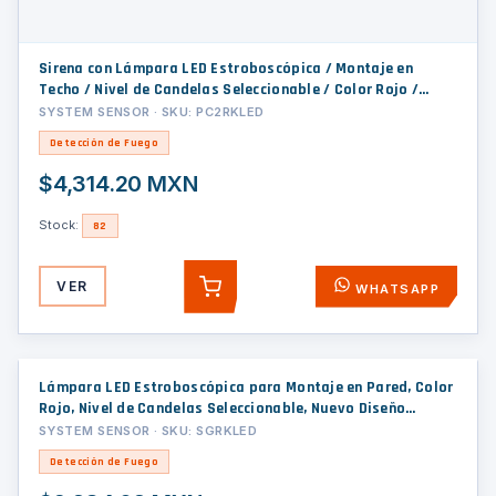
Sirena con Lámpara LED Estroboscópica / Montaje en
Techo / Nivel de Candelas Seleccionable / Color Rojo /
Nuevo Diseño Moderno y Elegante / Menor Consumo de
SYSTEM SENSOR · SKU: PC2RKLED
Corriente / Uso exterior
Detección de Fuego
$4,314.20 MXN
Stock:
82
VER
WHATSAPP
AGREGAR
Lámpara LED Estroboscópica para Montaje en Pared, Color
Rojo, Nivel de Candelas Seleccionable, Nuevo Diseño
Moderno y Elegante y Menor Consumo de Corriente, Uso
SYSTEM SENSOR · SKU: SGRKLED
Exterior
Detección de Fuego