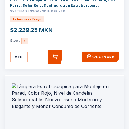
Sirena con Lámpara Estroboscópica a 2 Hilos, Montaje en
Pared, Color Rojo, Configuración Estroboscópica
Seleccionable y Texto en Español, Nuevo Diseño Moderno y
SYSTEM SENSOR · SKU: P2RL-SP
Elegante y Menor Consumo de Corriente
Detección de Fuego
$2,229.23 MXN
Stock:
1
VER
WHATSAPP
AGREGAR