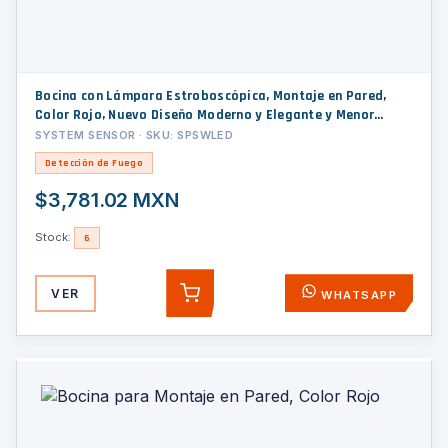
Bocina con Lámpara Estroboscópica, Montaje en Pared,
Color Rojo, Nuevo Diseño Moderno y Elegante y Menor
Consumo de Corriente
SYSTEM SENSOR · SKU: SPSWLED
Detección de Fuego
$3,781.02 MXN
Stock:
6
VER
WHATSAPP
AGREGAR