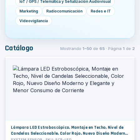
IoT / GPS / Telemática y Señalización Audiovisual
Marketing
Radiocomunicación
Redes e IT
Videovigilancia
Catálogo
Mostrando
1–50
de
65
· Página
1
de
2
Lámpara LED Estroboscópica, Montaje en Techo, Nivel de
Candelas Seleccionable, Color Rojo, Nuevo Diseño Moderno
y Elegante y Menor Consumo de Corriente
SYSTEM SENSOR · SKU: SCR-LED