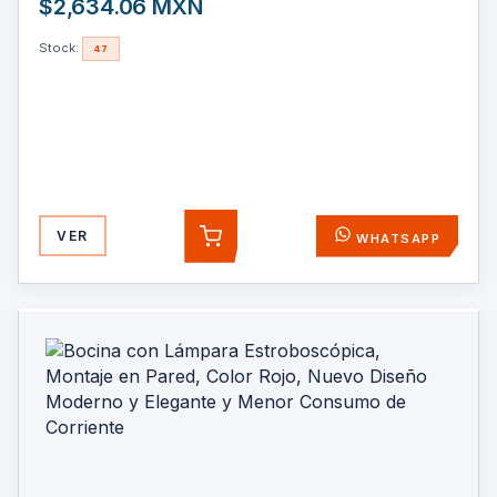
$2,634.06 MXN
Stock:
47
VER
WHATSAPP
AGREGAR