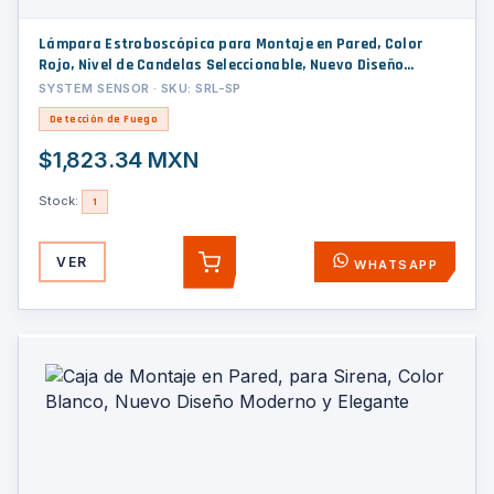
Lámpara Estroboscópica para Montaje en Pared, Color
Rojo, Nivel de Candelas Seleccionable, Nuevo Diseño
Moderno y Elegante y Menor Consumo de Corriente
SYSTEM SENSOR · SKU: SRL-SP
Detección de Fuego
$1,823.34 MXN
Stock:
1
VER
WHATSAPP
AGREGAR