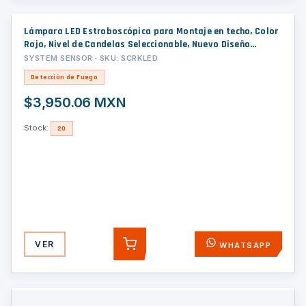
Lámpara LED Estroboscópica para Montaje en techo, Color
Rojo, Nivel de Candelas Seleccionable, Nuevo Diseño
Moderno y Elegante y Menor Consumo de Corriente, Uso
SYSTEM SENSOR · SKU: SCRKLED
Exterior
Detección de Fuego
$3,950.06 MXN
Stock:
20
VER
WHATSAPP
AGREGAR