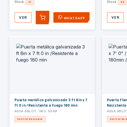
Stock:
Stock:
21
54
VER
VER
WHATSAPP
AGREGAR
Puerta metálica galvanizada 3 ft 8in x 7
Puerta Fleming Me
ft 0 in /Resistente a fuego 180 min
Resistente
ASSA ABLOY · SKU: 5049
ASSA ABLOY
Control de Acceso
Control de 