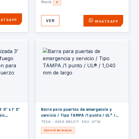
Stock:
0
ATSAPP
VER
WHATSAPP
 0" x 7' 0"
Barra para puertas de emergencia y
in.
servicio / Tipo TAMPA /1 punto / UL® /
líndrica y
1,040 mm de largo
TESA - ASSA ABLOY · SKU: 4716
Control de Acceso