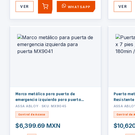
VER
VER
WHATSAPP
AGREGAR
Marco metálico para puerta de
Puerta metálica
emergencia izquierda para puerta
Resistente
MX9041
ASSA ABLOY · SKU: MX9045
ASSA ABLOY
Control de Acceso
Control de 
$6,399.69 MXN
$10,62