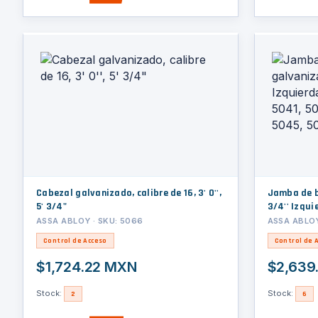
Cabezal galvanizado, calibre de 16, 3' 0'',
Jamba de bisa
5' 3/4"
3/4'' Izqu
5041, 5043
ASSA ABLOY · SKU: 5066
ASSA ABLOY
5048, 5051
Control de Acceso
Control de 
$1,724.22 MXN
$2,639
Stock:
Stock:
2
6