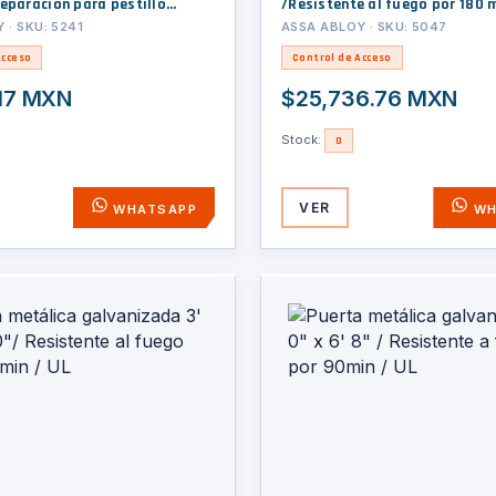
reparación para pestillo
/Resistente al fuego por 180 m
 · SKU: 5241
ASSA ABLOY · SKU: 5047
Acceso
Control de Acceso
.17 MXN
$25,736.76 MXN
Stock:
0
VER
WHATSAPP
WH