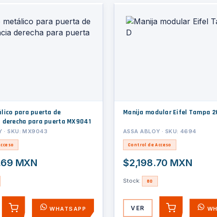
lico para puerta de
Manija modular Eifel Tampa 2
 derecha para puerta MX9041
 · SKU: MX9043
ASSA ABLOY · SKU: 4694
Acceso
Control de Acceso
.69 MXN
$2,198.70 MXN
Stock:
80
VER
WHATSAPP
WH
AGREGAR
AGREGAR