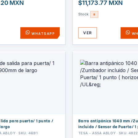
7.20 MXN
$11,173.77 MXN
Stock:
0
VER
WHATSAPP
WH
lida para puerta/ 1 punto /
Barra antipánico 1040 mm /Z
largo
incluido / Sensor de Puerta/ 1 punto (
horizontal) /UL&reg;
A ABLOY · SKU: 4691
TESA - ASSA ABLOY · SKU: 4822