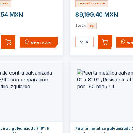
Acceso
Control de Acceso
.54 MXN
$9,199.40 MXN
Stock:
32
VER
WHATSAPP
WH
AGREGAR
AGREGAR
ontra galvanizada 7' 0", 5
Puerta metálica galvanizada 3'