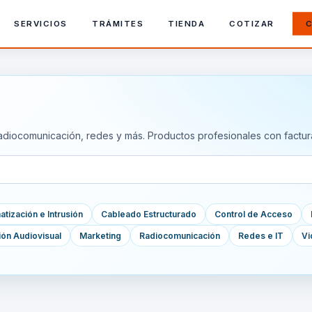
SERVICIOS
TRÁMITES
TIENDA
COTIZAR
C
adiocomunicación, redes y más. Productos profesionales con factur
tización e Intrusión
Cableado Estructurado
Control de Acceso
ión Audiovisual
Marketing
Radiocomunicación
Redes e IT
Vi