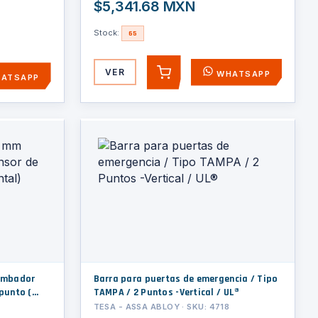
$5,341.68 MXN
Stock:
65
VER
WHATSAPP
AGREGAR
ATSAPP
umbador
Barra para puertas de emergencia / Tipo
TAMPA / 2 Puntos -Vertical / UL®
TESA - ASSA ABLOY · SKU: 4718