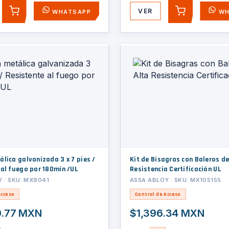
VER
WHATSAPP
WH
AGREGAR
AGREGAR
 galvanizada 3 x 7 pies /
Kit de Bisagras con Baleros de
 al fuego por 180min /UL
Resistencia Certificación UL
 · SKU: MX9041
ASSA ABLOY · SKU: MX105155
Acceso
Control de Acceso
0.77 MXN
$1,396.34 MXN