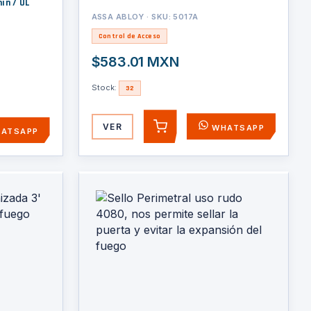
in / UL
ASSA ABLOY · SKU: 5017A
Control de Acceso
$583.01 MXN
Stock:
32
VER
WHATSAPP
AGREGAR
ATSAPP