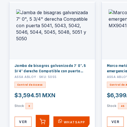
Jamba de bisagras galvanizada 7' 0", 5
Marco metá
3/4" derecha Compatible con puerta
emergencia
5041, 5043, 5042, 5046, 5044, 5045,
ASSA ABLOY · SKU: 5055
ASSA ABLOY
5048, 5051 y 5050
Control de Acceso
Control de 
$3,594.51 MXN
$6,399
Stock:
Stock:
3
45
VER
VER
WHATSAPP
AGREGAR