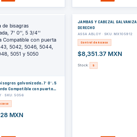
JAMBAS Y CABEZAL GALVANIZA
DERECHO
ASSA ABLOY · SKU: MX105912
Control de Acceso
$8,351.37 MXN
Stock:
5
gras galvanizada, 7' 0'', 5
ierda Compatible con puerta
, 5042, 5046, 5044, 5045,
 · SKU: 5056
 y 5050
Acceso
.28 MXN