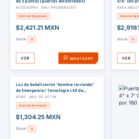
de 2 puntos (puertas encontradas)
3/4" con p
izquierdo
ACCESSPRO · SKU: PROBAR200V
ASSA ABLOY
Control de Acceso
Control de 
$2,421.21 MXN
$2,919
Stock:
Stock:
0
0
VER
VER
WHATSAPP
Luz de Señalización "Hombre corriendo"
de Emergencia/ Tecnología LED de
Iluminación Lateral / Voltaje Universal
SFIRE · SKU: SF-4CTW
120-347VAC / Batería LiFePO4 con 2
Control de Acceso
Horas de Autonomía
$1,304.25 MXN
Stock:
0