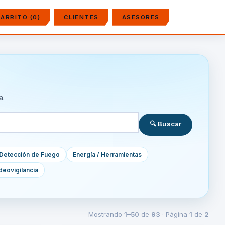
ARRITO (0)
CLIENTES
ASESORES
a.
🔍 Buscar
Detección de Fuego
Energía / Herramientas
deovigilancia
Mostrando
1–50
de
93
· Página
1
de
2