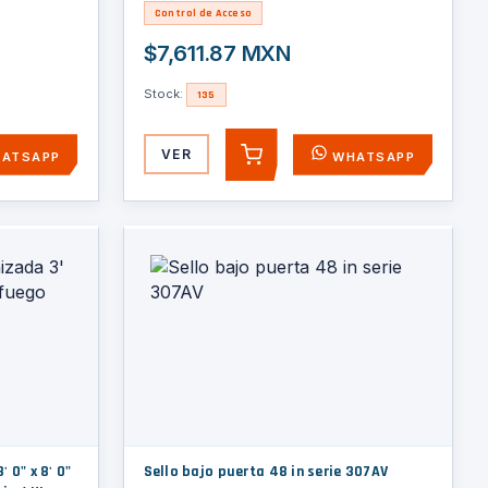
Control de Acceso
$7,611.87 MXN
Stock:
135
VER
ATSAPP
WHATSAPP
AGREGAR
 0" x 8' 0"
Sello bajo puerta 48 in serie 307AV