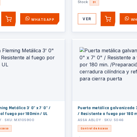
Stock:
31
VER
WHATSAPP
WH
AGREGAR
AGREGAR
tálica 3' 0" x 7' 0" /
Puerta metálica galvanizada 3'
 al fuego por 180min / UL
/ Resistente a fuego por 180 m
/Preparación para cerradura ci
 · SKU: MX105900
ASSA ABLOY · SKU: 5046
refuerzo para cierra puerta
Acceso
Control de Acceso