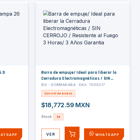
6 D
Barra de empuje/ Ideal para liberar la
Cerradura Electromagnéticas / SIN
CERROJO / Resistente al Fuego 3 Horas/
RCI - DORMAKABA · SKU: 7000217
3 Años Garantia
Control de Acceso
$18,772.59 MXN
Stock:
38
VER
ATSAPP
WHATSAPP
AGREGAR