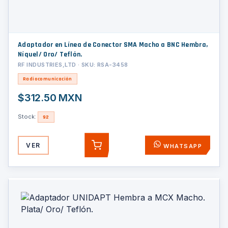
Adaptador en Línea de Conector SMA Macho a BNC Hembra,
Níquel/ Oro/ Teflón.
RF INDUSTRIES,LTD · SKU: RSA-3458
Radiocomunicación
$312.50 MXN
Stock:
92
VER
WHATSAPP
AGREGAR