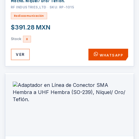
Macho, Níquel/ Oro/ Teflón.
RF INDUSTRIES,LTD · SKU: RP-1015
Radiocomunicación
$391.28 MXN
Stock:
0
VER
WHATSAPP