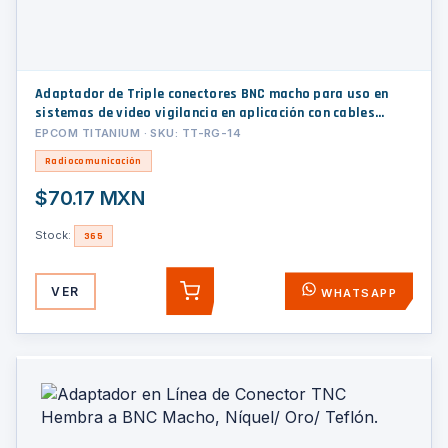
Adaptador de Triple conectores BNC macho para uso en
sistemas de video vigilancia en aplicación con cables
coaxiales RG-59/ RG-6, Níquel/ Oro/ Politetrafluoroetileno.
EPCOM TITANIUM · SKU: TT-RG-14
Radiocomunicación
$70.17 MXN
Stock:
365
VER
WHATSAPP
AGREGAR