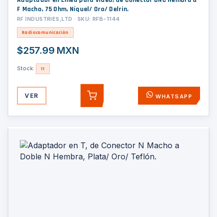
Adaptador en Línea para Video, de Conector BNC Hembra a
F Macho, 75 Ohm, Níquel/ Oro/ Delrin.
RF INDUSTRIES,LTD · SKU: RFB-1144
Radiocomunicación
$257.99 MXN
Stock:
11
VER
WHATSAPP
AGREGAR