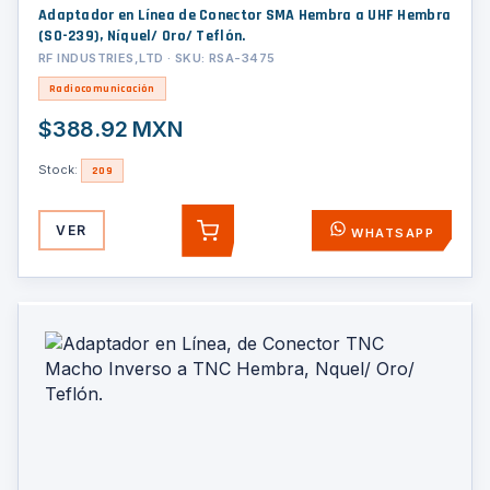
Adaptador en Línea de Conector SMA Hembra a UHF Hembra
(SO-239), Níquel/ Oro/ Teflón.
RF INDUSTRIES,LTD · SKU: RSA-3475
Radiocomunicación
$388.92 MXN
Stock:
209
VER
WHATSAPP
AGREGAR