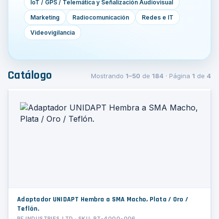
IoT / GPS / Telemática y Señalización Audiovisual
Marketing
Radiocomunicación
Redes e IT
Videovigilancia
Catálogo
Mostrando
1–50
de
184
· Página
1
de
4
Adaptador UNIDAPT Hembra a SMA Macho, Plata / Oro /
Teflón.
RF INDUSTRIES,LTD · SKU: PT-4000-006