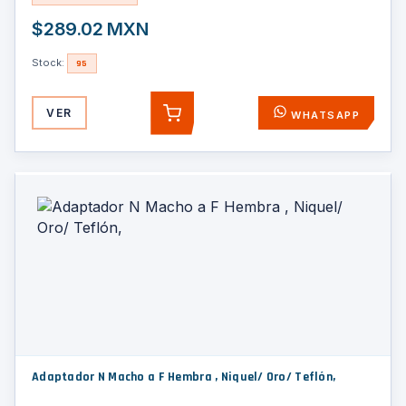
$289.02 MXN
Stock:
95
VER
WHATSAPP
AGREGAR
Adaptador N Macho a F Hembra , Niquel/ Oro/ Teflón,