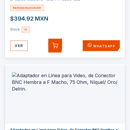
Radiocomunicación
$394.92 MXN
Stock:
11
VER
WHATSAPP
AGREGAR