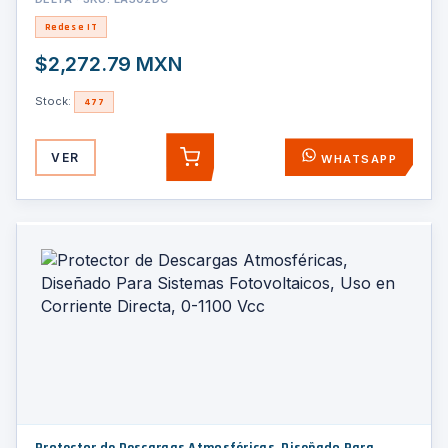
Redes e IT
$2,272.79 MXN
Stock:
477
VER
WHATSAPP
AGREGAR