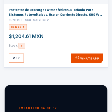
Protector de Descargas Atmosféricas, Diseñado Para
Sistemas Fotovoltaicos, Uso en Corriente Directa, 600 Vcc
2 Polos.
SUNTREE · SKU: SUP2H6PV
Redes e IT
$1,204.61 MXN
Stock:
0
VER
WHATSAPP
FMLABTECH SA DE CV