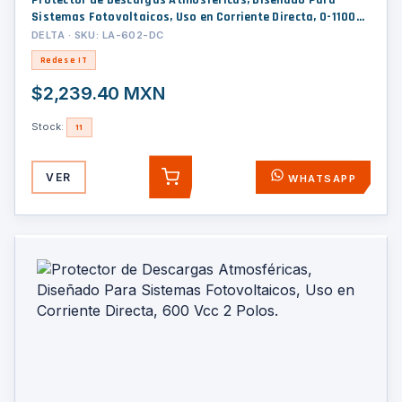
Protector de Descargas Atmosféricas, Diseñado Para
Sistemas Fotovoltaicos, Uso en Corriente Directa, 0-1100
Vcc
DELTA · SKU: LA-602-DC
Redes e IT
$2,239.40 MXN
Stock:
11
VER
WHATSAPP
AGREGAR