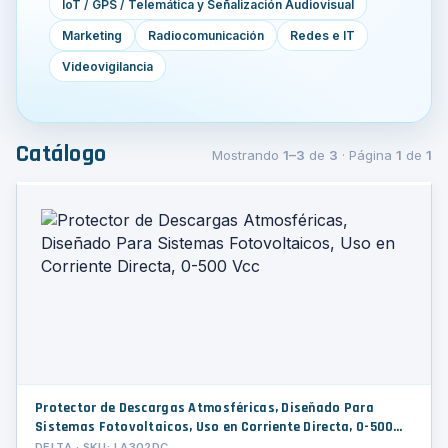
IoT / GPS / Telemática y Señalización Audiovisual
Marketing
Radiocomunicación
Redes e IT
Videovigilancia
Catálogo
Mostrando
1–3
de
3
· Página
1
de
1
Protector de Descargas Atmosféricas, Diseñado Para
Sistemas Fotovoltaicos, Uso en Corriente Directa, 0-500
Vcc
DELTA · SKU: LA302DC