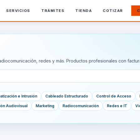
SERVICIOS
TRÁMITES
TIENDA
COTIZAR
C
adiocomunicación, redes y más. Productos profesionales con factur
tización e Intrusión
Cableado Estructurado
Control de Acceso
ión Audiovisual
Marketing
Radiocomunicación
Redes e IT
Vi