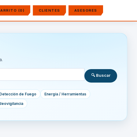
ARRITO (0)
CLIENTES
ASESORES
a.
🔍 Buscar
Detección de Fuego
Energía / Herramientas
deovigilancia