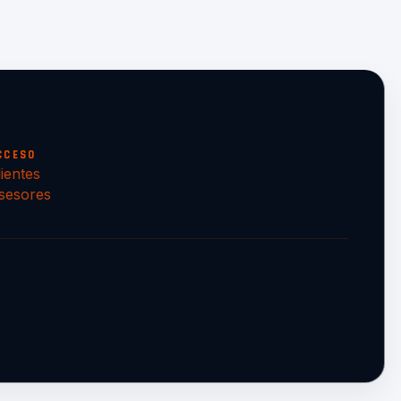
CCESO
lientes
sesores