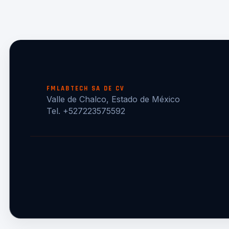
FMLABTECH SA DE CV
Valle de Chalco, Estado de México
Tel. +527223575592