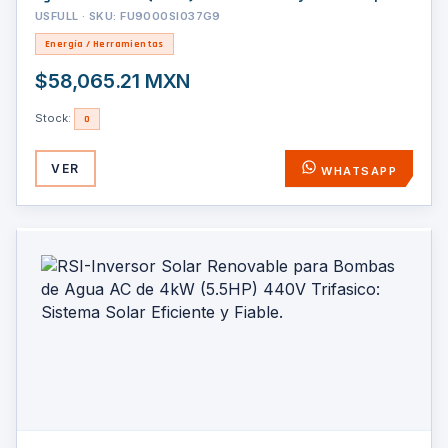
Aplicaciones Exigentes
USFULL · SKU: FU9000SI037G9
Energía / Herramientas
$58,065.21 MXN
Stock:
0
VER
WHATSAPP