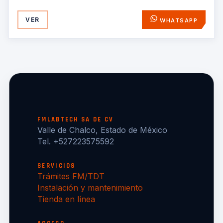
VER
WHATSAPP
FMLABTECH SA DE CV
Valle de Chalco, Estado de México
Tel. +527223575592
SERVICIOS
Trámites FM/TDT
Instalación y mantenimiento
Tienda en línea