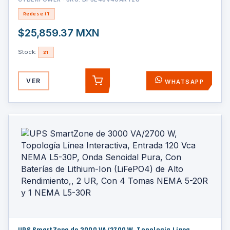
Redes e IT
$25,859.37 MXN
Stock:
21
VER
WHATSAPP
AGREGAR