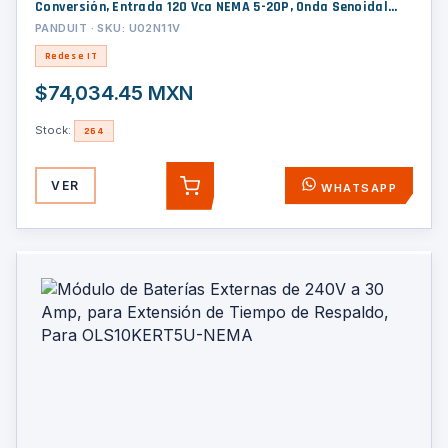
Conversión, Entrada 120 Vca NEMA 5-20P, Onda Senoidal
Pura, 2 UR, Con 6 Tomas NEMA 5-20R, Incluye Tarjeta de
PANDUIT · SKU: U02N11V
Red y Kit de Rieles
Redes e IT
$74,034.45 MXN
Stock:
264
VER
WHATSAPP
AGREGAR