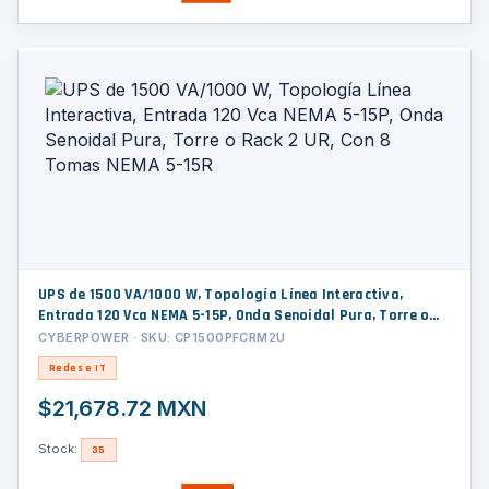
UPS de 1500 VA/1000 W, Topología Línea Interactiva,
Entrada 120 Vca NEMA 5-15P, Onda Senoidal Pura, Torre o
Rack 2 UR, Con 8 Tomas NEMA 5-15R
CYBERPOWER · SKU: CP1500PFCRM2U
Redes e IT
$21,678.72 MXN
Stock:
35