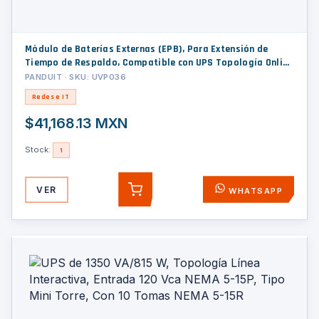
Módulo de Baterías Externas (EPB), Para Extensión de
Tiempo de Respaldo, Compatible con UPS Topología Online
de 1 kVA de Panduit
PANDUIT · SKU: UVP036
Redes e IT
$41,168.13 MXN
Stock:
1
VER
WHATSAPP
AGREGAR