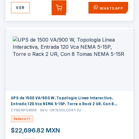
VER
WHATSAPP
AGREGAR
UPS de 1500 VA/900 W, Topología Línea Interactiva,
Entrada 120 Vca NEMA 5-15P, Torre o Rack 2 UR, Con 8
Tomas NEMA 5-15R
CYBERPOWER · SKU: OR1500LCDRT2U
Redes e IT
$22,696.82 MXN