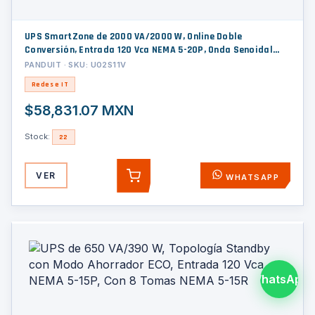
UPS SmartZone de 2000 VA/2000 W, Online Doble
Conversión, Entrada 120 Vca NEMA 5-20P, Onda Senoidal
Pura, 2 UR, Con 6 Tomas NEMA 5-20R
PANDUIT · SKU: U02S11V
Redes e IT
$58,831.07 MXN
Stock:
22
VER
WHATSAPP
AGREGAR
WhatsApp