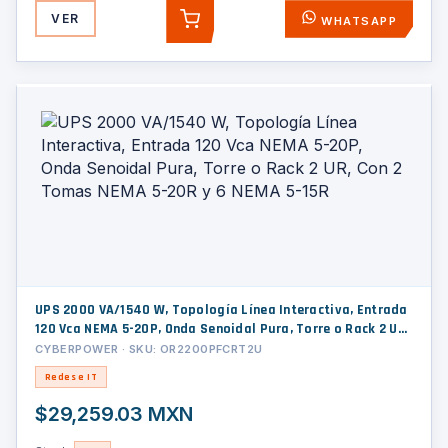
VER
WHATSAPP
AGREGAR
UPS 2000 VA/1540 W, Topología Línea Interactiva, Entrada
120 Vca NEMA 5-20P, Onda Senoidal Pura, Torre o Rack 2 UR,
Con 2 Tomas NEMA 5-20R y 6 NEMA 5-15R
CYBERPOWER · SKU: OR2200PFCRT2U
Redes e IT
$29,259.03 MXN