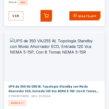
Stock:
280
VER
WHATSAPP
AGREGAR
UPS de 350 VA/255 W, Topología Standby con Modo
Ahorrador ECO, Entrada 120 Vca NEMA 5-15P, Con 8 Tomas
NEMA 5-15R
CYBERPOWER · SKU: EC350G
Redes e IT