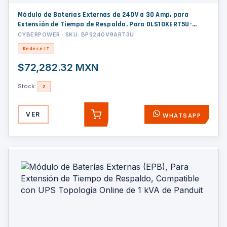
Módulo de Baterías Externas de 240V a 30 Amp, para
Extensión de Tiempo de Respaldo, Para OLS10KERT5U-
NEMA
CYBERPOWER · SKU: BPS240V9ART3U
Redes e IT
$72,282.32 MXN
Stock:
2
VER
WHATSAPP
AGREGAR