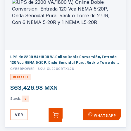
UPS de 2200 VA/1800 W, Online Doble Conversión, Entrada
120 Vca NEMA 5-20P, Onda Senoidal Pura, Rack o Torre de 2
UR, Con 6 NEMA 5-20R y 1 NEMA L5-20R
CYBERPOWER · SKU: OL2200RTXL2U
Redes e IT
$63,426.98 MXN
Stock:
9
VER
WHATSAPP
AGREGAR