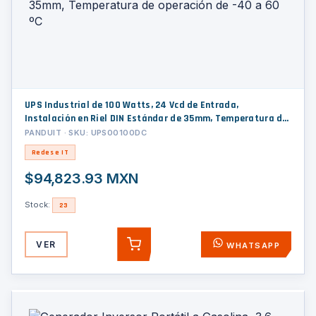
UPS Industrial de 100 Watts, 24 Vcd de Entrada,
Instalación en Riel DIN Estándar de 35mm, Temperatura de
operación de -40 a 60 ºC
PANDUIT · SKU: UPS00100DC
Redes e IT
$94,823.93 MXN
Stock:
23
VER
WHATSAPP
AGREGAR