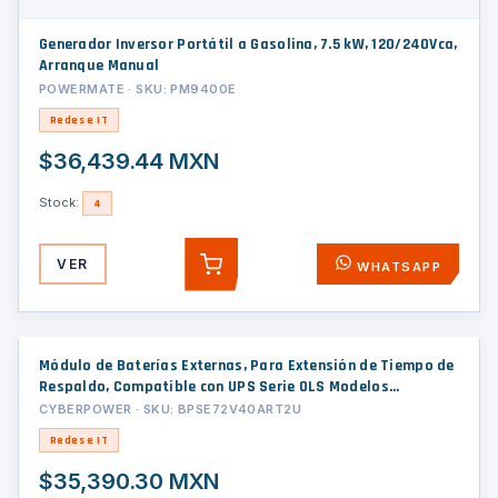
Generador Inversor Portátil a Gasolina, 7.5 kW, 120/240Vca,
Arranque Manual
POWERMATE · SKU: PM9400E
Redes e IT
$36,439.44 MXN
Stock:
4
VER
WHATSAPP
AGREGAR
Módulo de Baterías Externas, Para Extensión de Tiempo de
Respaldo, Compatible con UPS Serie OLS Modelos
OLS3000RT2UA
CYBERPOWER · SKU: BPSE72V40ART2U
Redes e IT
$35,390.30 MXN