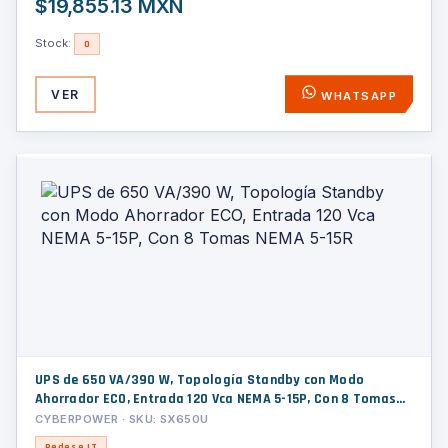
$19,855.13 MXN
Stock:
0
VER
WHATSAPP
UPS de 650 VA/390 W, Topología Standby con Modo
Ahorrador ECO, Entrada 120 Vca NEMA 5-15P, Con 8 Tomas
NEMA 5-15R
CYBERPOWER · SKU: SX650U
Redes e IT