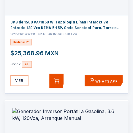
UPS de 1500 VA/1050 W, Topología Línea Interactiva,
Entrada 120 Vca NEMA 5-15P, Onda Senoidal Pura, Torre o
Rack 2 UR, Con 8 Tomas NEMA 5-15R
CYBERPOWER · SKU: OR1500PFCRT2U
Redes e IT
$25,368.96 MXN
Stock:
87
VER
WHATSAPP
AGREGAR