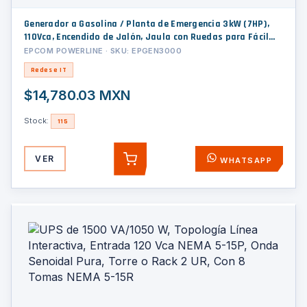
Generador a Gasolina / Planta de Emergencia 3kW (7HP),
110Vca, Encendido de Jalón, Jaula con Ruedas para Fácil
Traslado
EPCOM POWERLINE · SKU: EPGEN3000
Redes e IT
$14,780.03 MXN
Stock:
115
VER
WHATSAPP
AGREGAR