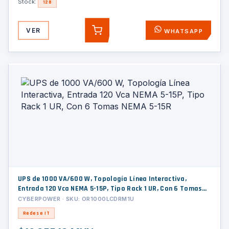
Stock:
128
VER
WHATSAPP
AGREGAR
UPS de 1000 VA/600 W, Topología Línea Interactiva,
Entrada 120 Vca NEMA 5-15P, Tipo Rack 1 UR, Con 6 Tomas
NEMA 5-15R
CYBERPOWER · SKU: OR1000LCDRM1U
Redes e IT