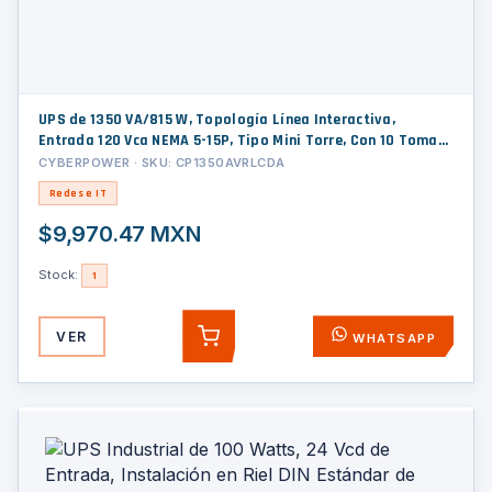
UPS de 1350 VA/815 W, Topología Línea Interactiva,
Entrada 120 Vca NEMA 5-15P, Tipo Mini Torre, Con 10 Tomas
NEMA 5-15R
CYBERPOWER · SKU: CP1350AVRLCDA
Redes e IT
$9,970.47 MXN
Stock:
1
VER
WHATSAPP
AGREGAR