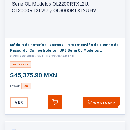
Módulo de Baterías Externas, Para Extensión de Tiempo de
Respaldo, Compatible con UPS Serie OL Modelos
OL2200RTXL2U, OL3000RTXL2U y OL3000RTXL2UHV
CYBERPOWER · SKU: BP72V60ART2U
Redes e IT
$45,375.90 MXN
Stock:
36
VER
WHATSAPP
AGREGAR