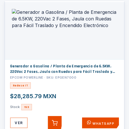
Generador a Gasolina / Planta de Emergencia de 6.5KW,
220Vac 2 Fases, Jaula con Ruedas para Fácil Traslado y
Encendido Electrónico
EPCOM POWERLINE · SKU: EPGEN7000
Redes e IT
$28,285.79 MXN
Stock:
153
VER
WHATSAPP
AGREGAR