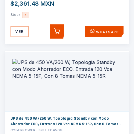
$2,361.48 MXN
Stock:
1
VER
WHATSAPP
AGREGAR
UPS de 450 VA/260 W, Topología Standby con Modo
Ahorrador ECO, Entrada 120 Vca NEMA 5-15P, Con 8 Tomas
NEMA 5-15R
CYBERPOWER · SKU: EC450G