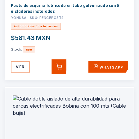
Poste de esquina fabricado en tubo galvanizado con 5
aisladores instalados
YONUSA · SKU: FENCEPOST4
Automatización e Intrusión
$581.43 MXN
Stock:
500
VER
WHATSAPP
AGREGAR