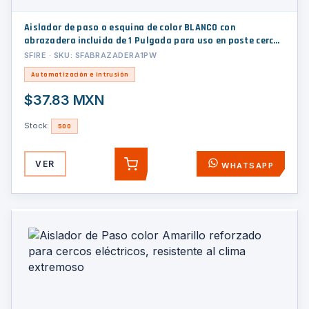
Aislador de paso o esquina de color BLANCO con
abrazadera incluida de 1 Pulgada para uso en poste cerco
eléctrico
SFIRE · SKU: SFABRAZADERA1PW
Automatización e Intrusión
$37.83 MXN
Stock:
500
VER
WHATSAPP
AGREGAR