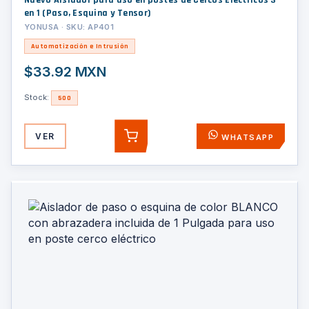
Nuevo Aislador para uso en postes de Cercos Eléctricos 3
en 1 (Paso, Esquina y Tensor)
YONUSA · SKU: AP401
Automatización e Intrusión
$33.92 MXN
Stock:
500
VER
WHATSAPP
AGREGAR