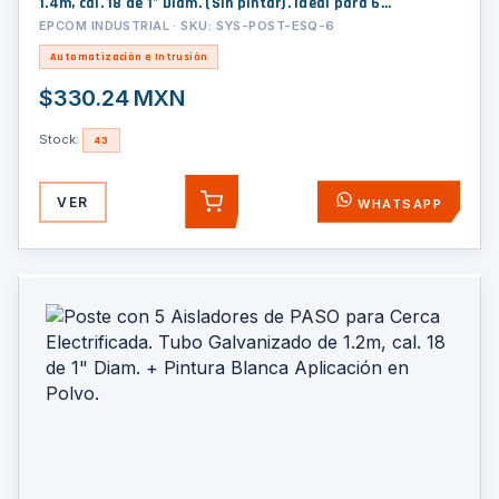
1.4m, cal. 18 de 1" Diam. (Sin pintar). Ideal para 6
Aisladores
EPCOM INDUSTRIAL · SKU: SYS-POST-ESQ-6
Automatización e Intrusión
$330.24 MXN
Stock:
43
VER
WHATSAPP
AGREGAR