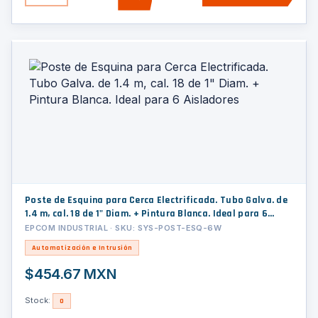
Poste de Esquina para Cerca Electrificada. Tubo Galva. de
1.4 m, cal. 18 de 1" Diam. + Pintura Blanca. Ideal para 6
Aisladores
EPCOM INDUSTRIAL · SKU: SYS-POST-ESQ-6W
Automatización e Intrusión
$454.67 MXN
Stock:
0