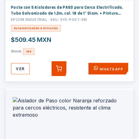
Poste con 5 Aisladores de PASO para Cerca Electrificada.
Tubo Galvanizado de 1.2m, cal. 18 de 1" Diam. + Pintura
Blanca Aplicación en Polvo.
EPCOM INDUSTRIAL · SKU: SYS-POST-3W
Automatización e Intrusión
$509.45 MXN
Stock:
199
VER
WHATSAPP
AGREGAR