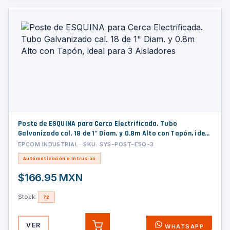
Poste de ESQUINA para Cerca Electrificada. Tubo
Galvanizado cal. 18 de 1" Diam. y 0.8m Alto con Tapón, ideal
para 3 Aisladores
EPCOM INDUSTRIAL · SKU: SYS-POST-ESQ-3
Automatización e Intrusión
$166.95 MXN
Stock:
72
VER
WHATSAPP
AGREGAR