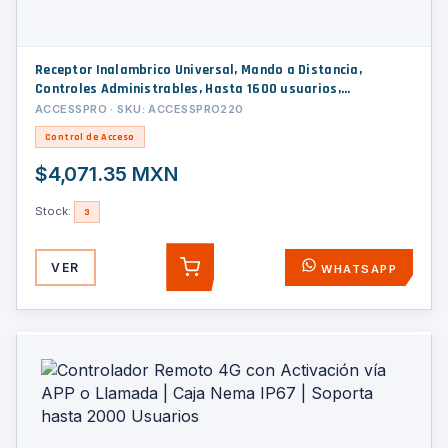
Receptor Inalambrico Universal, Mando a Distancia,
Controles Administrables, Hasta 1600 usuarios,
compatible con Barreras y Motores de puertas
ACCESSPRO · SKU: ACCESSPRO220
Control de Acceso
$4,071.35 MXN
Stock:
3
VER
WHATSAPP
AGREGAR