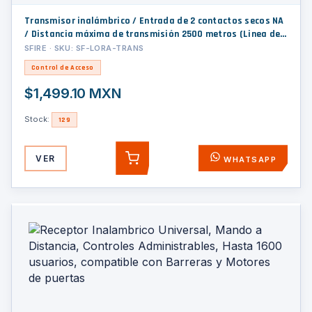
Transmisor inalámbrico / Entrada de 2 contactos secos NA
/ Distancia máxima de transmisión 2500 metros (Linea de
vista)
SFIRE · SKU: SF-LORA-TRANS
Control de Acceso
$1,499.10 MXN
Stock:
129
VER
WHATSAPP
AGREGAR