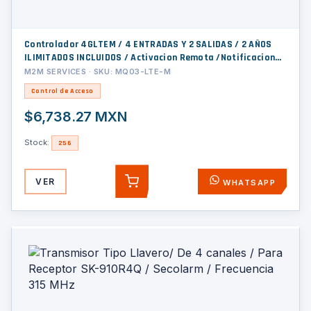
Controlador 4GLTEM / 4 ENTRADAS Y 2 SALIDAS / 2 AÑOS
ILIMITADOS INCLUIDOS / Activacion Remota /Notificacion
PUSH e EMAIL / APP SIN COSTO / Soporte para Reporte a
M2M SERVICES · SKU: MQ03-LTE-M
Central de Alarma
Control de Acceso
$6,738.27 MXN
Stock:
256
VER
WHATSAPP
AGREGAR