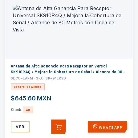
Antena de Alta Ganancia Para Receptor Universal
SK910R4Q / Mejora la Cobertura de Señal / Alcance de 80
Metros con Linea de Vista
SECO-LARM · SKU: SK-91ERSD
Control de Acceso
$645.60 MXN
Stock:
48
VER
WHATSAPP
AGREGAR