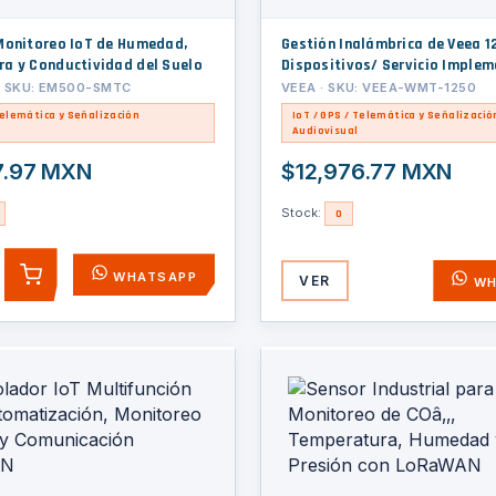
Monitoreo IoT de Humedad,
Gestión Inalámbrica de Veea 1
a y Conductividad del Suelo
Dispositivos/ Servicio Implem
Conectividad Mallada / Segur
· SKU: EM500-SMTC
VEEA · SKU: VEEA-WMT-1250
Integral / Soporta Múltiples P
Telemática y Señalización
IoT / GPS / Telemática y Señalizació
Optimizado para IoT
Audiovisual
7.97 MXN
$12,976.77 MXN
Stock:
0
WHATSAPP
VER
AGREGAR
WH