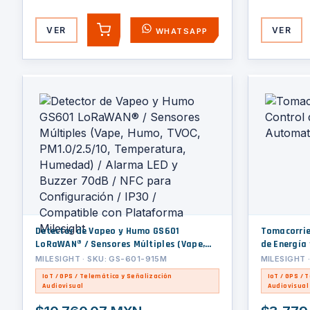
VER
VER
WHATSAPP
AGREGAR
Detector de Vapeo y Humo GS601
Tomacorrie
LoRaWAN® / Sensores Múltiples (Vape,
de Energía
Humo, TVOC, PM1.0/2.5/10, Temperatura,
LoRaWAN
MILESIGHT · SKU: GS-601-915M
MILESIGHT 
Humedad) / Alarma LED y Buzzer 70dB /
IoT / GPS / Telemática y Señalización
IoT / GPS / 
NFC para Configuración / IP30 /
Audiovisual
Audiovisual
Compatible con Plataforma Milesight