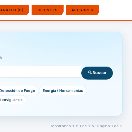
ARRITO (0)
CLIENTES
ASESORES
a.
🔍 Buscar
Detección de Fuego
Energía / Herramientas
deovigilancia
Mostrando
1–50
de
115
· Página
1
de
3