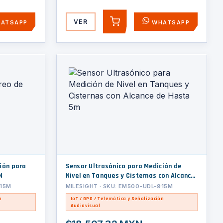
VER
ATSAPP
WHATSAPP
AGREGAR
ción para
Sensor Ultrasónico para Medición de
N
Nivel en Tanques y Cisternas con Alcance
de Hasta 5m
915M
MILESIGHT · SKU: EM500-UDL-915M
n
IoT / GPS / Telemática y Señalización
Audiovisual