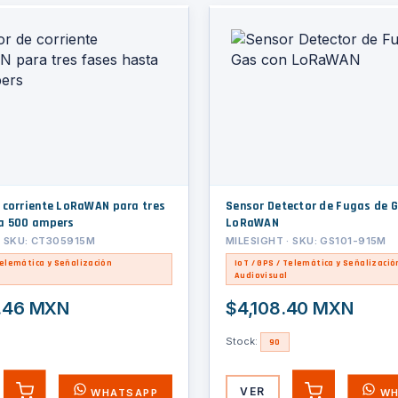
 corriente LoRaWAN para tres
Sensor Detector de Fugas de 
a 500 ampers
LoRaWAN
· SKU: CT305915M
MILESIGHT · SKU: GS101-915M
Telemática y Señalización
IoT / GPS / Telemática y Señalizació
Audiovisual
.46 MXN
$4,108.40 MXN
Stock:
90
VER
WHATSAPP
WH