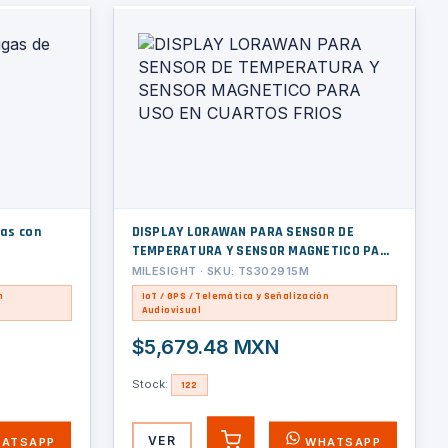
Gas con
DISPLAY LORAWAN PARA SENSOR DE
TEMPERATURA Y SENSOR MAGNETICO PARA
USO EN CUARTOS FRIOS
MILESIGHT · SKU: TS302915M
n
IoT / GPS / Telemática y Señalización
Audiovisual
$5,679.48 MXN
Stock:
122
VER
ATSAPP
WHATSAPP