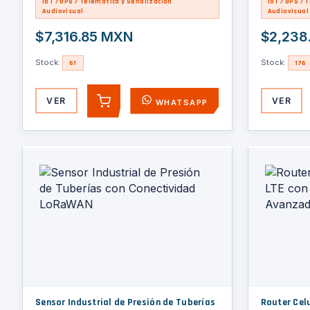
IoT / GPS / Telemática y Señalización
IoT / GPS / 
Audiovisual
Audiovisual
$7,316.85 MXN
$2,238
Stock:
Stock:
61
176
VER
VER
WHATSAPP
AGREGAR
Sensor Industrial de Presión de Tuberías
Router Celu