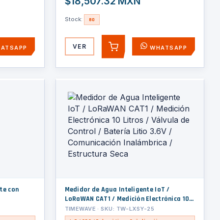
$18,507.32 MXN
Stock:
80
VER
ATSAPP
WHATSAPP
AGREGAR
te con
Medidor de Agua Inteligente IoT /
LoRaWAN CAT1 / Medición Electrónica 10
Litros / Válvula de Control / Batería Litio
TIMEWAVE · SKU: TW-LXSY-25
3.6V / Comunicación Inalámbrica /