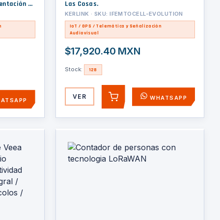
entación /
Las Cosas.
idad
KERLINK · SKU: IFEMTOCELL-EVOLUTION
rotocolos /
n
IoT / GPS / Telemática y Señalización
Audiovisual
$17,920.40 MXN
Stock:
128
VER
WHATSAPP
AGREGAR
ATSAPP