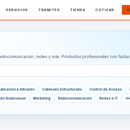
SERVICIOS
TRÁMITES
TIENDA
COTIZAR
C
adiocomunicación, redes y más. Productos profesionales con factur
tización e Intrusión
Cableado Estructurado
Control de Acceso
ión Audiovisual
Marketing
Radiocomunicación
Redes e IT
Vi