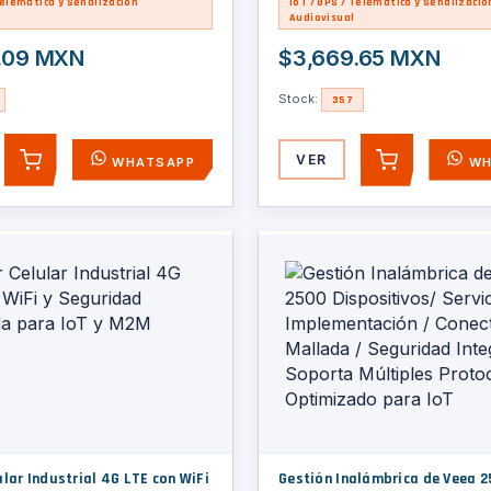
Telemática y Señalización
IoT / GPS / Telemática y Señalizació
Audiovisual
.09 MXN
$3,669.65 MXN
Stock:
357
VER
WHATSAPP
WH
AGREGAR
AGREGAR
lar Industrial 4G LTE con WiFi
Gestión Inalámbrica de Veea 