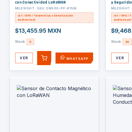
con Conectividad LoRaWAN
y Segurida
MILESIGHT · SKU: EM500-PP-915M
MILESIGHT 
IoT / GPS / Telemática y Señalización
IoT / GPS / 
Audiovisual
Audiovisual
$13,455.95 MXN
$9,468
Stock:
Stock:
8
96
VER
VER
WHATSAPP
AGREGAR