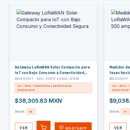
Gateway LoRaWAN Solar Compacto para
Medidor de
IoT con Bajo Consumo y Conectividad
fases hast
Segura
MILESIGHT · SKU: SG50-L08GL-915M
MILESIGHT 
IoT / GPS / Telemática y Señalización
IoT / GPS / 
Audiovisual
Audiovisual
$38,305.83 MXN
$9,038
Stock:
Stock:
55
41
VER
VER
WHATSAPP