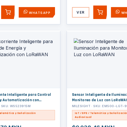
VER
WHATSAPP
WH
AGREGAR
AGREGAR
nte Inteligente para Control
Sensor Inteligente de Ilumina
 y Automatización con
Monitoreo de Luz con LoRaWA
· SKU: WS523915M
MILESIGHT · SKU: EM500-LGT-
Telemática y Señalización
IoT / GPS / Telemática y Señalizació
Audiovisual