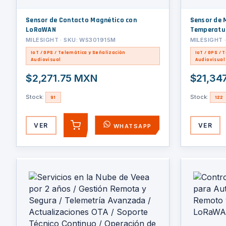
Sensor de Contacto Magnético con
Sensor de 
LoRaWAN
Temperatur
MILESIGHT · SKU: WS301915M
MILESIGHT 
IoT / GPS / Telemática y Señalización
IoT / GPS / 
Audiovisual
Audiovisual
$2,271.75 MXN
$21,34
Stock:
Stock:
91
122
VER
VER
WHATSAPP
AGREGAR