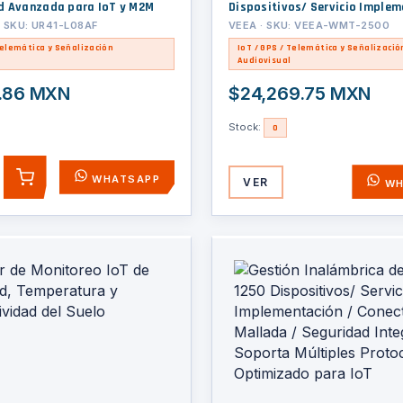
d Avanzada para IoT y M2M
Dispositivos/ Servicio Implem
Conectividad Mallada / Segur
· SKU: UR41-L08AF
VEEA · SKU: VEEA-WMT-2500
Integral / Soporta Múltiples P
Telemática y Señalización
IoT / GPS / Telemática y Señalizació
Optimizado para IoT
Audiovisual
.86 MXN
$24,269.75 MXN
Stock:
0
WHATSAPP
VER
AGREGAR
WH