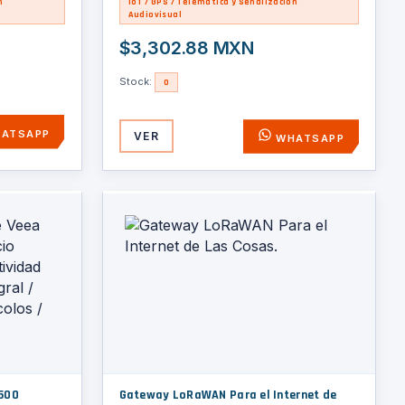
n
IoT / GPS / Telemática y Señalización
Estructura Seca
Audiovisual
$3,302.88 MXN
Stock:
0
ATSAPP
VER
WHATSAPP
2500
Gateway LoRaWAN Para el Internet de