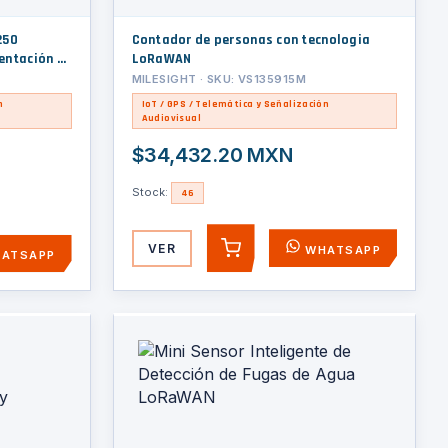
250
Contador de personas con tecnologia
entación /
LoRaWAN
idad
MILESIGHT · SKU: VS135915M
rotocolos /
n
IoT / GPS / Telemática y Señalización
Audiovisual
$34,432.20 MXN
Stock:
46
VER
WHATSAPP
AGREGAR
ATSAPP