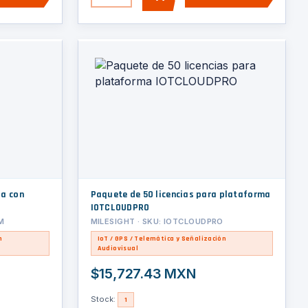
AGREGAR
ia con
Paquete de 50 licencias para plataforma
IOTCLOUDPRO
M
MILESIGHT · SKU: IOTCLOUDPRO
n
IoT / GPS / Telemática y Señalización
Audiovisual
$15,727.43 MXN
Stock:
1