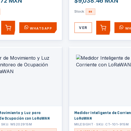
.72 MXN
$9,038.46 MXN
Stock:
88
VER
WHATSAPP
WH
AGREGAR
AGREGAR
Movimiento y Luz para
Medidor Inteligente de Corrien
de Ocupación con LoRaWAN
LoRaWAN
· SKU: WS202915M
MILESIGHT · SKU: CT-101-915M