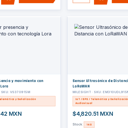
AGREGAR
AGREGAR
sencia y movimiento con
Sensor Ultrasónico de Distanc
 Lora
LoRaWAN
· SKU: VS370915M
MILESIGHT · SKU: EM310UDL915
Telemática y Señalización
IoT / GPS / Telemática y Señalizació
Audiovisual
.42 MXN
$4,820.51 MXN
Stock:
140