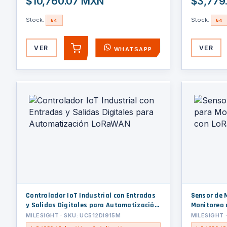
$10,760.07 MXN
$3,779
Stock:
Stock:
64
64
VER
VER
WHATSAPP
AGREGAR
Controlador IoT Industrial con Entradas
Sensor de 
y Salidas Digitales para Automatización
Monitoreo 
LoRaWAN
MILESIGHT · SKU: UC512DI915M
MILESIGHT 