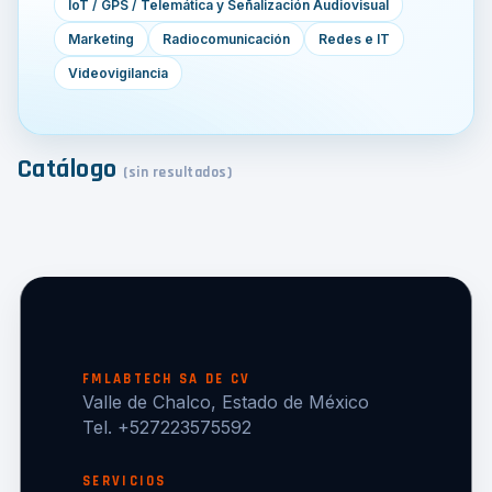
IoT / GPS / Telemática y Señalización Audiovisual
Marketing
Radiocomunicación
Redes e IT
Videovigilancia
Catálogo
(sin resultados)
FMLABTECH SA DE CV
Valle de Chalco, Estado de México
Tel. +527223575592
SERVICIOS