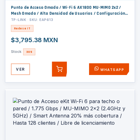
Punto de Acceso Omada / Wi-Fi 6 AX1800 MU-MIMO 2x2 /
Mesh Omada / Alta Densidad de Usuarios / Configuración
por Controlador o Stand-Alone / Para Montaje en
TP-LINK · SKU: EAP613
Techo/pared / Alimentación PoE+
Redes e IT
$3,795.38 MXN
Stock:
309
VER
WHATSAPP
AGREGAR