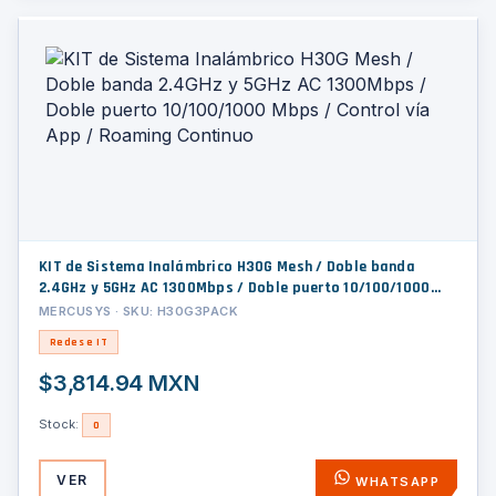
KIT de Sistema Inalámbrico H30G Mesh / Doble banda
2.4GHz y 5GHz AC 1300Mbps / Doble puerto 10/100/1000
Mbps / Control vía App / Roaming Continuo
MERCUSYS · SKU: H30G3PACK
Redes e IT
$3,814.94 MXN
Stock:
0
VER
WHATSAPP