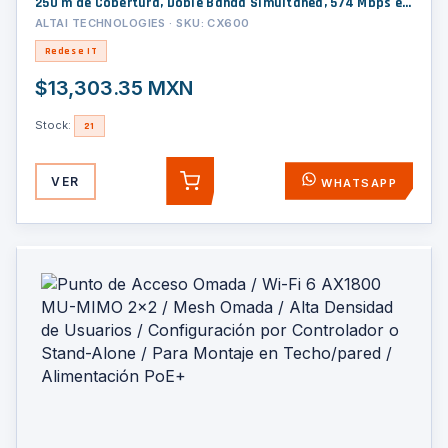
250 m de Cobertura, Doble Banda Simultanea, 574 Mbps en
2.4 GHz y 1.2 Gbps en 5GHz, 256 Usuarios Concurrentes por
ALTAI TECHNOLOGIES · SKU: CX600
Banda, Administración en Nube Gratis con INSIGHTS
Redes e IT
$13,303.35 MXN
Stock:
21
VER
WHATSAPP
AGREGAR