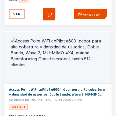
VER
WHATSAPP
AGREGAR
Access Point WiFi cnPilot e600 Indoor para alta cobertura
y densidad de usuarios, Doble Banda, Wave 2, MU-MIMO
4X4, antena Beamforming Omnidireccional, hasta 512
CAMBIUM NETWORKS · SKU: PL-E600X00A-RW
clientes
Redes e IT