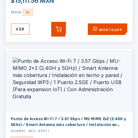
$15,111.56 MXN
Stock:
92
VER
WHATSAPP
AGREGAR
Punto de Acceso Wi-Fi 7 / 3.57 Gbps / MU-MIMO 2x2 (2.4GH y
5GHz) / Smart Antenna más cobertura / Instalación en
techo y pared / Seguridad WP3 / 1 Puerto 2.5GE / Puerto
HUAWEI · SKU: AP371
USB (Para expansion IoT) / Con Administración Gratuita