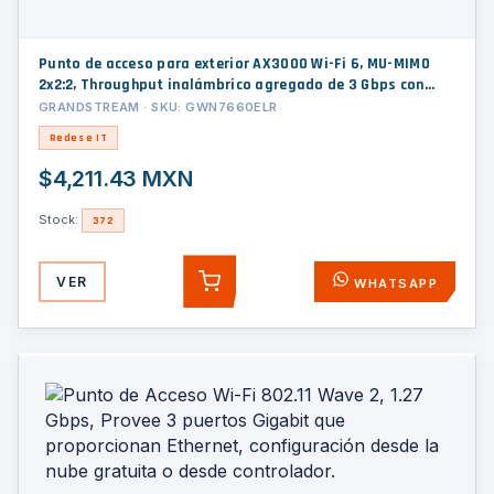
Punto de acceso para exterior AX3000 Wi-Fi 6, MU-MIMO
2x2:2, Throughput inalámbrico agregado de 3 Gbps con
administración desde la nube gratuita o stand-alone.
GRANDSTREAM · SKU: GWN7660ELR
Redes e IT
$4,211.43 MXN
Stock:
372
VER
WHATSAPP
AGREGAR