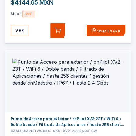
$4,144.65 MXN
Stock:
500
VER
WHATSAPP
AGREGAR
Punto de Acceso para exterior / cnPilot XV2-23T / WiFi 6 /
Doble banda / Filtrado de Aplicaciones / hasta 256 clientes
/ gestión desde cnMaestro / IP67 / Hasta 2.4 Gbps
CAMBIUM NETWORKS · SKU: XV2-23T0A00-RW