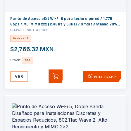
Punto de Acceso eKit Wi-Fi 6 para techo o pared / 1.775
Gbps / MU-MIMO 2x2 (2.4GHz y 5GHz) / Smart Antenna 20%
más cobertura / Hasta 128 clientes / Libre de
HUAWEI · SKU: AP361
licenciamiento
Redes e IT
$2,766.32 MXN
Stock:
500
VER
WHATSAPP
AGREGAR