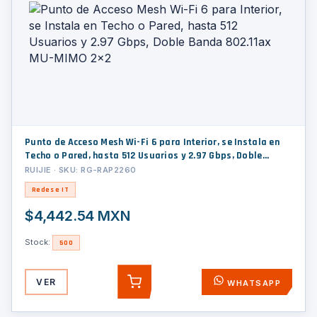
Punto de Acceso Mesh Wi-Fi 6 para Interior, se Instala en
Techo o Pared, hasta 512 Usuarios y 2.97 Gbps, Doble
Banda 802.11ax MU-MIMO 2x2
RUIJIE · SKU: RG-RAP2260
Redes e IT
$4,442.54 MXN
Stock:
500
VER
WHATSAPP
AGREGAR