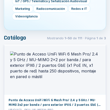
IoT / GPS / Telemática y Señalización Audiovisual
Marketing
Radiocomunicación
Redes e IT
Videovigilancia
Catálogo
Mostrando
1–50
de
111
· Página
1
de
3
Punto de Acceso UniFi WiFi 6 Mesh Pro/ 2.4 y 5 GHz / MU-
MIMO 2x2 por banda / para exterior IPX6 / 2 puertos GbE (x1
PoE IN, x1 puerto de red) hasta 250 dispositivos, montaje
UBIQUITI · SKU: U6-MESH-PRO