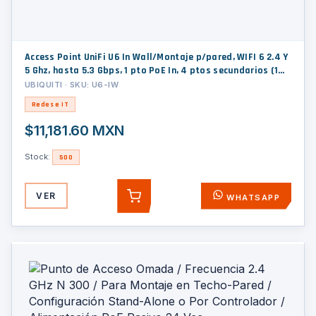
Access Point UniFi U6 In Wall/Montaje p/pared, WIFI 6 2.4 Y
5 Ghz, hasta 5.3 Gbps, 1 pto PoE In, 4 ptos secundarios (1
PoE Out)
UBIQUITI · SKU: U6-IW
Redes e IT
$11,181.60 MXN
Stock:
500
VER
WHATSAPP
AGREGAR