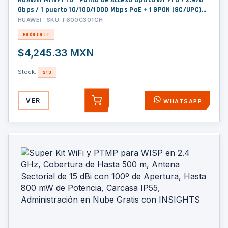
HUAWEI MiniFTTO - Punto de Acceso Óptico Wi-Fi 6 / 2.976
Gbps / 1 puerto 10/100/1000 Mbps PoE + 1 GPON (SC/UPC)
PoF / Downstream 2.488 Gbps / Upstream 1.244 Gbps /
HUAWEI · SKU: F600C301GH
MIMO 2X2 / Ganancia de Antena 5dBi / Wi-Fi Roaming /
Redes e IT
Administración Nube
$4,245.33 MXN
Stock:
213
VER
WHATSAPP
AGREGAR