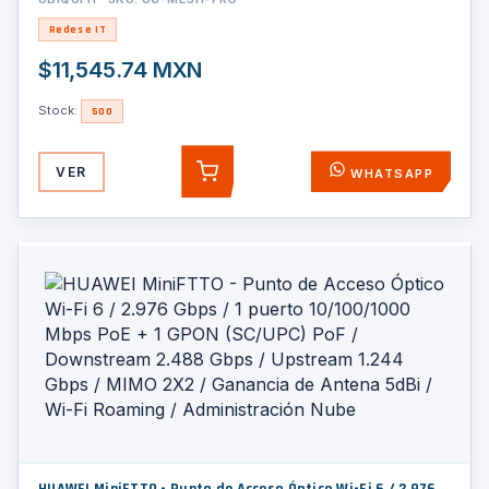
en pared o mástil
Redes e IT
$11,545.74 MXN
Stock:
500
VER
WHATSAPP
AGREGAR