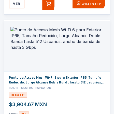
VER
WHATSAPP
AGREGAR
Punto de Acceso Mesh Wi-Fi 6 para Exterior IP65, Tamaño
Reducido, Largo Alcance Doble Banda hasta 512 Usuarios,
ancho de banda de hasta 3 Gbps
RUIJIE · SKU: RG-RAP62-OD
Redes e IT
$3,904.67 MXN
Stock:
214