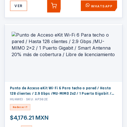
VER
WHATSAPP
AGREGAR
Punto de Acceso eKit Wi-Fi 6 Para techo o pared / Hasta
128 clientes / 2.9 Gbps /MU-MIMO 2x2 / 1 Puerto Gigabit /
Smart Antenna 20% más de cobertura / Libre de
HUAWEI · SKU: AP362E
licenciamiento
Redes e IT
$4,176.21 MXN