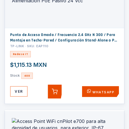
Punto de Acceso Omada / Frecuencia 2.4 GHz N 300 / Para
Montaje en Techo-Pared / Configuración Stand-Alone o Por
Controlador / Alimentación PoE Pasivo 24 Vcc
TP-LINK · SKU: EAP110
Redes e IT
$1,115.13 MXN
Stock:
400
VER
WHATSAPP
AGREGAR