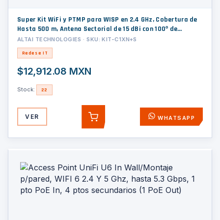
Super Kit WiFi y PTMP para WISP en 2.4 GHz, Cobertura de
Hasta 500 m, Antena Sectorial de 15 dBi con 100º de
Apertura, Hasta 800 mW de Potencia, Carcasa IP55,
ALTAI TECHNOLOGIES · SKU: KIT-C1XN+S
Administración en Nube Gratis con INSIGHTS
Redes e IT
$12,912.08 MXN
Stock:
22
VER
WHATSAPP
AGREGAR