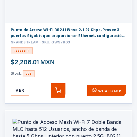
Punto de Acceso Wi-Fi 802.11 Wave 2, 1.27 Gbps, Provee 3
puertos Gigabit que proporcionan Ethernet, configuración
desde la nube gratuita o desde controlador.
GRANDSTREAM · SKU: GWN7603
Redes e IT
$2,206.01 MXN
Stock:
295
VER
WHATSAPP
AGREGAR