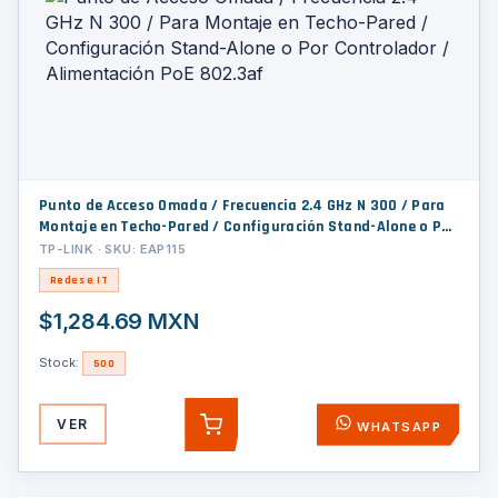
Punto de Acceso Omada / Frecuencia 2.4 GHz N 300 / Para
Montaje en Techo-Pared / Configuración Stand-Alone o Por
Controlador / Alimentación PoE 802.3af
TP-LINK · SKU: EAP115
Redes e IT
$1,284.69 MXN
Stock:
500
VER
WHATSAPP
AGREGAR