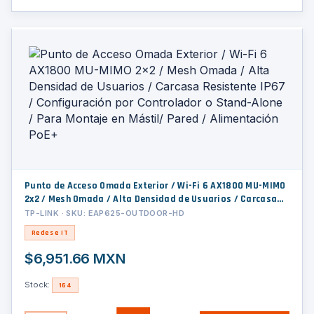
Punto de Acceso Omada Exterior / Wi-Fi 6 AX1800 MU-MIMO
2x2 / Mesh Omada / Alta Densidad de Usuarios / Carcasa
Resistente IP67 / Configuración por Controlador o Stand-
TP-LINK · SKU: EAP625-OUTDOOR-HD
Alone / Para Montaje en Mástil/ Pared / Alimentación PoE+
Redes e IT
$6,951.66 MXN
Stock:
164