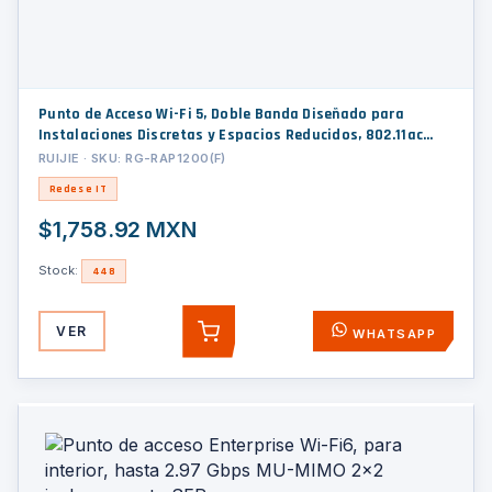
Punto de Acceso Wi-Fi 5, Doble Banda Diseñado para
Instalaciones Discretas y Espacios Reducidos, 802.11ac
Wave 2, Alto Rendimiento y MIMO 2x2.
RUIJIE · SKU: RG-RAP1200(F)
Redes e IT
$1,758.92 MXN
Stock:
448
VER
WHATSAPP
AGREGAR