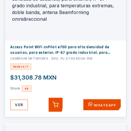
Access Point WiFi cnPilot e700 para alta densidad de
usuarios, para exterior, IP-67 grado industrial, para
temperaturas extremas, doble banda, antena
CAMBIUM NETWORKS · SKU: PL-E700X00A-RW
Beamforming omnidireccional
Redes e IT
$31,308.78 MXN
Stock:
48
VER
WHATSAPP
AGREGAR