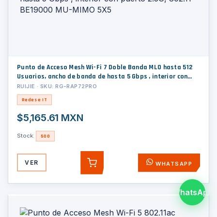
Punto de Acceso Mesh Wi-Fi 7 Doble Banda MLO hasta 512
Usuarios, ancho de banda de hasta 5 Gbps , interior con
puerto 2.5G, 802.11 BE19000 MU-MIMO 5X5
RUIJIE · SKU: RG-RAP72PRO
Redes e IT
$5,165.61 MXN
Stock:
500
VER
WHATSAPP
AGREGAR
WhatsApp