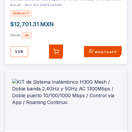
Interferencia y Auto Optimización con IA, puerto eth 2.5G y
RUIJIE · SKU: RG-RAP6260(H)
SFP
Redes e IT
$12,701.31 MXN
Stock:
48
VER
WHATSAPP
AGREGAR