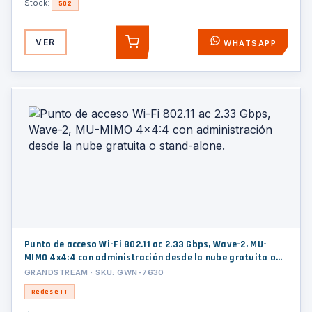
Stock:
502
VER
WHATSAPP
AGREGAR
Punto de acceso Wi-Fi 802.11 ac 2.33 Gbps, Wave-2, MU-
MIMO 4x4:4 con administración desde la nube gratuita o
stand-alone.
GRANDSTREAM · SKU: GWN-7630
Redes e IT