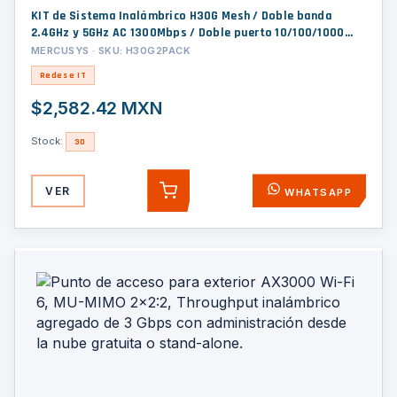
KIT de Sistema Inalámbrico H30G Mesh / Doble banda
2.4GHz y 5GHz AC 1300Mbps / Doble puerto 10/100/1000
Mbps / Control vía App / Roaming Continuo
MERCUSYS · SKU: H30G2PACK
Redes e IT
$2,582.42 MXN
Stock:
30
VER
WHATSAPP
AGREGAR