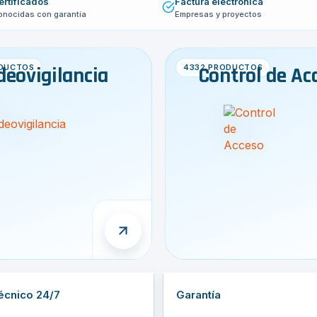
ertificados
Factura electrónica
onocidas con garantía
Empresas y proyectos
DUCTOS
deovigilancia
4332 PRODUCTOS
Control de Ac
écnico 24/7
Garantía