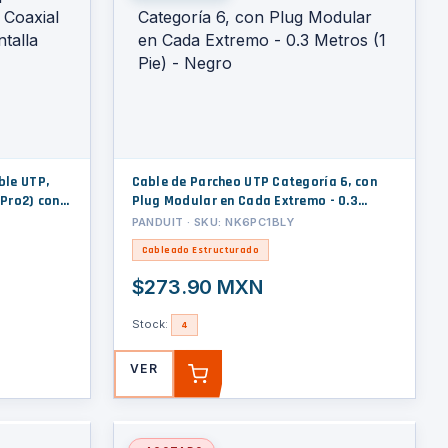
ble UTP,
Cable de Parcheo UTP Categoría 6, con
Pro2) con
Plug Modular en Cada Extremo - 0.3
a
Metros (1 Pie) - Negro
PANDUIT · SKU: NK6PC1BLY
Cableado Estructurado
$273.90 MXN
Stock:
4
VER
AGREGAR