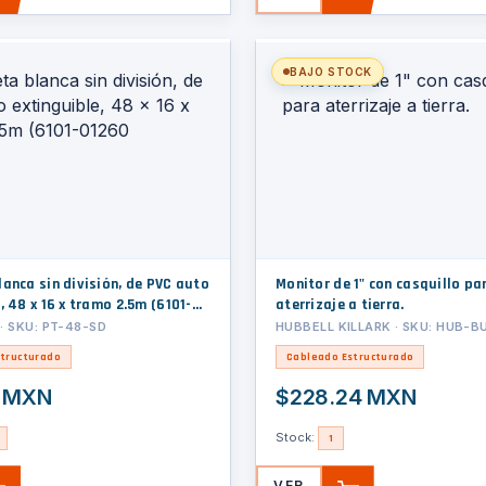
BAJO STOCK
anca sin división, de PVC auto
Monitor de 1" con casquillo para
, 48 x 16 x tramo 2.5m (6101-
aterrizaje a tierra.
 SKU: PT-48-SD
HUBBELL KILLARK · SKU: HUB-B
tructurado
Cableado Estructurado
1 MXN
$228.24 MXN
Stock:
1
VER