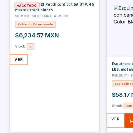
(ZM6A-45M-02) Patch cord cat 6A UTP, 45
AGOTADO
metros color blanco
SIEMON · SKU: ZM6A-45M-02
Cableado Estructurado
$6,234.57 MXN
Stock:
0
VER
Esquinero e
LD3, mater
PANDUIT · 
Cableado Es
$58.17
Stock:
500
VER