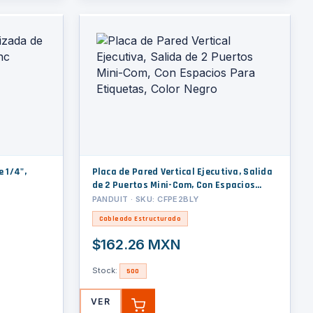
 1/4",
Placa de Pared Vertical Ejecutiva, Salida
de 2 Puertos Mini-Com, Con Espacios
Para Etiquetas, Color Negro
PANDUIT · SKU: CFPE2BLY
Cableado Estructurado
$162.26 MXN
Stock:
500
VER
AGREGAR