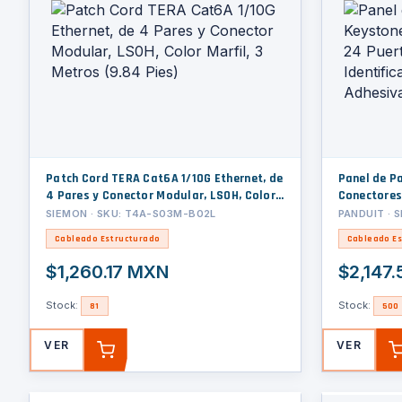
Patch Cord TERA Cat6A 1/10G Ethernet, de
Panel de P
4 Pares y Conector Modular, LS0H, Color
Conectores
Marfil, 3 Metros (9.84 Pies)
Identificac
SIEMON · SKU: T4A-S03M-B02L
PANDUIT · 
Cableado Estructurado
Cableado Es
$1,260.17 MXN
$2,147
Stock:
Stock:
81
500
VER
VER
AGREGAR