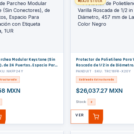
BAJO STOCK
archeo Modular Keystone (Sin
Protector de Polietileno Para 
), de 24 Puertos, Espacio Para
Roscada de 1/2 in de Diámetr
ión con Etiqueta Adhesiva, 1UR
de Largo, Color Negro
SKU: NKFP24Y
PANDUIT · SKU: TRC18FR-X20Y
tructurado
Cableado Estructurado
.58 MXN
$26,037.27 MXN
Stock:
2
VER
AGREGAR
AGREGAR