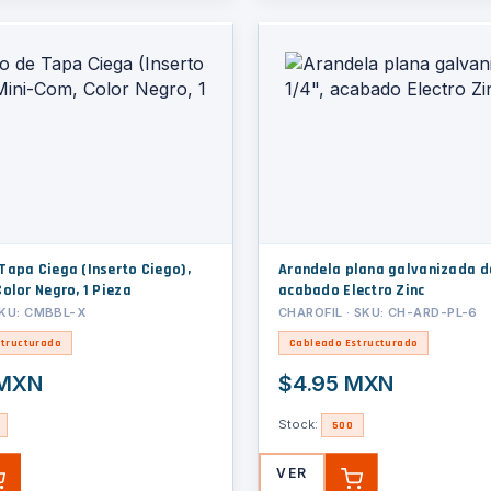
Tapa Ciega (Inserto Ciego),
Arandela plana galvanizada de
olor Negro, 1 Pieza
acabado Electro Zinc
SKU: CMBBL-X
CHAROFIL · SKU: CH-ARD-PL-6
tructurado
Cableado Estructurado
 MXN
$4.95 MXN
Stock:
500
VER
AGREGAR
AGREGAR