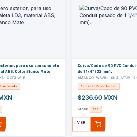
xterior, para uso con canaleta
Curva/Codo de 90 PVC Condui
ial ABS, Color Blanco Mate
de 1 1/4" (32 mm).
SKU: OCF3IW-E
AMANCO-WAVIN · SKU: ATUP-1
tructurado
Cableado Estructurado
 MXN
$236.60 MXN
Stock:
500
VER
AGREGAR
AGREGAR