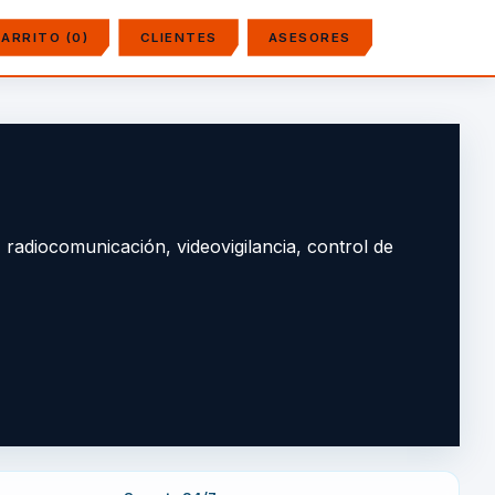
ARRITO (0)
CLIENTES
ASESORES
adiocomunicación, videovigilancia, control de