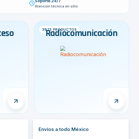
Soporte 24/7
Atención técnica en sitio
ceso
3973 PRODUCTOS
Radiocomunicación
Envíos a todo México