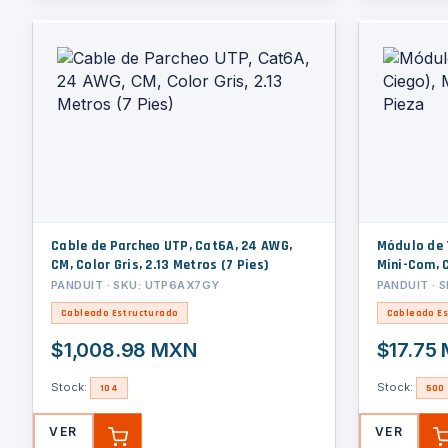
Cable de Parcheo UTP, Cat6A, 24 AWG,
Módulo de 
CM, Color Gris, 2.13 Metros (7 Pies)
Mini-Com, C
PANDUIT · SKU: UTP6AX7GY
PANDUIT · 
Cableado Estructurado
Cableado Es
$1,008.98 MXN
$17.75
Stock:
Stock:
104
500
VER
VER
AGREGAR