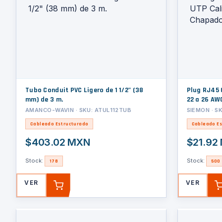
Tubo Conduit PVC Ligero de 1 1/2" (38
Plug RJ45 
mm) de 3 m.
22 a 26 AW
AMANCO-WAVIN · SKU: ATUL112TUB
SIEMON · SK
Cableado Estructurado
Cableado Es
$403.02 MXN
$21.92
Stock:
Stock:
178
500
VER
VER
AGREGAR