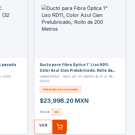
t pesado
Ducto para Fibra Óptica 1" Liso RD11,
Color Azul Cian Prelubricado, Rollo de
200 Metros
14-COD
LINKEDPRO · SKU: LP-11-SDR11-B-P-S-1R-
0200
Cableado Estructurado
$23,998.20 MXN
Stock:
20
VER
AGREGAR