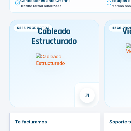
Concesiones ante CRT/IFT
Equipos c
Trámite formal autorizado
Marcas rec
5525 PRODUCTOS
Cableado
4866 PRO
Vi
Estructurado
Te facturamos
Soporte t