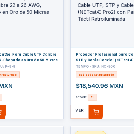
Cat5e, Para Cable UTP Calibre
Probador Profesional para Ca
G, Chapado en Oro de 50 Micras
STP y Cable Coaxial (NETcatÆ 
Pantalla Táctil Retroiluminad
U: P-8-8
TEMPO · SKU: NC-500
tructurado
Cableado Estructurado
 MXN
$18,540.96 MXN
Stock:
31
VER
AGREGAR
AGREGAR