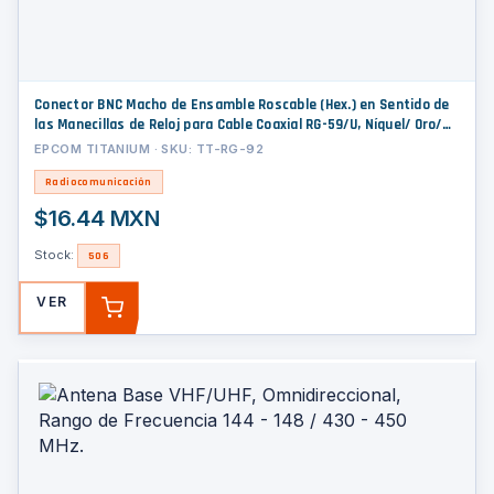
Conector BNC Macho de Ensamble Roscable (Hex.) en Sentido de
las Manecillas de Reloj para Cable Coaxial RG-59/U, Níquel/ Oro/
Delrin.
EPCOM TITANIUM · SKU: TT-RG-92
Radiocomunicación
$16.44 MXN
Stock:
506
VER
AGREGAR