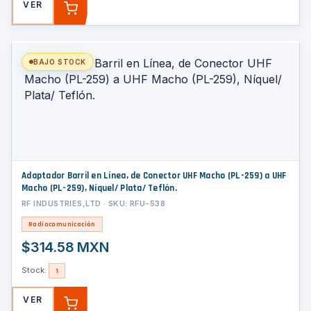
VER
AGREGAR
BAJO STOCK
Adaptador Barril en Línea, de Conector UHF Macho (PL-259) a UHF
Macho (PL-259), Níquel/ Plata/ Teflón.
RF INDUSTRIES,LTD · SKU: RFU-538
Radiocomunicación
$314.58 MXN
Stock:
1
VER
AGREGAR