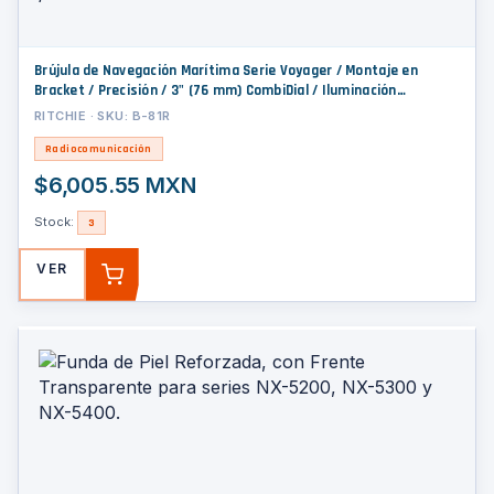
Brújula de Navegación Marítima Serie Voyager / Montaje en
Bracket / Precisión / 3" (76 mm) CombiDial / Iluminación
Nocturna NiteVu Verde / Compensadores Integrados / Escudo
RITCHIE · SKU: B-81R
Solar Móvil / Construcción C
Radiocomunicación
$6,005.55 MXN
Stock:
3
VER
AGREGAR