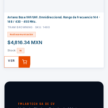
Antena Base VHF/UHF, Omnidireccional, Rango de Frecuencia 144 -
148 / 430 - 450 MHz.
TRAM BROWNING · SKU: 1480
Radiocomunicación
$4,816.34 MXN
Stock:
16
VER
AGREGAR
FMLABTECH SA DE CV