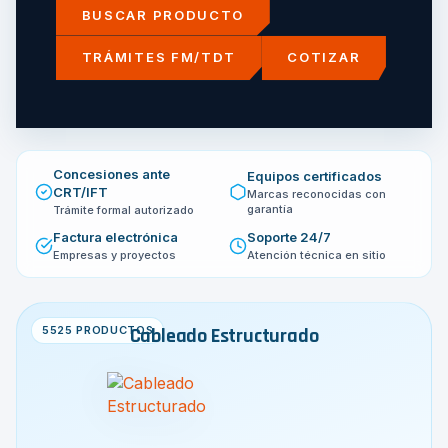
BUSCAR PRODUCTO
TRÁMITES FM/TDT
COTIZAR
Concesiones ante
Equipos certificados
CRT/IFT
Marcas reconocidas con
garantía
Trámite formal autorizado
Factura electrónica
Soporte 24/7
Empresas y proyectos
Atención técnica en sitio
5525 PRODUCTOS
Cableado Estructurado