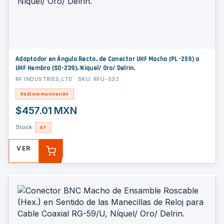
Adaptador en Ángulo Recto, de Conector UHF Macho (PL-259) a
UHF Hembra (SO-239), Níquel/ Oro/ Delrin.
RF INDUSTRIES,LTD · SKU: RFU-532
Radiocomunicación
$457.01 MXN
Stock:
57
VER
AGREGAR