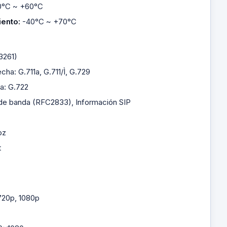
0°C ~ +60°C
ento:
-40°C ~ +70°C
3261)
ha: G.711a, G.711/Ì, G.729
a: G.722
e banda (RFC2833), Información SIP
oz
t
 720p, 1080p