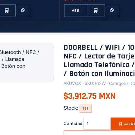
E/S, Altavoces IP | Gestión Centralizada 
Licencias Predeterminadas Incluidas.
🛒
🛒
VER
DOORBELL / WIFI / 10
NFC / Lector de Tarj
Llamada Telefónica /
/ Botón con Iluminaci
AKUVOX · SKU: E12W · Categoría: C
$3,912.75 MXN
Stock:
151
Cantidad:
🛒 AG