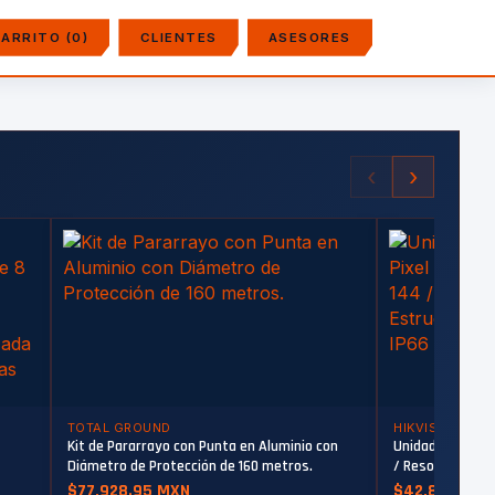
ARRITO (0)
CLIENTES
ASESORES
‹
›
TOTAL GROUND
HIKVISION
Kit de Pararrayo con Punta en Aluminio con
Unidad de Pantal
Diámetro de Protección de 160 metros.
/ Resolución 144
 de
/ Estructura de 
$77,928.95 MXN
$42,859.49 