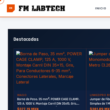
FM
INICIO
Destacados
WAGO
LINKEDPRO B
Borna de Paso, 35 mm², POWER CAGE CLAMP,
Jumper de Fi
125 A, 1000 V, Montaje Carril DIN 35x15, Gris,
Simplex de 1 M
Para Conductores 6-35 mm², Conectores
$377.19 MXN
$381.89 MX