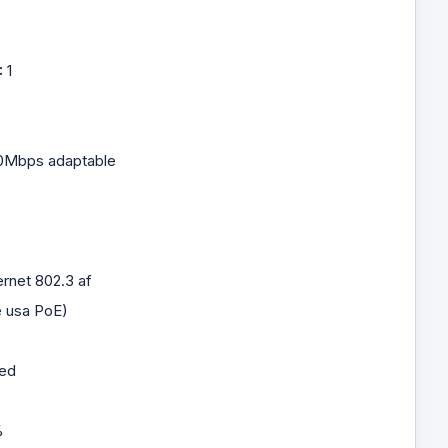
:
1
00Mbps adaptable
ernet 802.3 af
e usa PoE)
red
%