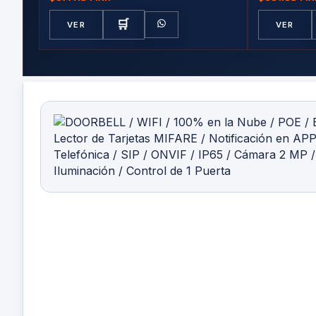
Laterales, Marcaje Lateral
🛒
VER
VER