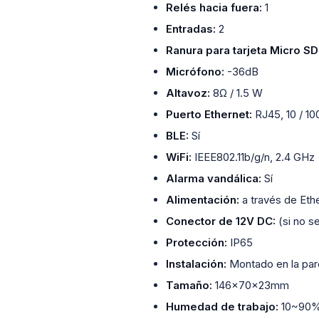
Relés hacia fuera:
1
Entradas:
2
Ranura para tarjeta Micro SD
Micrófono:
-36dB
Altavoz:
8Ω / 1.5 W
Puerto Ethernet:
RJ45, 10 / 1
BLE:
Sí
WiFi:
IEEE802.11b/g/n, 2.4 GHz
Alarma vandálica:
Sí
Alimentación:
a través de Eth
Conector de 12V DC:
(si no s
Protección:
IP65
Instalación:
Montado en la pa
Tamaño:
146x70x23mm
Humedad de trabajo:
10~90