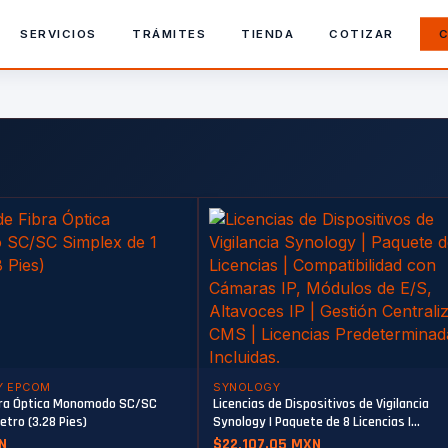
SERVICIOS
TRÁMITES
TIENDA
COTIZAR
C
Y EPCOM
SYNOLOGY
bra Óptica Monomodo SC/SC
Licencias de Dispositivos de Vigilancia
etro (3.28 Pies)
Synology | Paquete de 8 Licencias |
Compatibilidad con Cámaras IP, Módulos
N
$22,107.05 MXN