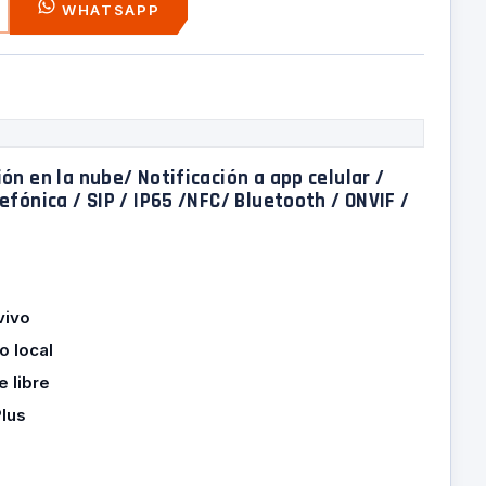
WHATSAPP
ón en la nube/ Notificación a app celular /
efónica / SIP / IP65 /NFC/ Bluetooth / ONVIF /
vivo
o local
e libre
lus