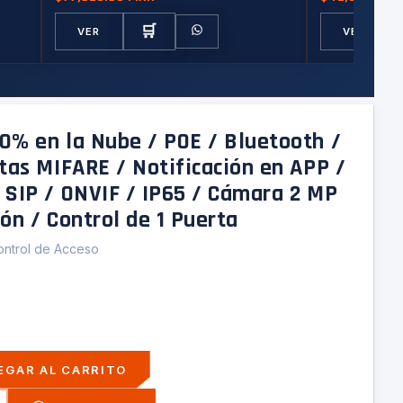
CMS |
🛒
VER
VER
0% en la Nube / POE / Bluetooth /
etas MIFARE / Notificación en APP /
 SIP / ONVIF / IP65 / Cámara 2 MP
ón / Control de 1 Puerta
ontrol de Acceso
REGAR AL CARRITO