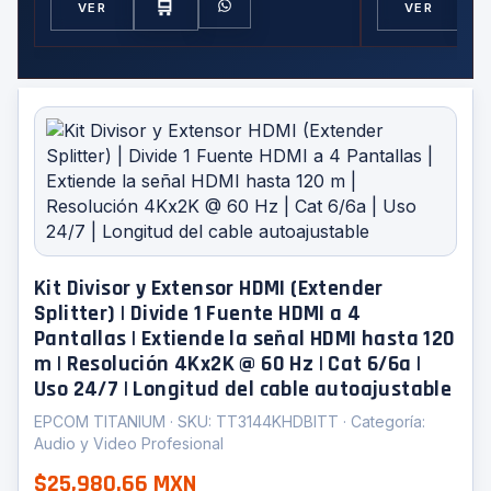
🛒
VER
VER
Kit Divisor y Extensor HDMI (Extender
Splitter) | Divide 1 Fuente HDMI a 4
Pantallas | Extiende la señal HDMI hasta 120
m | Resolución 4Kx2K @ 60 Hz | Cat 6/6a |
Uso 24/7 | Longitud del cable autoajustable
EPCOM TITANIUM · SKU: TT3144KHDBITT · Categoría:
Audio y Video Profesional
$25,980.66 MXN