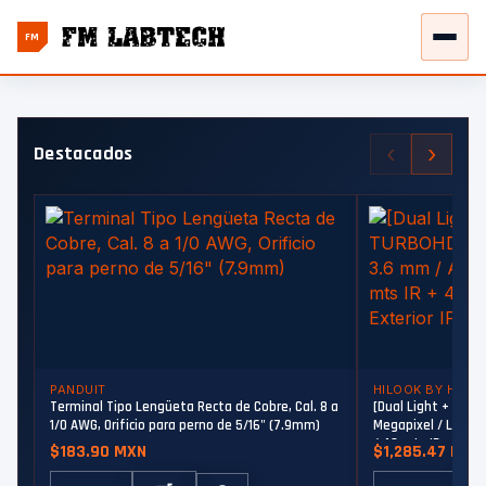
FM
‹
›
Destacados
PANDUIT
HILOOK BY HIKVI
Terminal Tipo Lengüeta Recta de Cobre, Cal. 8 a
[Dual Light + Colo
1/0 AWG, Orificio para perno de 5/16" (7.9mm)
Megapixel / Lente 
/ 40 mts IR + 40 mt
$183.90 MXN
$1,285.47 MXN
Metal / dWDR