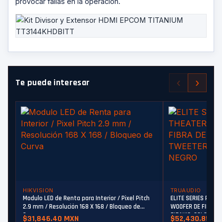
provocar fallas en la operación.
‹
›
Te puede interesar
HIKVISION
TRUAUDIO
Modulo LED de Renta para Interior / Pixel Pitch
ELITE SERIES PREM
2.9 mm / Resolución 168 X 168 / Bloqueo de
WOOFER DE FIBRA D
Curva
TITANIO, COLOR NE
$31,846.40 MXN
$52,430.85 M