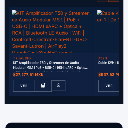
TRUAUDIO
ATEN
KIT Amplificador T50 y Streamer de Audio
Cable KVM | USB con
Modular MS.1 | PoE + USB-C | HDMI eARC + Óptica
+ RCA | Bluetooth LE Audio | WiFi | Control4-
$27,277.61 MXN
$537.62 MXN
Crestron-Elan-RTI-URC-Savant-Lutron |
AirPlay2-GoogleCast-SpotifyConnect
🛒
VER
VER