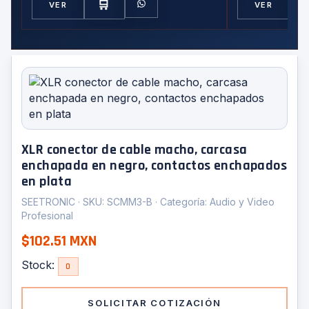
🛒
VER
VER
XLR conector de cable macho, carcasa
enchapada en negro, contactos enchapados
en plata
SEETRONIC · SKU: SCMM3-B · Categoría: Audio y Video
Profesional
$102.51 MXN
Stock:
0
SOLICITAR COTIZACIÓN