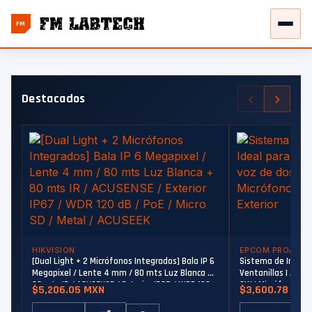
FM
‹
›
Destacados
HIKVISION
EPCOM PROAUDI
[Dual Light + 2 Micrófonos Integrados] Bala IP 6
Sistema de Interco
Megapixel / Lente 4 mm / 80 mts Luz Blanca +
Ventanillas | Audio
80 mts IR / ACUSENSE / Exterior IP67 / WDR 120
2W | Micrófono Inte
$5,206.05 MXN
$3,600.78 MXN
dB / PoE / Micro SD / Metal / ACUSEEK